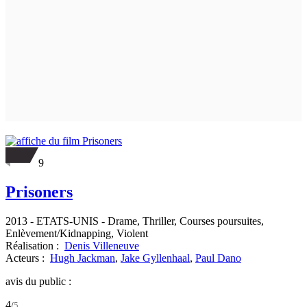
9
Prisoners
2013
-
ETATS-UNIS
- Drame, Thriller, Courses poursuites,
Enlèvement/Kidnapping, Violent
Réalisation :
Denis Villeneuve
Acteurs :
Hugh Jackman
,
Jake Gyllenhaal
,
Paul Dano
avis du public :
4
/
5