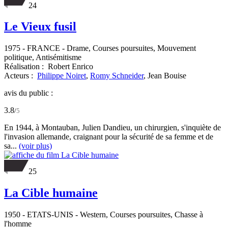
24
Le Vieux fusil
1975
-
FRANCE
- Drame, Courses poursuites, Mouvement
politique, Antisémitisme
Réalisation :
Robert Enrico
Acteurs :
Philippe Noiret
,
Romy Schneider
,
Jean Bouise
avis du public :
3.8
/
5
En 1944, à Montauban, Julien Dandieu, un chirurgien, s'inquiète de
l'invasion allemande, craignant pour la sécurité de sa femme et de
sa...
(voir plus)
25
La Cible humaine
1950
-
ETATS-UNIS
- Western, Courses poursuites, Chasse à
l'homme