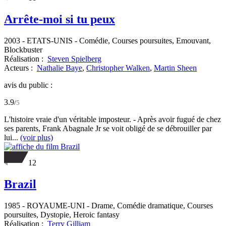
Arrête-moi si tu peux
2003
-
ETATS-UNIS
- Comédie, Courses poursuites, Emouvant,
Blockbuster
Réalisation :
Steven Spielberg
Acteurs :
Nathalie Baye
,
Christopher Walken
,
Martin Sheen
avis du public :
3.9
/
5
L'histoire vraie d'un véritable imposteur. - Après avoir fugué de chez
ses parents, Frank Abagnale Jr se voit obligé de se débrouiller par
lui...
(voir plus)
12
Brazil
1985
-
ROYAUME-UNI
- Drame, Comédie dramatique, Courses
poursuites, Dystopie, Heroic fantasy
Réalisation :
Terry Gilliam