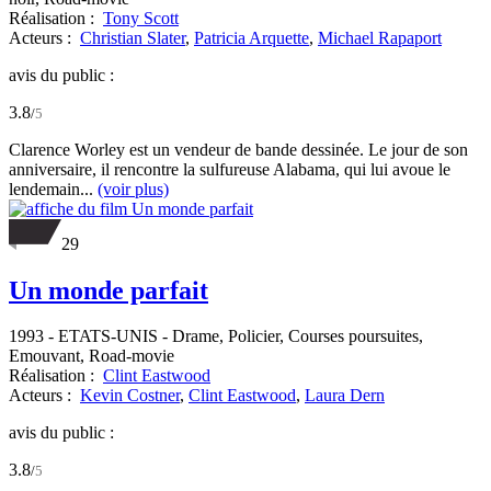
Réalisation :
Tony Scott
Acteurs :
Christian Slater
,
Patricia Arquette
,
Michael Rapaport
avis du public :
3.8
/
5
Clarence Worley est un vendeur de bande dessinée. Le jour de son
anniversaire, il rencontre la sulfureuse Alabama, qui lui avoue le
lendemain...
(voir plus)
29
Un monde parfait
1993
-
ETATS-UNIS
- Drame, Policier, Courses poursuites,
Emouvant, Road-movie
Réalisation :
Clint Eastwood
Acteurs :
Kevin Costner
,
Clint Eastwood
,
Laura Dern
avis du public :
3.8
/
5