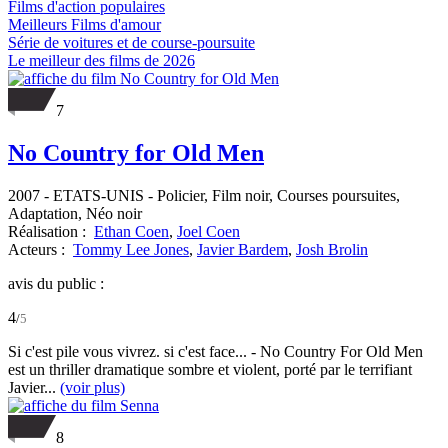
Films d'action populaires
Meilleurs Films d'amour
Série de voitures et de course-poursuite
Le meilleur des films de 2026
7
No Country for Old Men
2007
-
ETATS-UNIS
- Policier, Film noir, Courses poursuites,
Adaptation, Néo noir
Réalisation :
Ethan Coen
,
Joel Coen
Acteurs :
Tommy Lee Jones
,
Javier Bardem
,
Josh Brolin
avis du public :
4
/
5
Si c'est pile vous vivrez. si c'est face... - No Country For Old Men
est un thriller dramatique sombre et violent, porté par le terrifiant
Javier...
(voir plus)
8