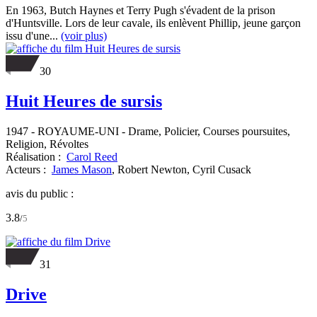
En 1963, Butch Haynes et Terry Pugh s'évadent de la prison
d'Huntsville. Lors de leur cavale, ils enlèvent Phillip, jeune garçon
issu d'une...
(voir plus)
30
Huit Heures de sursis
1947
-
ROYAUME-UNI
- Drame, Policier, Courses poursuites,
Religion, Révoltes
Réalisation :
Carol Reed
Acteurs :
James Mason
,
Robert Newton,
Cyril Cusack
avis du public :
3.8
/
5
31
Drive