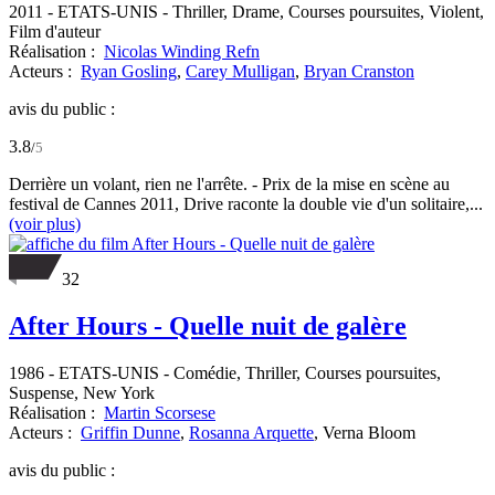
2011
-
ETATS-UNIS
- Thriller, Drame, Courses poursuites, Violent,
Film d'auteur
Réalisation :
Nicolas Winding Refn
Acteurs :
Ryan Gosling
,
Carey Mulligan
,
Bryan Cranston
avis du public :
3.8
/
5
Derrière un volant, rien ne l'arrête. - Prix de la mise en scène au
festival de Cannes 2011, Drive raconte la double vie d'un solitaire,...
(voir plus)
32
After Hours - Quelle nuit de galère
1986
-
ETATS-UNIS
- Comédie, Thriller, Courses poursuites,
Suspense, New York
Réalisation :
Martin Scorsese
Acteurs :
Griffin Dunne
,
Rosanna Arquette
,
Verna Bloom
avis du public :