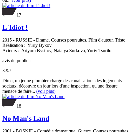
où...
(voir plus)
17
L'Idiot !
2015
-
RUSSIE
- Drame, Courses poursuites, Film d'auteur, Triste
Réalisation :
Yuriy Bykov
Acteurs :
Artyom Bystrov,
Natalya Surkova,
Yuriy Tsurilo
avis du public :
3.9
/
5
Dima, un jeune plombier chargé des canalisations des logements
sociaux, découvre un jour lors d'une inspection, qu'une fissure
menace de faire...
(voir plus)
18
No Man's Land
2001
-
BOSNIE
- Comédie dramatique, Guerre, Courses poursuites,