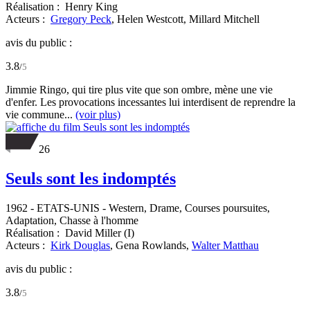
Réalisation :
Henry King
Acteurs :
Gregory Peck
,
Helen Westcott,
Millard Mitchell
avis du public :
3.8
/
5
Jimmie Ringo, qui tire plus vite que son ombre, mène une vie
d'enfer. Les provocations incessantes lui interdisent de reprendre la
vie commune...
(voir plus)
26
Seuls sont les indomptés
1962
-
ETATS-UNIS
- Western, Drame, Courses poursuites,
Adaptation, Chasse à l'homme
Réalisation :
David Miller (I)
Acteurs :
Kirk Douglas
,
Gena Rowlands,
Walter Matthau
avis du public :
3.8
/
5