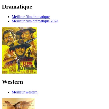
Dramatique
Meilleur film dramatique
Meilleur film dramatique 2024
Western
Meilleur western