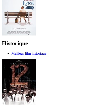
Historique
Meilleur film historique