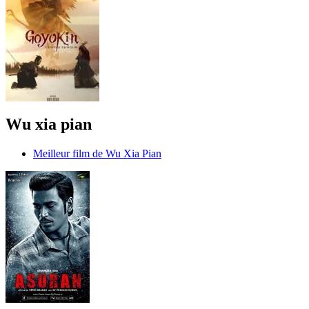
Wu xia pian
Meilleur film de Wu Xia Pian