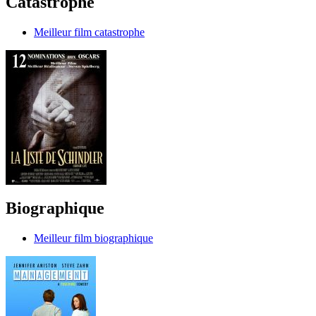
Catastrophe
Meilleur film catastrophe
Biographique
Meilleur film biographique