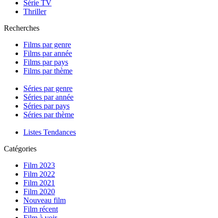
Série TV
Thriller
Recherches
Films par genre
Films par année
Films par pays
Films par thème
Séries par genre
Séries par année
Séries par pays
Séries par thème
Listes Tendances
Catégories
Film 2023
Film 2022
Film 2021
Film 2020
Nouveau film
Film récent
Film à voir