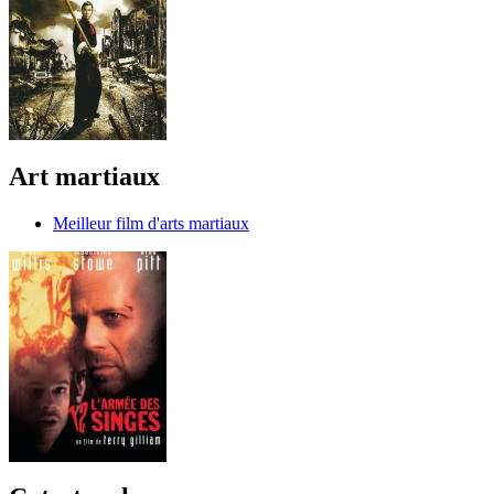
Art martiaux
Meilleur film d'arts martiaux