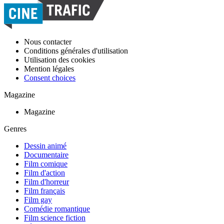
Nous contacter
Conditions générales d'utilisation
Utilisation des cookies
Mention légales
Consent choices
Magazine
Magazine
Genres
Dessin animé
Documentaire
Film comique
Film d'action
Film d'horreur
Film français
Film gay
Comédie romantique
Film science fiction