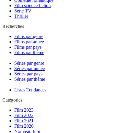
Comédie romantique
Film science fiction
Série TV
Thriller
Recherches
Films par genre
Films par année
Films par pays
Films par thème
Séries par genre
Séries par année
Séries par pays
Séries par thème
Listes Tendances
Catégories
Film 2023
Film 2022
Film 2021
Film 2020
Nouveau film