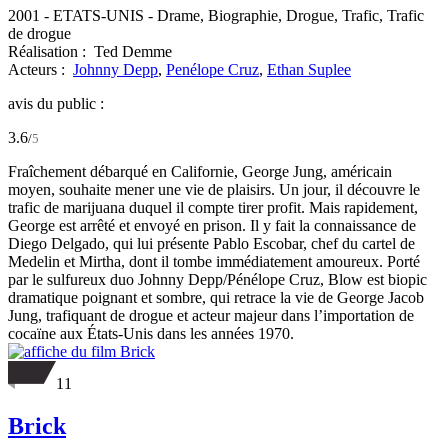
2001
-
ETATS-UNIS
- Drame, Biographie, Drogue, Trafic, Trafic
de drogue
Réalisation :
Ted Demme
Acteurs :
Johnny Depp
,
Penélope Cruz
,
Ethan Suplee
avis du public :
3.6
/
5
Fraîchement débarqué en Californie, George Jung, américain
moyen, souhaite mener une vie de plaisirs. Un jour, il découvre le
trafic de marijuana duquel il compte tirer profit. Mais rapidement,
George est arrêté et envoyé en prison. Il y fait la connaissance de
Diego Delgado, qui lui présente Pablo Escobar, chef du cartel de
Medelin et Mirtha, dont il tombe immédiatement amoureux. Porté
par le sulfureux duo Johnny Depp/Pénélope Cruz, Blow est biopic
dramatique poignant et sombre, qui retrace la vie de George Jacob
Jung, trafiquant de drogue et acteur majeur dans l’importation de
cocaïne aux États-Unis dans les années 1970.
11
Brick