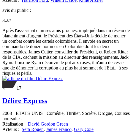
Acteurs :
Harrison Ford
,
Willem Dafoe
,
Anne Archer
avis du public :
3.2
/
5
Après l'assassinat d'un ses amis proches, impliqué dans un réseau de
blanchiment d'argent, le Président des États-Unis décide de mener
un combat contre les cartels colombiens. Il envoie en secret un
commando de douze hommes en Colombie dont les deux
responsables, James Cutter, conseiller du Président, et Robert Ritter
de la CIA, cachent la mission au directeur des renseignements, Jack
Ryan. Lorsque Ryan découvre le pot aux roses, il n'aura de cesse
que de dénoncer la corruption au plus haut sommet de l'État... à ses
risques et périls.
17
Délire Express
2008
-
ETATS-UNIS
- Comédie, Thriller, Société, Drogue, Courses
poursuites
Réalisation :
David Gordon Green
Acteurs :
Seth Rogen
,
James Franco
,
Gary Cole