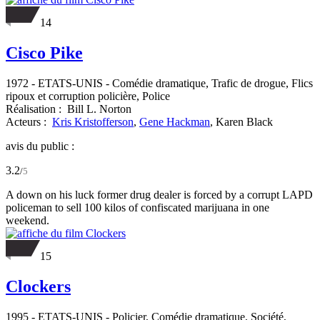
14
Cisco Pike
1972
-
ETATS-UNIS
- Comédie dramatique, Trafic de drogue, Flics
ripoux et corruption policière, Police
Réalisation :
Bill L. Norton
Acteurs :
Kris Kristofferson
,
Gene Hackman
,
Karen Black
avis du public :
3.2
/
5
A down on his luck former drug dealer is forced by a corrupt LAPD
policeman to sell 100 kilos of confiscated marijuana in one
weekend.
15
Clockers
1995
-
ETATS-UNIS
- Policier, Comédie dramatique, Société,