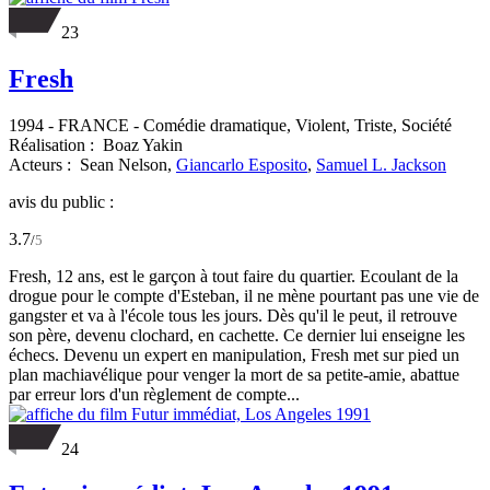
23
Fresh
1994
-
FRANCE
- Comédie dramatique, Violent, Triste, Société
Réalisation :
Boaz Yakin
Acteurs :
Sean Nelson,
Giancarlo Esposito
,
Samuel L. Jackson
avis du public :
3.7
/
5
Fresh, 12 ans, est le garçon à tout faire du quartier. Ecoulant de la
drogue pour le compte d'Esteban, il ne mène pourtant pas une vie de
gangster et va à l'école tous les jours. Dès qu'il le peut, il retrouve
son père, devenu clochard, en cachette. Ce dernier lui enseigne les
échecs. Devenu un expert en manipulation, Fresh met sur pied un
plan machiavélique pour venger la mort de sa petite-amie, abattue
par erreur lors d'un règlement de compte...
24