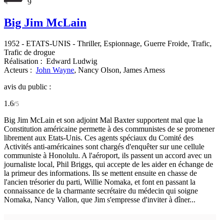
9
Big Jim McLain
1952
-
ETATS-UNIS
- Thriller, Espionnage, Guerre Froide, Trafic,
Trafic de drogue
Réalisation :
Edward Ludwig
Acteurs :
John Wayne
,
Nancy Olson,
James Arness
avis du public :
1.6
/
5
Big Jim McLain et son adjoint Mal Baxter supportent mal que la
Constitution américaine permette à des communistes de se promener
librement aux Etats-Unis. Ces agents spéciaux du Comité des
Activités anti-américaines sont chargés d'enquêter sur une cellule
communiste à Honolulu. A l'aéroport, ils passent un accord avec un
journaliste local, Phil Briggs, qui accepte de les aider en échange de
la primeur des informations. Ils se mettent ensuite en chasse de
l'ancien trésorier du parti, Willie Nomaka, et font en passant la
connaissance de la charmante secrétaire du médecin qui soigne
Nomaka, Nancy Vallon, que Jim s'empresse d'inviter à dîner...