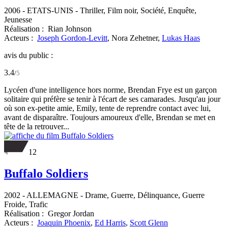
2006
-
ETATS-UNIS
- Thriller, Film noir, Société, Enquête,
Jeunesse
Réalisation :
Rian Johnson
Acteurs :
Joseph Gordon-Levitt
,
Nora Zehetner,
Lukas Haas
avis du public :
3.4
/
5
Lycéen d'une intelligence hors norme, Brendan Frye est un garçon
solitaire qui préfère se tenir à l'écart de ses camarades. Jusqu'au jour
où son ex-petite amie, Emily, tente de reprendre contact avec lui,
avant de disparaître. Toujours amoureux d'elle, Brendan se met en
tête de la retrouver...
12
Buffalo Soldiers
2002
-
ALLEMAGNE
- Drame, Guerre, Délinquance, Guerre
Froide, Trafic
Réalisation :
Gregor Jordan
Acteurs :
Joaquin Phoenix
,
Ed Harris
,
Scott Glenn