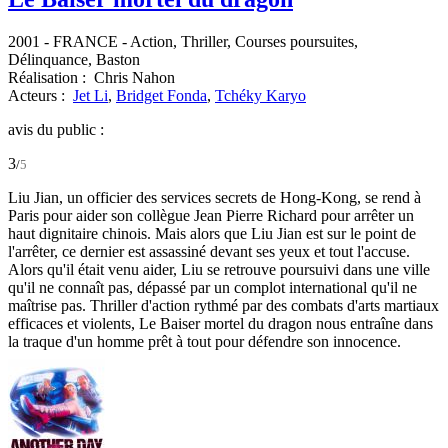
2001
-
FRANCE
- Action, Thriller, Courses poursuites,
Délinquance, Baston
Réalisation :
Chris Nahon
Acteurs :
Jet Li
,
Bridget Fonda
,
Tchéky Karyo
avis du public :
3
/
5
Liu Jian, un officier des services secrets de Hong-Kong, se rend à
Paris pour aider son collègue Jean Pierre Richard pour arrêter un
haut dignitaire chinois. Mais alors que Liu Jian est sur le point de
l'arrêter, ce dernier est assassiné devant ses yeux et tout l'accuse.
Alors qu'il était venu aider, Liu se retrouve poursuivi dans une ville
qu'il ne connaît pas, dépassé par un complot international qu'il ne
maîtrise pas. Thriller d'action rythmé par des combats d'arts martiaux
efficaces et violents, Le Baiser mortel du dragon nous entraîne dans
la traque d'un homme prêt à tout pour défendre son innocence.