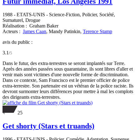
Futur immédiat, Los Angeles 1991
1988
-
ETATS-UNIS
- Science-Fiction, Policier, Société,
Surnaturel, Drogue
Réalisation :
Graham Baker
Acteurs :
James Caan
,
Mandy Patinkin,
Terence Stamp
avis du public :
3.1
/
5
Dans le futur, des extra-terrestres se seront implantés sur Terre.
Après des années passées sous quarantaine, ils sont libres d'aller et
venir mais sont victimes d'une nouvelle forme de discrimination.
Dans ce contexte, Sam Francisco est le premier officier de police
extra-terrestre. Son partenaire est un vétéran de la police raciste. Ils
devront surmonter leurs différences pour mettre à mal les complots
des dirigeants extra-terrestres.
25
Get shorty (Stars et truands)
1996
-
ETATS-UNIS
- Policier, Comédie, Adaptation, Suspense,