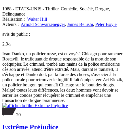
1988
-
ETATS-UNIS
- Thriller, Comédie, Société, Drogue,
Délinquance
Réalisation :
Walter Hill
Acteurs :
Arnold Schwarzenegger
,
James Belushi
,
Peter Boyle
avis du public :
2.9
/
5
Ivan Danko, un policier russe, est envoyé à Chicago pour ramener
Rostavili, le trafiquant de drogue responsable de la mort de son
coéquipier. Le criminel, tombé aux mains de la police américaine
dès son arrivée, attend d'être extradé. Mais, durant le transfert, il
s'échappe et Danko doit, par la force des choses, s'associer à la
police locale pour retrouver le fugitif.Il fait équipe avec Art Ridzik,
un policier bougon qui connaît Chicago sur le bout des doigts.
Malgré toutes leurs différences, les deux hommes vont devoir se
serrer les coudes pour récupérer le criminel et empêcher une
transaction de drogue faramineuse.
20
Extrême Préjudice