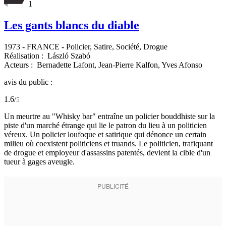
1
Les gants blancs du diable
1973
-
FRANCE
- Policier, Satire, Société, Drogue
Réalisation :
László Szabó
Acteurs :
Bernadette Lafont,
Jean-Pierre Kalfon,
Yves Afonso
avis du public :
1.6
/
5
Un meurtre au "Whisky bar" entraîne un policier bouddhiste sur la
piste d'un marché étrange qui lie le patron du lieu à un politicien
véreux. Un policier loufoque et satirique qui dénonce un certain
milieu où coexistent politiciens et truands. Le politicien, trafiquant
de drogue et employeur d'assassins patentés, devient la cible d'un
tueur à gages aveugle.