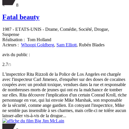
8
Fatal beauty
1987
-
ETATS-UNIS
- Drame, Comédie, Société, Drogue,
Suspense
Réalisation :
Tom Holland
Acteurs :
Whoopi Goldberg
,
Sam Elliott
,
Rubén Blades
avis du public :
2.7
/
5
L'inspectrice Rita Rizzoli de la Police de Los Angeles est chargée
avec l'inspecteur Carl Jimenez, d'enquêter sur des doses de cocaïnes
coupées avec un produit toxique, vendues dans la rue et responsable
de nombreuses morts de jeunes qui ont eu la malchance de tomber
sur elles. Rita découvre l'implication d'un certain Conrad Kroll, riche
personnage en vue, qui lui envoie Mike Marshak, son responsable
de la sécurité, comme ange gardien. En cotoyant l'inspectrice, Mike
ne semble pas insensible à ses charmes, mais celle-ci ne tolère aucun
laisser-aller vis-à-vis de la drogue...