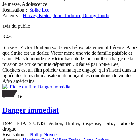
Jeunesse, Adolescence
Réalisation :
Spike Lee
Acteurs :
Harvey Keitel
,
John Turturro
,
Delroy Lindo
avis du public :
3.4
/
5
Strike et Victor Dunham sont deux frères totalement différents. Alors
que Strike est un dealer, Victor mène une vie de famille paisible et
saine. Mais le monde de Victor bascule le jour où il se charge de la
mission de Strike pour le dépanner... Réalisé par Spike Lee,
Clockers est un film policier dramatique engagé, qui s'inscrit dans la
lignée des films du réalisateur, dénonçant les conditions de vie des
Afro-américains.
16
Danger immédiat
1994
-
ETATS-UNIS
- Action, Thriller, Suspense, Trafic, Trafic de
drogue
Réalisation :
Phillip Noyce