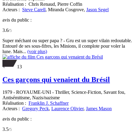
Réalisation :
Chris Renaud,
Pierre Coffin
Acteurs :
Steve Carell
,
Miranda Cosgrove,
Jason Segel
avis du public :
3.6
/
5
Super méchant ou super papa ? - Gru est un super vilain redoutable.
Entouré de ses sous-fifres, les Minions, il complote pour voler la
lune. Mais...
(voir plus)
13
Ces garçons qui venaient du Brésil
1979
-
ROYAUME-UNI
- Thriller, Science-Fiction, Savant fou,
Antisémitisme, Nazis/nazisme
Réalisation :
Franklin J. Schaffner
Acteurs :
Gregory Peck
,
Laurence Olivier
,
James Mason
avis du public :
3.5
/
5