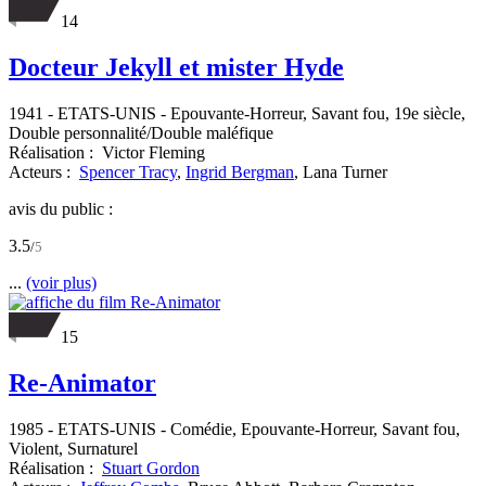
14
Docteur Jekyll et mister Hyde
1941
-
ETATS-UNIS
- Epouvante-Horreur, Savant fou, 19e siècle,
Double personnalité/Double maléfique
Réalisation :
Victor Fleming
Acteurs :
Spencer Tracy
,
Ingrid Bergman
,
Lana Turner
avis du public :
3.5
/
5
...
(voir plus)
15
Re-Animator
1985
-
ETATS-UNIS
- Comédie, Epouvante-Horreur, Savant fou,
Violent, Surnaturel
Réalisation :
Stuart Gordon