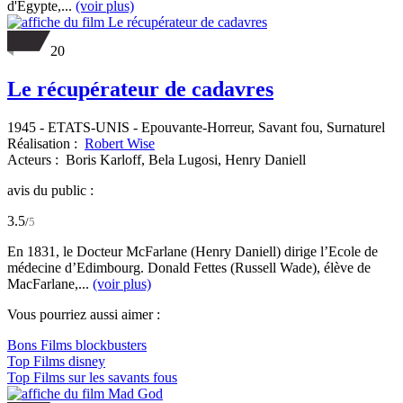
d'Egypte,...
(voir plus)
20
Le récupérateur de cadavres
1945
-
ETATS-UNIS
- Epouvante-Horreur, Savant fou, Surnaturel
Réalisation :
Robert Wise
Acteurs :
Boris Karloff,
Bela Lugosi,
Henry Daniell
avis du public :
3.5
/
5
En 1831, le Docteur McFarlane (Henry Daniell) dirige l’Ecole de
médecine d’Edimbourg. Donald Fettes (Russell Wade), élève de
MacFarlane,...
(voir plus)
Vous pourriez aussi aimer :
Bons Films blockbusters
Top Films disney
Top Films sur les savants fous