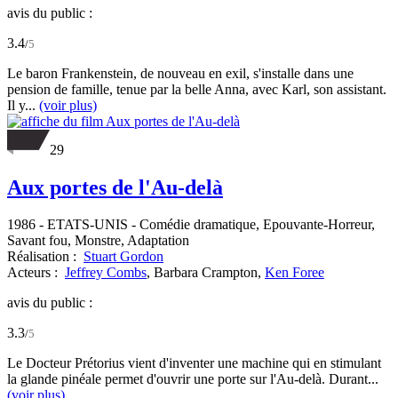
avis du public :
3.4
/
5
Le baron Frankenstein, de nouveau en exil, s'installe dans une
pension de famille, tenue par la belle Anna, avec Karl, son assistant.
Il y...
(voir plus)
29
Aux portes de l'Au-delà
1986
-
ETATS-UNIS
- Comédie dramatique, Epouvante-Horreur,
Savant fou, Monstre, Adaptation
Réalisation :
Stuart Gordon
Acteurs :
Jeffrey Combs
,
Barbara Crampton,
Ken Foree
avis du public :
3.3
/
5
Le Docteur Prétorius vient d'inventer une machine qui en stimulant
la glande pinéale permet d'ouvrir une porte sur l'Au-delà. Durant...
(voir plus)