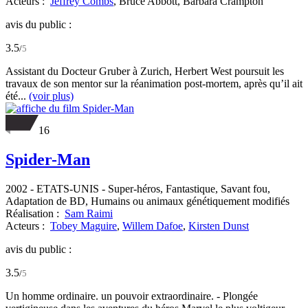
Acteurs :
Jeffrey Combs
,
Bruce Abbott,
Barbara Crampton
avis du public :
3.5
/
5
Assistant du Docteur Gruber à Zurich, Herbert West poursuit les
travaux de son mentor sur la réanimation post-mortem, après qu’il ait
été...
(voir plus)
16
Spider-Man
2002
-
ETATS-UNIS
- Super-héros, Fantastique, Savant fou,
Adaptation de BD, Humains ou animaux génétiquement modifiés
Réalisation :
Sam Raimi
Acteurs :
Tobey Maguire
,
Willem Dafoe
,
Kirsten Dunst
avis du public :
3.5
/
5
Un homme ordinaire. un pouvoir extraordinaire. - Plongée