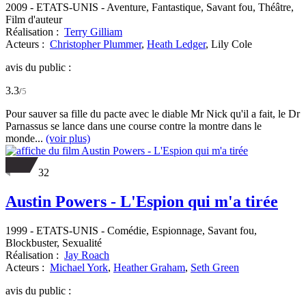
2009
-
ETATS-UNIS
- Aventure, Fantastique, Savant fou, Théâtre,
Film d'auteur
Réalisation :
Terry Gilliam
Acteurs :
Christopher Plummer
,
Heath Ledger
,
Lily Cole
avis du public :
3.3
/
5
Pour sauver sa fille du pacte avec le diable Mr Nick qu'il a fait, le Dr
Parnassus se lance dans une course contre la montre dans le
monde...
(voir plus)
32
Austin Powers - L'Espion qui m'a tirée
1999
-
ETATS-UNIS
- Comédie, Espionnage, Savant fou,
Blockbuster, Sexualité
Réalisation :
Jay Roach
Acteurs :
Michael York
,
Heather Graham
,
Seth Green
avis du public :