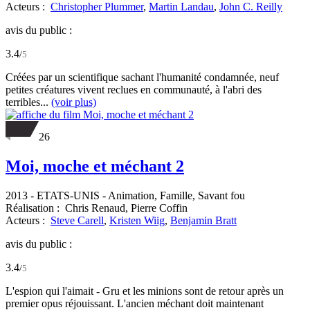
Acteurs :
Christopher Plummer
,
Martin Landau
,
John C. Reilly
avis du public :
3.4
/
5
Créées par un scientifique sachant l'humanité condamnée, neuf
petites créatures vivent reclues en communauté, à l'abri des
terribles...
(voir plus)
26
Moi, moche et méchant 2
2013
-
ETATS-UNIS
- Animation, Famille, Savant fou
Réalisation :
Chris Renaud,
Pierre Coffin
Acteurs :
Steve Carell
,
Kristen Wiig
,
Benjamin Bratt
avis du public :
3.4
/
5
L'espion qui l'aimait - Gru et les minions sont de retour après un
premier opus réjouissant. L'ancien méchant doit maintenant