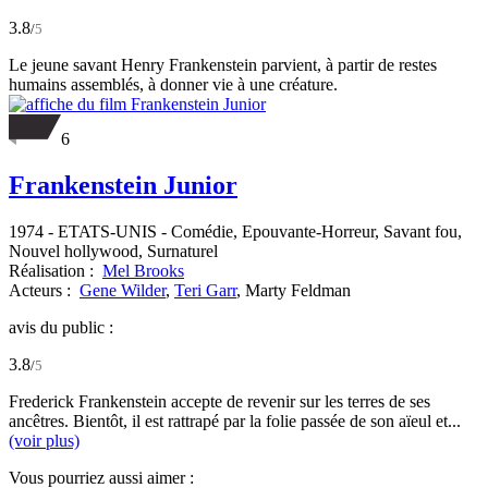
3.8
/
5
Le jeune savant Henry Frankenstein parvient, à partir de restes
humains assemblés, à donner vie à une créature.
6
Frankenstein Junior
1974
-
ETATS-UNIS
- Comédie, Epouvante-Horreur, Savant fou,
Nouvel hollywood, Surnaturel
Réalisation :
Mel Brooks
Acteurs :
Gene Wilder
,
Teri Garr
,
Marty Feldman
avis du public :
3.8
/
5
Frederick Frankenstein accepte de revenir sur les terres de ses
ancêtres. Bientôt, il est rattrapé par la folie passée de son aïeul et...
(voir plus)
Vous pourriez aussi aimer :