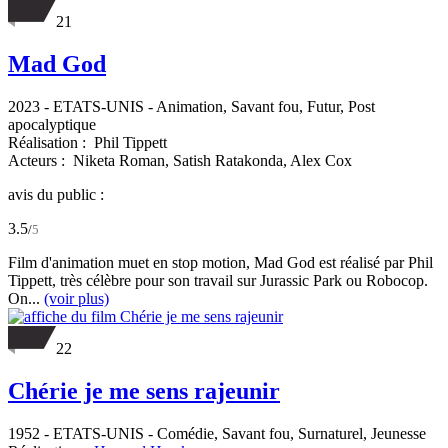
21
Mad God
2023
-
ETATS-UNIS
- Animation, Savant fou, Futur, Post
apocalyptique
Réalisation :
Phil Tippett
Acteurs :
Niketa Roman,
Satish Ratakonda,
Alex Cox
avis du public :
3.5
/
5
Film d'animation muet en stop motion, Mad God est réalisé par Phil
Tippett, très célèbre pour son travail sur Jurassic Park ou Robocop.
On...
(voir plus)
22
Chérie je me sens rajeunir
1952
-
ETATS-UNIS
- Comédie, Savant fou, Surnaturel, Jeunesse