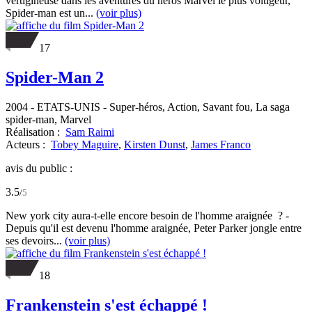
vertigineuse dans les aventures du héros Marvel le plus voltigeur,
Spider-man est un...
(voir plus)
17
Spider-Man 2
2004
-
ETATS-UNIS
- Super-héros, Action, Savant fou, La saga
spider-man, Marvel
Réalisation :
Sam Raimi
Acteurs :
Tobey Maguire
,
Kirsten Dunst
,
James Franco
avis du public :
3.5
/
5
New york city aura-t-elle encore besoin de l'homme araignée ? -
Depuis qu'il est devenu l'homme araignée, Peter Parker jongle entre
ses devoirs...
(voir plus)
18
Frankenstein s'est échappé !