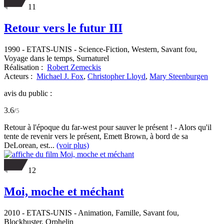
11
Retour vers le futur III
1990
-
ETATS-UNIS
- Science-Fiction, Western, Savant fou,
Voyage dans le temps, Surnaturel
Réalisation :
Robert Zemeckis
Acteurs :
Michael J. Fox
,
Christopher Lloyd
,
Mary Steenburgen
avis du public :
3.6
/
5
Retour à l'époque du far-west pour sauver le présent ! - Alors qu'il
tente de revenir vers le présent, Emett Brown, à bord de sa
DeLorean, est...
(voir plus)
12
Moi, moche et méchant
2010
-
ETATS-UNIS
- Animation, Famille, Savant fou,
Blockbuster, Orphelin