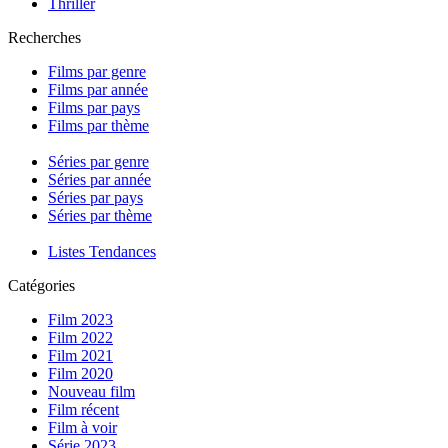
Thriller
Recherches
Films par genre
Films par année
Films par pays
Films par thème
Séries par genre
Séries par année
Séries par pays
Séries par thème
Listes Tendances
Catégories
Film 2023
Film 2022
Film 2021
Film 2020
Nouveau film
Film récent
Film à voir
Série 2023