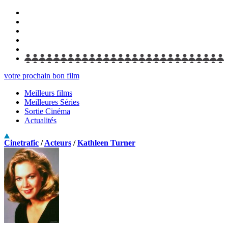
votre prochain bon film
Meilleurs films
Meilleures Séries
Sortie Cinéma
Actualités
Cinetrafic
/
Acteurs
/
Kathleen Turner