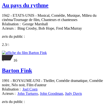
Au pays du rythme
1942
-
ETATS-UNIS
- Musical, Comédie, Musique, Milieu du
cinéma/Tournage de film, Chanteurs et chanteuses
Réalisation :
George Marshall
Acteurs :
Bing Crosby,
Bob Hope,
Fred MacMurray
avis du public :
2.3
/
5
16
Barton Fink
1991
-
ROYAUME-UNI
- Thriller, Comédie dramatique, Comédie
noire, Néo noir, Film d'auteur
Réalisation :
Joel Coen
Acteurs :
John Turturro
,
John Goodman
,
Judy Davis
avis du public :