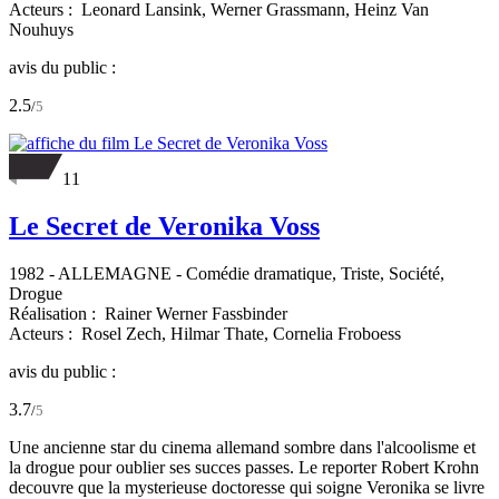
Acteurs :
Leonard Lansink,
Werner Grassmann,
Heinz Van
Nouhuys
avis du public :
2.5
/
5
11
Le Secret de Veronika Voss
1982
-
ALLEMAGNE
- Comédie dramatique, Triste, Société,
Drogue
Réalisation :
Rainer Werner Fassbinder
Acteurs :
Rosel Zech,
Hilmar Thate,
Cornelia Froboess
avis du public :
3.7
/
5
Une ancienne star du cinema allemand sombre dans l'alcoolisme et
la drogue pour oublier ses succes passes. Le reporter Robert Krohn
decouvre que la mysterieuse doctoresse qui soigne Veronika se livre