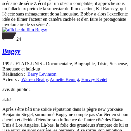
scénario de série Z écrit par un obscur comptable, il approche sous
un fallacieux prétexte la superstar du film d'action, Kit Ramsey, qui
l'éjecte sans ménagement de sa limousine. Bobby a alors l'excellente
idée de filmer l'acteur en caméra cachée et d'en faire le protagoniste
involontaire de sa série Z.
24
Bugsy
1992
-
ETATS-UNIS
- Documentaire, Biographie, Triste, Suspense,
Braquage et hold-up
Réalisation :
Barry Levinson
Acteurs :
Warren Beatty
,
Annette Bening
,
Harvey Keitel
avis du public :
3.3
/
5
Après s'être bâti une solide réputation dans la pègre new-yorkaise
Benjamin Siegel, surnommé Bugsy ne compte pas s'arrêter en si bon
chemin et décide d'étendre son influence de l'autre côté des Etats-
Unis à Los Angeles. Là-bas, la folie des grandeurs s'empare de lui et
il se retrouve alors derrière les barreaux. A sa sortie, son ambition