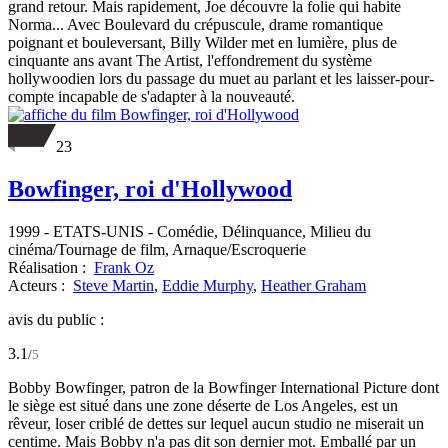
grand retour. Mais rapidement, Joe découvre la folie qui habite
Norma... Avec Boulevard du crépuscule, drame romantique
poignant et bouleversant, Billy Wilder met en lumière, plus de
cinquante ans avant The Artist, l'effondrement du système
hollywoodien lors du passage du muet au parlant et les laisser-pour-
compte incapable de s'adapter à la nouveauté.
23
Bowfinger, roi d'Hollywood
1999
-
ETATS-UNIS
- Comédie, Délinquance, Milieu du
cinéma/Tournage de film, Arnaque/Escroquerie
Réalisation :
Frank Oz
Acteurs :
Steve Martin
,
Eddie Murphy
,
Heather Graham
avis du public :
3.1
/
5
Bobby Bowfinger, patron de la Bowfinger International Picture dont
le siège est situé dans une zone déserte de Los Angeles, est un
rêveur, loser criblé de dettes sur lequel aucun studio ne miserait un
centime. Mais Bobby n'a pas dit son dernier mot. Emballé par un