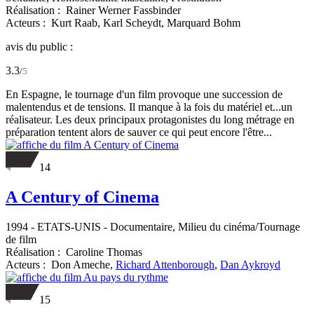
Réalisation :
Rainer Werner Fassbinder
Acteurs :
Kurt Raab,
Karl Scheydt,
Marquard Bohm
avis du public :
3.3
/
5
En Espagne, le tournage d'un film provoque une succession de
malentendus et de tensions. Il manque à la fois du matériel et...un
réalisateur. Les deux principaux protagonistes du long métrage en
préparation tentent alors de sauver ce qui peut encore l'être...
14
A Century of Cinema
1994
-
ETATS-UNIS
- Documentaire, Milieu du cinéma/Tournage
de film
Réalisation :
Caroline Thomas
Acteurs :
Don Ameche,
Richard Attenborough
,
Dan Aykroyd
15