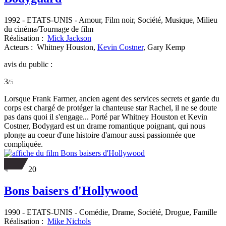
1992
-
ETATS-UNIS
- Amour, Film noir, Société, Musique, Milieu
du cinéma/Tournage de film
Réalisation :
Mick Jackson
Acteurs :
Whitney Houston,
Kevin Costner
,
Gary Kemp
avis du public :
3
/
5
Lorsque Frank Farmer, ancien agent des services secrets et garde du
corps est chargé de protéger la chanteuse star Rachel, il ne se doute
pas dans quoi il s'engage... Porté par Whitney Houston et Kevin
Costner, Bodygard est un drame romantique poignant, qui nous
plonge au coeur d'une histoire d'amour aussi passionnée que
compliquée.
20
Bons baisers d'Hollywood
1990
-
ETATS-UNIS
- Comédie, Drame, Société, Drogue, Famille
Réalisation :
Mike Nichols