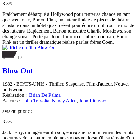
3.8
/
5
Fraîchement débarqué à Hollywood pour tenter sa chance en tant
que scénariste, Barton Fink, un auteur timide de pièces de théâtre,
s'installe dans un hôtel quasi désert pour écrire un film sur le monde
des lutteurs. Rapidement, Barton rencontre Charlie Meadows, son
étrange voisin. Porté par John Turturro et John Goodman, Barton
Fink est un thriller dramatique réalisé par les frères Coen.
17
Blow Out
1982
-
ETATS-UNIS
- Thriller, Suspense, Film d'auteur, Nouvel
hollywood
Réalisation :
Brian De Palma
Acteurs :
John Travolta
,
Nancy Allen
,
John Lithgow
avis du public :
3.8
/
5
Jack Terry, un ingénieur du son, enregistre tranquillement les bruits
nocturnes de la nature en pleine campagne, lorsqu'il est témoin d'un