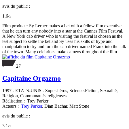
avis du public :
1.6
/
5
Film producer Sy Lerner makes a bet with a fellow film executive
that he can turn any nobody into a star at the Cannes Film Festival.
A New York cab driver who is visiting the festival is chosen as the
test subject to settle the bet and Sy uses his skills of hype and
manipulation to try and turn the cab driver named Frank into the talk
of the town. Many celebrities make cameos throughout the film.
27
Capitaine Orgazmo
1997
-
ETATS-UNIS
- Super-héros, Science-Fiction, Sexualité,
Religion, Communautés religieuses
Réalisation :
Trey Parker
Acteurs :
Trey Parker
,
Dian Bachar,
Matt Stone
avis du public :
3.1
/
5