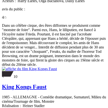
Acteurs :
Harry Earles,
Olga Baclanova,
Daisy Earles
avis du public :
4
/
5
Dans un célèbre cirque, des êtres difformes se produisent comme
"monstre de foire". Parmi eux, Hans, le lilliputien, est fiancé à
l'écuyère naine Frieda. Pourtant, il est fasciné par l'acrobate
Cléopâtre, qui, apprenant que Hans a hérité, décide de l'épouser puis
de l'empoisonner. Mais découvrant le complot, les amis de Hans
décident de se venger... Interdit de diffusion pendant plus de 30 ans
pour son caractère "choquant", Freaks, du maître de l'horreur Tod
Browning, est un drame poignant, immersion dans le monde des
monstres de foire, qui firent la gloire des cirques au 19ème siècle et
début du 20ème siècle.
10
King Kongs Faust
1985
-
ALLEMAGNE
- Comédie dramatique, Surnaturel, Milieu du
cinéma/Tournage de film, Monstre
Réalisation :
Heiner Stadler