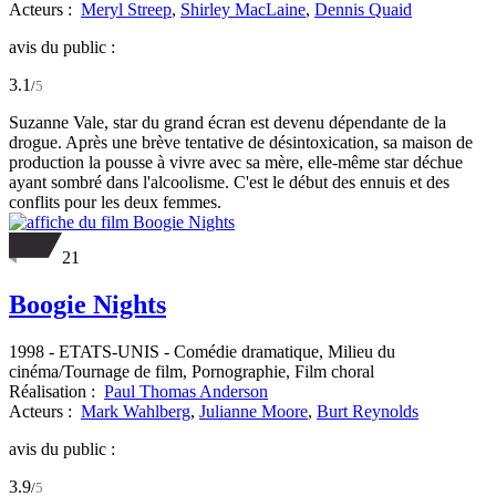
Acteurs :
Meryl Streep
,
Shirley MacLaine
,
Dennis Quaid
avis du public :
3.1
/
5
Suzanne Vale, star du grand écran est devenu dépendante de la
drogue. Après une brève tentative de désintoxication, sa maison de
production la pousse à vivre avec sa mère, elle-même star déchue
ayant sombré dans l'alcoolisme. C'est le début des ennuis et des
conflits pour les deux femmes.
21
Boogie Nights
1998
-
ETATS-UNIS
- Comédie dramatique, Milieu du
cinéma/Tournage de film, Pornographie, Film choral
Réalisation :
Paul Thomas Anderson
Acteurs :
Mark Wahlberg
,
Julianne Moore
,
Burt Reynolds
avis du public :
3.9
/
5