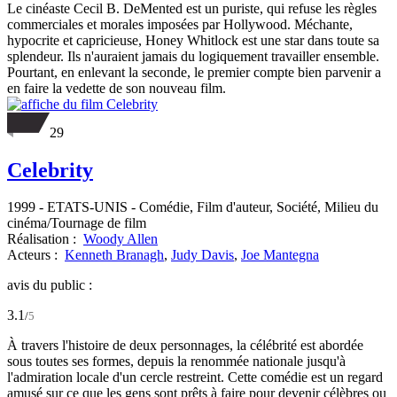
Le cinéaste Cecil B. DeMented est un puriste, qui refuse les règles
commerciales et morales imposées par Hollywood. Méchante,
hypocrite et capricieuse, Honey Whitlock est une star dans toute sa
splendeur. Ils n'auraient jamais du logiquement travailler ensemble.
Pourtant, en enlevant la seconde, le premier compte bien parvenir a
en faire la vedette de son nouveau film.
29
Celebrity
1999
-
ETATS-UNIS
- Comédie, Film d'auteur, Société, Milieu du
cinéma/Tournage de film
Réalisation :
Woody Allen
Acteurs :
Kenneth Branagh
,
Judy Davis
,
Joe Mantegna
avis du public :
3.1
/
5
À travers l'histoire de deux personnages, la célébrité est abordée
sous toutes ses formes, depuis la renommée nationale jusqu'à
l'admiration locale d'un cercle restreint. Cette comédie est un regard
amusé sur ce que les gens sont prêts à faire pour devenir célèbres ou