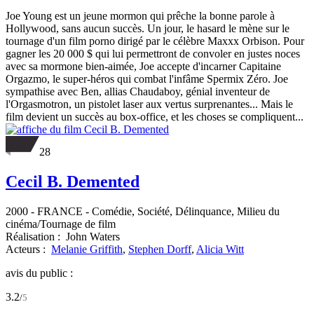
Joe Young est un jeune mormon qui prêche la bonne parole à
Hollywood, sans aucun succès. Un jour, le hasard le mène sur le
tournage d'un film porno dirigé par le célèbre Maxxx Orbison. Pour
gagner les 20 000 $ qui lui permettront de convoler en justes noces
avec sa mormone bien-aimée, Joe accepte d'incarner Capitaine
Orgazmo, le super-héros qui combat l'infâme Spermix Zéro. Joe
sympathise avec Ben, allias Chaudaboy, génial inventeur de
l'Orgasmotron, un pistolet laser aux vertus surprenantes... Mais le
film devient un succès au box-office, et les choses se compliquent...
28
Cecil B. Demented
2000
-
FRANCE
- Comédie, Société, Délinquance, Milieu du
cinéma/Tournage de film
Réalisation :
John Waters
Acteurs :
Melanie Griffith
,
Stephen Dorff
,
Alicia Witt
avis du public :
3.2
/
5