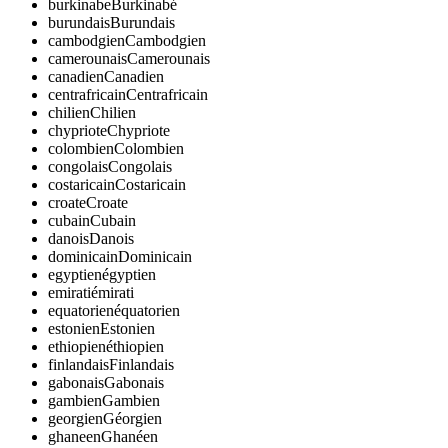
burkinabe
Burkinabé
burundais
Burundais
cambodgien
Cambodgien
camerounais
Camerounais
canadien
Canadien
centrafricain
Centrafricain
chilien
Chilien
chypriote
Chypriote
colombien
Colombien
congolais
Congolais
costaricain
Costaricain
croate
Croate
cubain
Cubain
danois
Danois
dominicain
Dominicain
egyptien
égyptien
emirati
émirati
equatorien
équatorien
estonien
Estonien
ethiopien
éthiopien
finlandais
Finlandais
gabonais
Gabonais
gambien
Gambien
georgien
Géorgien
ghaneen
Ghanéen