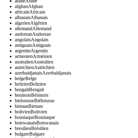
arabe
Arabe
afghan
Afghan
africain
Africain
albanais
Albanais
algerien
Algérien
allemand
Allemand
andorran
Andorran
angolais
Angolais
antiguais
Antiguais
argentin
Argentin
armenien
Arménien
australien
Australien
autrichien
Autrichien
azerbaidjanais
Azerbaïdjanais
belge
Belge
belizien
Belizien
bengali
Bengali
beninois
Béninois
bielorusse
Biélorusse
birman
Birman
bolivien
Bolivien
bosniaque
Bosniaque
botswanais
Botswanais
bresilien
Brésilien
bulgare
Bulgare