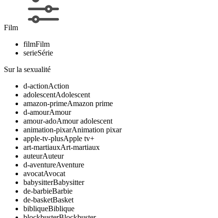
Film
film
Film
serie
Série
Sur la sexualité
d-action
Action
adolescent
Adolescent
amazon-prime
Amazon prime
d-amour
Amour
amour-ado
Amour adolescent
animation-pixar
Animation pixar
apple-tv-plus
Apple tv+
art-martiaux
Art-martiaux
auteur
Auteur
d-aventure
Aventure
avocat
Avocat
babysitter
Babysitter
de-barbie
Barbie
de-basket
Basket
biblique
Biblique
blockbuster
Blockbuster