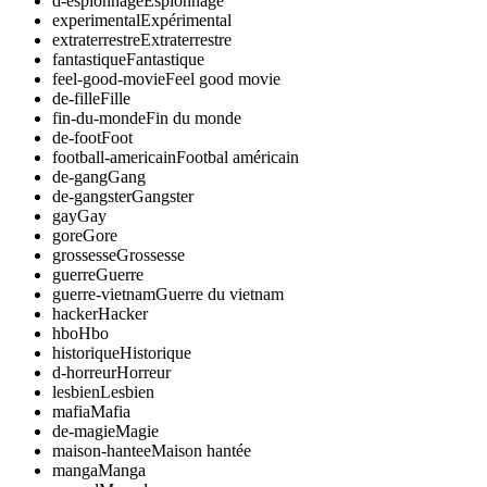
d-espionnage
Espionnage
experimental
Expérimental
extraterrestre
Extraterrestre
fantastique
Fantastique
feel-good-movie
Feel good movie
de-fille
Fille
fin-du-monde
Fin du monde
de-foot
Foot
football-americain
Footbal américain
de-gang
Gang
de-gangster
Gangster
gay
Gay
gore
Gore
grossesse
Grossesse
guerre
Guerre
guerre-vietnam
Guerre du vietnam
hacker
Hacker
hbo
Hbo
historique
Historique
d-horreur
Horreur
lesbien
Lesbien
mafia
Mafia
de-magie
Magie
maison-hantee
Maison hantée
manga
Manga