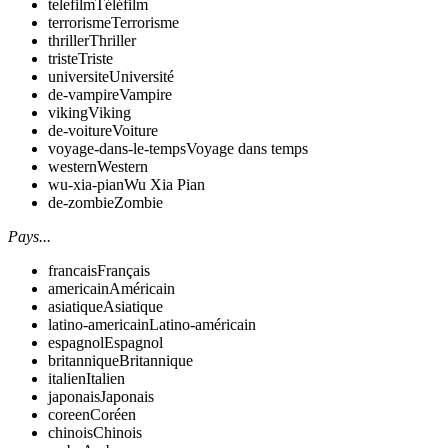
telefilm
Téléfilm
terrorisme
Terrorisme
thriller
Thriller
triste
Triste
universite
Université
de-vampire
Vampire
viking
Viking
de-voiture
Voiture
voyage-dans-le-temps
Voyage dans temps
western
Western
wu-xia-pian
Wu Xia Pian
de-zombie
Zombie
Pays...
francais
Français
americain
Américain
asiatique
Asiatique
latino-americain
Latino-américain
espagnol
Espagnol
britannique
Britannique
italien
Italien
japonais
Japonais
coreen
Coréen
chinois
Chinois