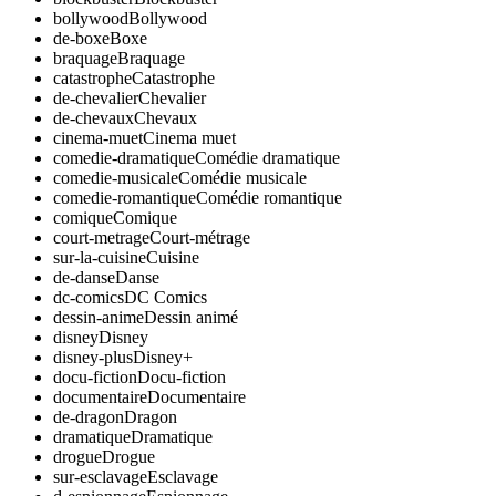
bollywood
Bollywood
de-boxe
Boxe
braquage
Braquage
catastrophe
Catastrophe
de-chevalier
Chevalier
de-chevaux
Chevaux
cinema-muet
Cinema muet
comedie-dramatique
Comédie dramatique
comedie-musicale
Comédie musicale
comedie-romantique
Comédie romantique
comique
Comique
court-metrage
Court-métrage
sur-la-cuisine
Cuisine
de-danse
Danse
dc-comics
DC Comics
dessin-anime
Dessin animé
disney
Disney
disney-plus
Disney+
docu-fiction
Docu-fiction
documentaire
Documentaire
de-dragon
Dragon
dramatique
Dramatique
drogue
Drogue
sur-esclavage
Esclavage