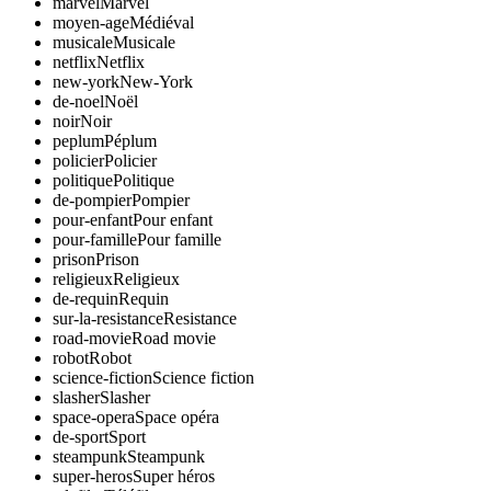
marvel
Marvel
moyen-age
Médiéval
musicale
Musicale
netflix
Netflix
new-york
New-York
de-noel
Noël
noir
Noir
peplum
Péplum
policier
Policier
politique
Politique
de-pompier
Pompier
pour-enfant
Pour enfant
pour-famille
Pour famille
prison
Prison
religieux
Religieux
de-requin
Requin
sur-la-resistance
Resistance
road-movie
Road movie
robot
Robot
science-fiction
Science fiction
slasher
Slasher
space-opera
Space opéra
de-sport
Sport
steampunk
Steampunk
super-heros
Super héros