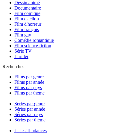
Dessin animé
Documentaire
Film comique
Film d'action
Film d'horreur
Film français
Film gay
Comédie romantique
Film science fiction
Série TV
Thriller
Recherches
Films par genre
Films par année
Films par pays
Films par thème
Séries par genre
Séries par année
Séries par pays
Séries par thème
Listes Tendances