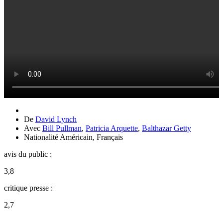
De
David Lynch
Avec
Bill Pullman
,
Patricia Arquette
,
Balthazar Getty
Nationalité
Américain, Français
avis du public :
3,8
critique presse :
2,7