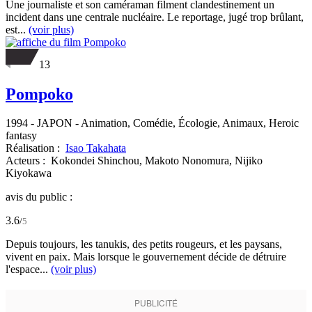
Une journaliste et son caméraman filment clandestinement un
incident dans une centrale nucléaire. Le reportage, jugé trop brûlant,
est...
(voir plus)
13
Pompoko
1994
-
JAPON
- Animation, Comédie, Écologie, Animaux, Heroic
fantasy
Réalisation :
Isao Takahata
Acteurs :
Kokondei Shinchou,
Makoto Nonomura,
Nijiko
Kiyokawa
avis du public :
3.6
/
5
Depuis toujours, les tanukis, des petits rougeurs, et les paysans,
vivent en paix. Mais lorsque le gouvernement décide de détruire
l'espace...
(voir plus)