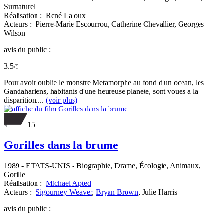
Surnaturel
Réalisation :
René Laloux
Acteurs :
Pierre-Marie Escourrou,
Catherine Chevallier,
Georges
Wilson
avis du public :
3.5
/
5
Pour avoir oublie le monstre Metamorphe au fond d'un ocean, les
Gandahariens, habitants d'une heureuse planete, sont voues a la
disparition....
(voir plus)
15
Gorilles dans la brume
1989
-
ETATS-UNIS
- Biographie, Drame, Écologie, Animaux,
Gorille
Réalisation :
Michael Apted
Acteurs :
Sigourney Weaver
,
Bryan Brown
,
Julie Harris
avis du public :