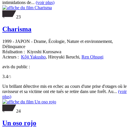
intimidations de...
(voir plus)
23
Charisma
1999
-
JAPON
- Drame, Écologie, Nature et environnement,
Délinquance
Réalisation :
Kiyoshi Kurosawa
Acteurs :
Kôji Yakusho
,
Hiroyuki Ikeuchi,
Ren Ohsugi
avis du public :
3.4
/
5
Un brillant détective mis en echec au cours d'une prise d'otages où le
ravisseur et sa victime ont ete tués se retire dans une forêt. Au...
(voir
plus)
24
Un oso rojo