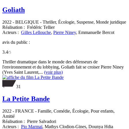
Goliath
2022
-
BELGIQUE
- Thriller, Écologie, Suspense, Monde juridique
Réalisation :
Frédéric Tellier
Acteurs :
Gilles Lellouche
,
Pierre Niney
,
Emmanuelle Bercot
avis du public :
3.4
/
5
Thriller dramatique dans le monde des défenseurs de
l'environnement et du lobbying, Goliath fait se croiser Pierre Niney
(Yves Saint Laurent,...
(voir plus)
31
La Petite Bande
2022
-
FRANCE
- Famille, Comédie, Écologie, Pour enfants,
Amitié
Réalisation :
Pierre Salvadori
Acteurs :
Pio Marmaï
,
Mathys Clodion-Gines,
Dounya Hdia