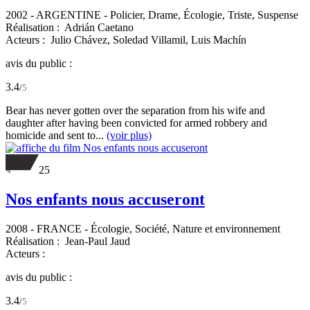
2002
-
ARGENTINE
- Policier, Drame, Écologie, Triste, Suspense
Réalisation :
Adrián Caetano
Acteurs :
Julio Chávez,
Soledad Villamil,
Luis Machín
avis du public :
3.4
/
5
Bear has never gotten over the separation from his wife and
daughter after having been convicted for armed robbery and
homicide and sent to...
(voir plus)
25
Nos enfants nous accuseront
2008
-
FRANCE
- Écologie, Société, Nature et environnement
Réalisation :
Jean-Paul Jaud
Acteurs :
avis du public :
3.4
/
5