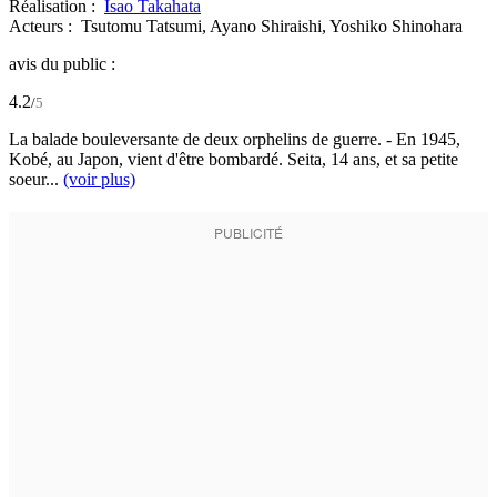
Réalisation :
Isao Takahata
Acteurs :
Tsutomu Tatsumi,
Ayano Shiraishi,
Yoshiko Shinohara
avis du public :
4.2
/
5
La balade bouleversante de deux orphelins de guerre. - En 1945,
Kobé, au Japon, vient d'être bombardé. Seita, 14 ans, et sa petite
soeur...
(voir plus)