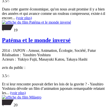
3.5
/
5
Dans cette guerre économique, qu'on nous avait promise il y a bien
des années et qui avance comme un rouleau compresseur, existe-t-il
encore...
(voir plus)
19
Patéma et le monde inversé
2014
-
JAPON
- Amour, Animation, Écologie, Société, Futur
Réalisation :
Yasuhiro Yoshiura
Acteurs :
Yukiyo Fujii,
Masayuki Katou,
Takaya Hashi
avis du public :
3.5
/
5
Et si leur rencontre pouvait defier les lois de la gravite ? - Yasuhiro
Yoshiura dévoile un film d’animation japonais remarquable relatant
les...
(voir plus)
20