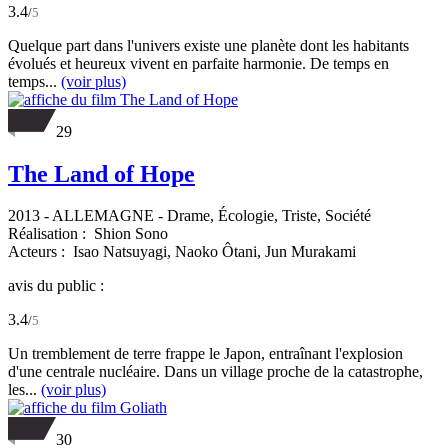
3.4
/
5
Quelque part dans l'univers existe une planète dont les habitants
évolués et heureux vivent en parfaite harmonie. De temps en
temps...
(voir plus)
29
The Land of Hope
2013
-
ALLEMAGNE
- Drame, Écologie, Triste, Société
Réalisation :
Shion Sono
Acteurs :
Isao Natsuyagi,
Naoko Ôtani,
Jun Murakami
avis du public :
3.4
/
5
Un tremblement de terre frappe le Japon, entraînant l'explosion
d'une centrale nucléaire. Dans un village proche de la catastrophe,
les...
(voir plus)
30