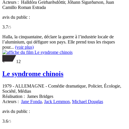
Acteurs :
Halldóra Geirharðsdóttir,
Jóhann Sigurðarson,
Juan
Camillo Roman Estrada
avis du public :
3.7
/
5
Halla, la cinquantaine, déclare la guerre à l’industrie locale de
l’aluminium, qui défigure son pays. Elle prend tous les risques
pour...
(voir plus)
12
Le syndrome chinois
1979
-
ALLEMAGNE
- Comédie dramatique, Policier, Écologie,
Société, Médias
Réalisation :
James Bridges
Acteurs :
Jane Fonda
,
Jack Lemmon
,
Michael Douglas
avis du public :
3.6
/
5