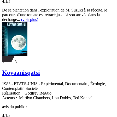
4.1
/
5
De sa plantation dans l'exploitation de M. Suzuki à sa récolte, le
parcours d'une tomate est retracé jusqu'à son arrivée dans la
décharge...
(voir plus)
3
Koyaanisqatsi
1983
-
ETATS-UNIS
- Expérimental, Documentaire, Écologie,
Contemplatif, Société
Réalisation :
Godfrey Reggio
Acteurs :
Marilyn Chambers,
Lou Dobbs,
Ted Koppel
avis du public :
4.1
/
5