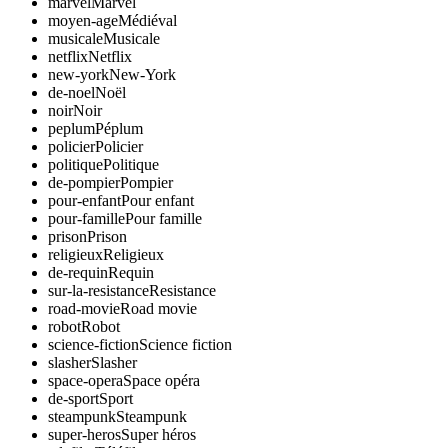
marvel
Marvel
moyen-age
Médiéval
musicale
Musicale
netflix
Netflix
new-york
New-York
de-noel
Noël
noir
Noir
peplum
Péplum
policier
Policier
politique
Politique
de-pompier
Pompier
pour-enfant
Pour enfant
pour-famille
Pour famille
prison
Prison
religieux
Religieux
de-requin
Requin
sur-la-resistance
Resistance
road-movie
Road movie
robot
Robot
science-fiction
Science fiction
slasher
Slasher
space-opera
Space opéra
de-sport
Sport
steampunk
Steampunk
super-heros
Super héros