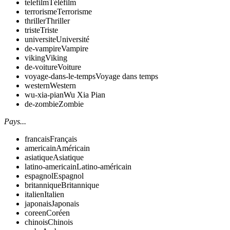
telefilm
Téléfilm
terrorisme
Terrorisme
thriller
Thriller
triste
Triste
universite
Université
de-vampire
Vampire
viking
Viking
de-voiture
Voiture
voyage-dans-le-temps
Voyage dans temps
western
Western
wu-xia-pian
Wu Xia Pian
de-zombie
Zombie
Pays...
francais
Français
americain
Américain
asiatique
Asiatique
latino-americain
Latino-américain
espagnol
Espagnol
britannique
Britannique
italien
Italien
japonais
Japonais
coreen
Coréen
chinois
Chinois