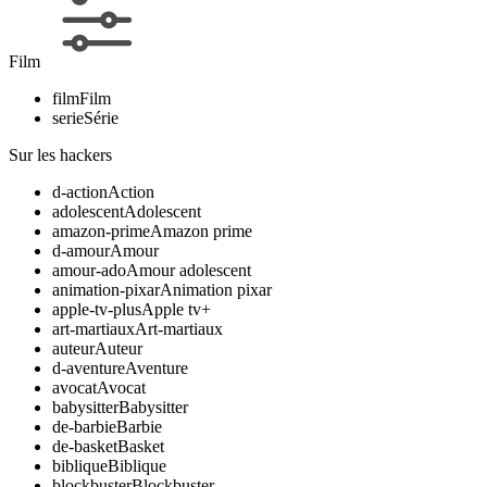
Film
film
Film
serie
Série
Sur les hackers
d-action
Action
adolescent
Adolescent
amazon-prime
Amazon prime
d-amour
Amour
amour-ado
Amour adolescent
animation-pixar
Animation pixar
apple-tv-plus
Apple tv+
art-martiaux
Art-martiaux
auteur
Auteur
d-aventure
Aventure
avocat
Avocat
babysitter
Babysitter
de-barbie
Barbie
de-basket
Basket
biblique
Biblique
blockbuster
Blockbuster