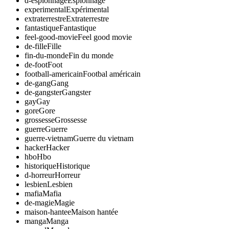
d-espionnage
Espionnage
experimental
Expérimental
extraterrestre
Extraterrestre
fantastique
Fantastique
feel-good-movie
Feel good movie
de-fille
Fille
fin-du-monde
Fin du monde
de-foot
Foot
football-americain
Footbal américain
de-gang
Gang
de-gangster
Gangster
gay
Gay
gore
Gore
grossesse
Grossesse
guerre
Guerre
guerre-vietnam
Guerre du vietnam
hacker
Hacker
hbo
Hbo
historique
Historique
d-horreur
Horreur
lesbien
Lesbien
mafia
Mafia
de-magie
Magie
maison-hantee
Maison hantée
manga
Manga