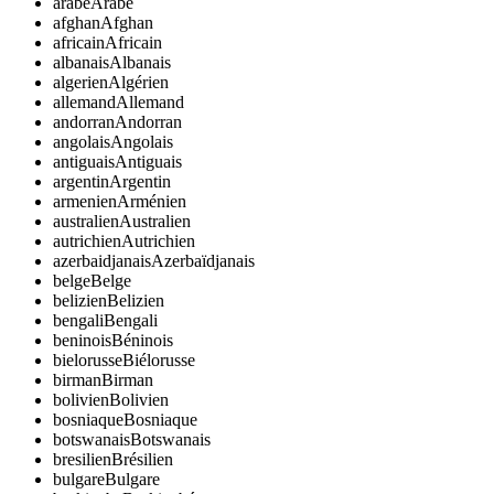
arabe
Arabe
afghan
Afghan
africain
Africain
albanais
Albanais
algerien
Algérien
allemand
Allemand
andorran
Andorran
angolais
Angolais
antiguais
Antiguais
argentin
Argentin
armenien
Arménien
australien
Australien
autrichien
Autrichien
azerbaidjanais
Azerbaïdjanais
belge
Belge
belizien
Belizien
bengali
Bengali
beninois
Béninois
bielorusse
Biélorusse
birman
Birman
bolivien
Bolivien
bosniaque
Bosniaque
botswanais
Botswanais
bresilien
Brésilien
bulgare
Bulgare