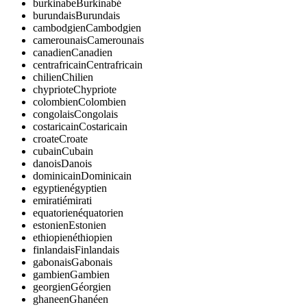
burkinabe
Burkinabé
burundais
Burundais
cambodgien
Cambodgien
camerounais
Camerounais
canadien
Canadien
centrafricain
Centrafricain
chilien
Chilien
chypriote
Chypriote
colombien
Colombien
congolais
Congolais
costaricain
Costaricain
croate
Croate
cubain
Cubain
danois
Danois
dominicain
Dominicain
egyptien
égyptien
emirati
émirati
equatorien
équatorien
estonien
Estonien
ethiopien
éthiopien
finlandais
Finlandais
gabonais
Gabonais
gambien
Gambien
georgien
Géorgien
ghaneen
Ghanéen