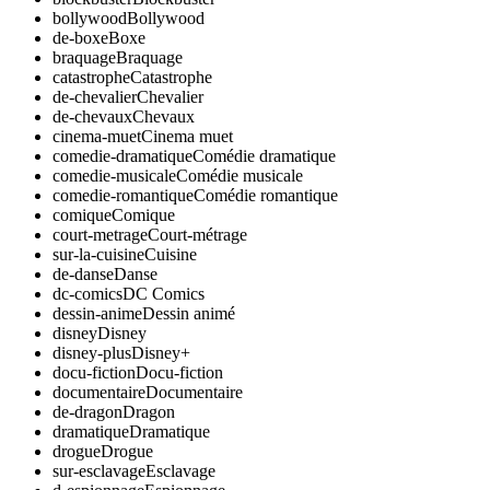
bollywood
Bollywood
de-boxe
Boxe
braquage
Braquage
catastrophe
Catastrophe
de-chevalier
Chevalier
de-chevaux
Chevaux
cinema-muet
Cinema muet
comedie-dramatique
Comédie dramatique
comedie-musicale
Comédie musicale
comedie-romantique
Comédie romantique
comique
Comique
court-metrage
Court-métrage
sur-la-cuisine
Cuisine
de-danse
Danse
dc-comics
DC Comics
dessin-anime
Dessin animé
disney
Disney
disney-plus
Disney+
docu-fiction
Docu-fiction
documentaire
Documentaire
de-dragon
Dragon
dramatique
Dramatique
drogue
Drogue
sur-esclavage
Esclavage