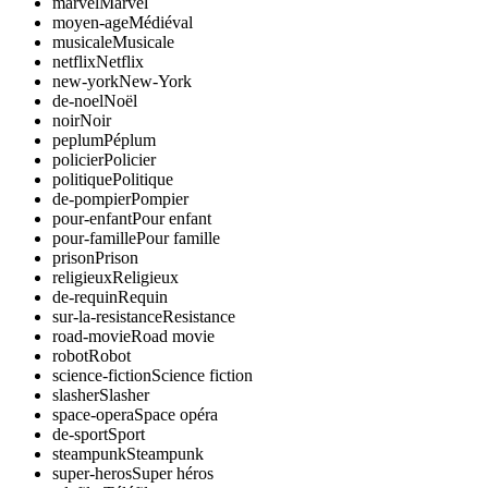
marvel
Marvel
moyen-age
Médiéval
musicale
Musicale
netflix
Netflix
new-york
New-York
de-noel
Noël
noir
Noir
peplum
Péplum
policier
Policier
politique
Politique
de-pompier
Pompier
pour-enfant
Pour enfant
pour-famille
Pour famille
prison
Prison
religieux
Religieux
de-requin
Requin
sur-la-resistance
Resistance
road-movie
Road movie
robot
Robot
science-fiction
Science fiction
slasher
Slasher
space-opera
Space opéra
de-sport
Sport
steampunk
Steampunk
super-heros
Super héros