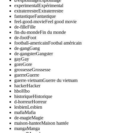
d-espionnage
Espionnage
experimental
Expérimental
extraterrestre
Extraterrestre
fantastique
Fantastique
feel-good-movie
Feel good movie
de-fille
Fille
fin-du-monde
Fin du monde
de-foot
Foot
football-americain
Footbal américain
de-gang
Gang
de-gangster
Gangster
gay
Gay
gore
Gore
grossesse
Grossesse
guerre
Guerre
guerre-vietnam
Guerre du vietnam
hacker
Hacker
hbo
Hbo
historique
Historique
d-horreur
Horreur
lesbien
Lesbien
mafia
Mafia
de-magie
Magie
maison-hantee
Maison hantée
manga
Manga