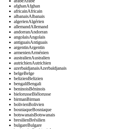
arabe
Arabe
afghan
Afghan
africain
Africain
albanais
Albanais
algerien
Algérien
allemand
Allemand
andorran
Andorran
angolais
Angolais
antiguais
Antiguais
argentin
Argentin
armenien
Arménien
australien
Australien
autrichien
Autrichien
azerbaidjanais
Azerbaïdjanais
belge
Belge
belizien
Belizien
bengali
Bengali
beninois
Béninois
bielorusse
Biélorusse
birman
Birman
bolivien
Bolivien
bosniaque
Bosniaque
botswanais
Botswanais
bresilien
Brésilien
bulgare
Bulgare