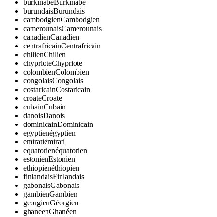
burkinabe
Burkinabé
burundais
Burundais
cambodgien
Cambodgien
camerounais
Camerounais
canadien
Canadien
centrafricain
Centrafricain
chilien
Chilien
chypriote
Chypriote
colombien
Colombien
congolais
Congolais
costaricain
Costaricain
croate
Croate
cubain
Cubain
danois
Danois
dominicain
Dominicain
egyptien
égyptien
emirati
émirati
equatorien
équatorien
estonien
Estonien
ethiopien
éthiopien
finlandais
Finlandais
gabonais
Gabonais
gambien
Gambien
georgien
Géorgien
ghaneen
Ghanéen