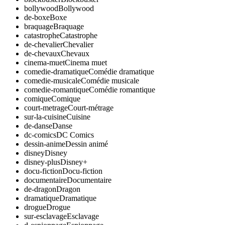
bollywood
Bollywood
de-boxe
Boxe
braquage
Braquage
catastrophe
Catastrophe
de-chevalier
Chevalier
de-chevaux
Chevaux
cinema-muet
Cinema muet
comedie-dramatique
Comédie dramatique
comedie-musicale
Comédie musicale
comedie-romantique
Comédie romantique
comique
Comique
court-metrage
Court-métrage
sur-la-cuisine
Cuisine
de-danse
Danse
dc-comics
DC Comics
dessin-anime
Dessin animé
disney
Disney
disney-plus
Disney+
docu-fiction
Docu-fiction
documentaire
Documentaire
de-dragon
Dragon
dramatique
Dramatique
drogue
Drogue
sur-esclavage
Esclavage