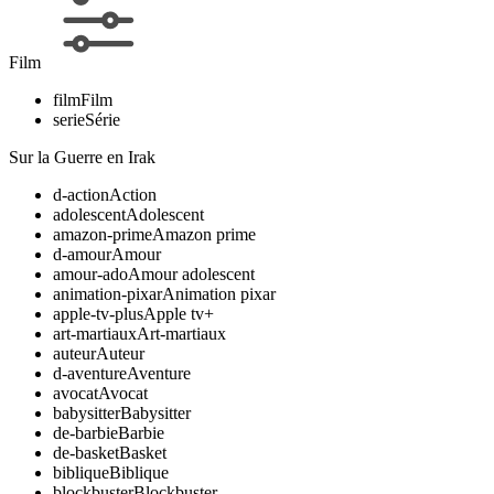
Film
film
Film
serie
Série
Sur la Guerre en Irak
d-action
Action
adolescent
Adolescent
amazon-prime
Amazon prime
d-amour
Amour
amour-ado
Amour adolescent
animation-pixar
Animation pixar
apple-tv-plus
Apple tv+
art-martiaux
Art-martiaux
auteur
Auteur
d-aventure
Aventure
avocat
Avocat
babysitter
Babysitter
de-barbie
Barbie
de-basket
Basket
biblique
Biblique
blockbuster
Blockbuster