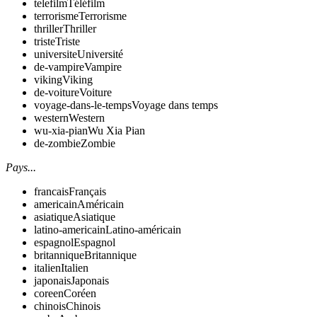
telefilm
Téléfilm
terrorisme
Terrorisme
thriller
Thriller
triste
Triste
universite
Université
de-vampire
Vampire
viking
Viking
de-voiture
Voiture
voyage-dans-le-temps
Voyage dans temps
western
Western
wu-xia-pian
Wu Xia Pian
de-zombie
Zombie
Pays...
francais
Français
americain
Américain
asiatique
Asiatique
latino-americain
Latino-américain
espagnol
Espagnol
britannique
Britannique
italien
Italien
japonais
Japonais
coreen
Coréen
chinois
Chinois