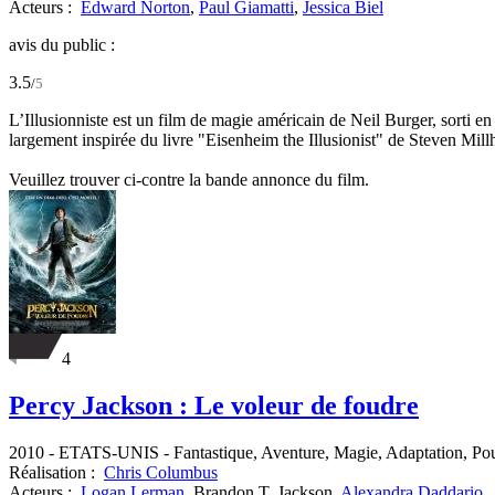
Acteurs :
Edward Norton
,
Paul Giamatti
,
Jessica Biel
avis du public :
3.5
/
5
L’Illusionniste est un film de magie américain de Neil Burger, sorti en
largement inspirée du livre "Eisenheim the Illusionist" de Steven Mill
Veuillez trouver ci-contre la bande annonce du film.
4
Percy Jackson : Le voleur de foudre
2010
-
ETATS-UNIS
- Fantastique, Aventure, Magie, Adaptation, Pou
Réalisation :
Chris Columbus
Acteurs :
Logan Lerman
,
Brandon T. Jackson,
Alexandra Daddario