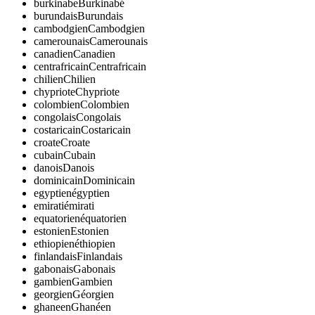
burkinabe
Burkinabé
burundais
Burundais
cambodgien
Cambodgien
camerounais
Camerounais
canadien
Canadien
centrafricain
Centrafricain
chilien
Chilien
chypriote
Chypriote
colombien
Colombien
congolais
Congolais
costaricain
Costaricain
croate
Croate
cubain
Cubain
danois
Danois
dominicain
Dominicain
egyptien
égyptien
emirati
émirati
equatorien
équatorien
estonien
Estonien
ethiopien
éthiopien
finlandais
Finlandais
gabonais
Gabonais
gambien
Gambien
georgien
Géorgien
ghaneen
Ghanéen