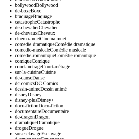
bollywood
Bollywood
de-boxe
Boxe
braquage
Braquage
catastrophe
Catastrophe
de-chevalier
Chevalier
de-chevaux
Chevaux
cinema-muet
Cinema muet
comedie-dramatique
Comédie dramatique
comedie-musicale
Comédie musicale
comedie-romantique
Comédie romantique
comique
Comique
court-metrage
Court-métrage
sur-la-cuisine
Cuisine
de-danse
Danse
dc-comics
DC Comics
dessin-anime
Dessin animé
disney
Disney
disney-plus
Disney+
docu-fiction
Docu-fiction
documentaire
Documentaire
de-dragon
Dragon
dramatique
Dramatique
drogue
Drogue
sur-esclavage
Esclavage