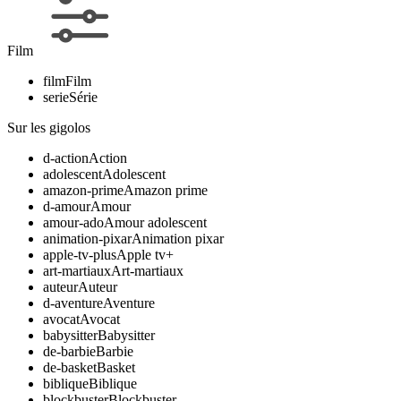
Film
film
Film
serie
Série
Sur les gigolos
d-action
Action
adolescent
Adolescent
amazon-prime
Amazon prime
d-amour
Amour
amour-ado
Amour adolescent
animation-pixar
Animation pixar
apple-tv-plus
Apple tv+
art-martiaux
Art-martiaux
auteur
Auteur
d-aventure
Aventure
avocat
Avocat
babysitter
Babysitter
de-barbie
Barbie
de-basket
Basket
biblique
Biblique
blockbuster
Blockbuster