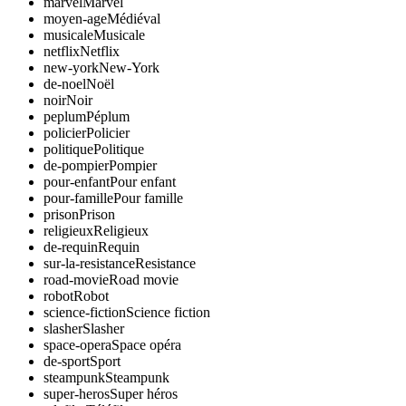
marvel
Marvel
moyen-age
Médiéval
musicale
Musicale
netflix
Netflix
new-york
New-York
de-noel
Noël
noir
Noir
peplum
Péplum
policier
Policier
politique
Politique
de-pompier
Pompier
pour-enfant
Pour enfant
pour-famille
Pour famille
prison
Prison
religieux
Religieux
de-requin
Requin
sur-la-resistance
Resistance
road-movie
Road movie
robot
Robot
science-fiction
Science fiction
slasher
Slasher
space-opera
Space opéra
de-sport
Sport
steampunk
Steampunk
super-heros
Super héros