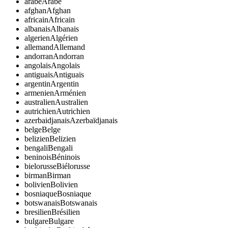
arabe
Arabe
afghan
Afghan
africain
Africain
albanais
Albanais
algerien
Algérien
allemand
Allemand
andorran
Andorran
angolais
Angolais
antiguais
Antiguais
argentin
Argentin
armenien
Arménien
australien
Australien
autrichien
Autrichien
azerbaidjanais
Azerbaïdjanais
belge
Belge
belizien
Belizien
bengali
Bengali
beninois
Béninois
bielorusse
Biélorusse
birman
Birman
bolivien
Bolivien
bosniaque
Bosniaque
botswanais
Botswanais
bresilien
Brésilien
bulgare
Bulgare