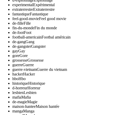
d-espionnage
Espionnage
experimental
Expérimental
extraterrestre
Extraterrestre
fantastique
Fantastique
feel-good-movie
Feel good movie
de-fille
Fille
fin-du-monde
Fin du monde
de-foot
Foot
football-americain
Footbal américain
de-gang
Gang
de-gangster
Gangster
gay
Gay
gore
Gore
grossesse
Grossesse
guerre
Guerre
guerre-vietnam
Guerre du vietnam
hacker
Hacker
hbo
Hbo
historique
Historique
d-horreur
Horreur
lesbien
Lesbien
mafia
Mafia
de-magie
Magie
maison-hantee
Maison hantée
manga
Manga