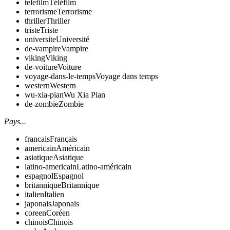
telefilm
Téléfilm
terrorisme
Terrorisme
thriller
Thriller
triste
Triste
universite
Université
de-vampire
Vampire
viking
Viking
de-voiture
Voiture
voyage-dans-le-temps
Voyage dans temps
western
Western
wu-xia-pian
Wu Xia Pian
de-zombie
Zombie
Pays...
francais
Français
americain
Américain
asiatique
Asiatique
latino-americain
Latino-américain
espagnol
Espagnol
britannique
Britannique
italien
Italien
japonais
Japonais
coreen
Coréen
chinois
Chinois