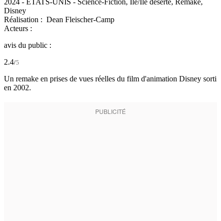
2024
-
ETATS-UNIS
- Science-Fiction, Île/Île déserte, Remake,
Disney
Réalisation :
Dean Fleischer-Camp
Acteurs :
avis du public :
2.4
/
5
Un remake en prises de vues réelles du film d'animation Disney sorti
en 2002.