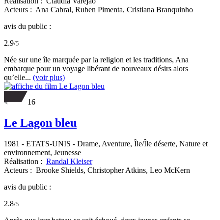
Réalisation :
Cláudia Varejão
Acteurs :
Ana Cabral,
Ruben Pimenta,
Cristiana Branquinho
avis du public :
2.9
/
5
Née sur une île marquée par la religion et les traditions, Ana
embarque pour un voyage libérant de nouveaux désirs alors
qu’elle...
(voir plus)
16
Le Lagon bleu
1981
-
ETATS-UNIS
- Drame, Aventure, Île/Île déserte, Nature et
environnement, Jeunesse
Réalisation :
Randal Kleiser
Acteurs :
Brooke Shields,
Christopher Atkins,
Leo McKern
avis du public :
2.8
/
5