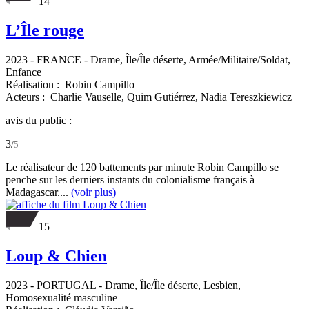
14
L’Île rouge
2023
-
FRANCE
- Drame, Île/Île déserte, Armée/Militaire/Soldat,
Enfance
Réalisation :
Robin Campillo
Acteurs :
Charlie Vauselle,
Quim Gutiérrez,
Nadia Tereszkiewicz
avis du public :
3
/
5
Le réalisateur de 120 battements par minute Robin Campillo se
penche sur les derniers instants du colonialisme français à
Madagascar....
(voir plus)
15
Loup & Chien
2023
-
PORTUGAL
- Drame, Île/Île déserte, Lesbien,
Homosexualité masculine