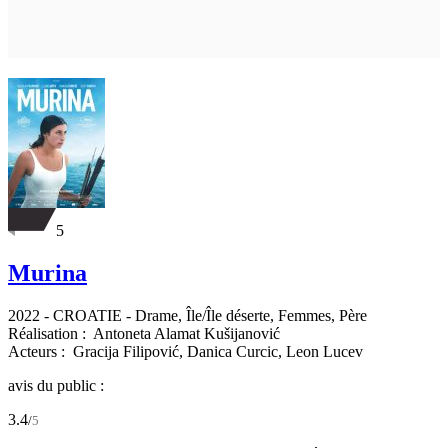
5
Murina
2022
-
CROATIE
- Drame, Île/Île déserte, Femmes, Père
Réalisation :
Antoneta Alamat Kušijanović
Acteurs :
Gracija Filipović,
Danica Curcic,
Leon Lucev
avis du public :
3.4
/
5