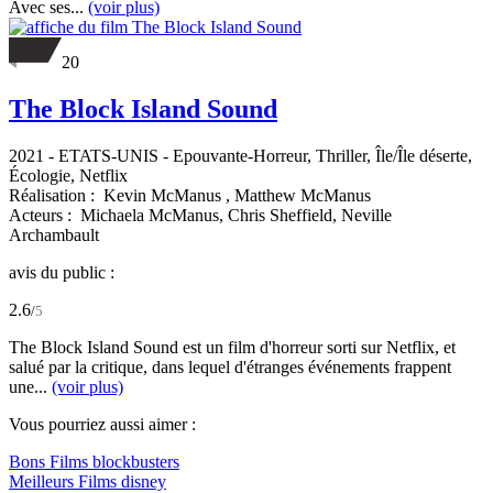
Avec ses...
(voir plus)
20
The Block Island Sound
2021
-
ETATS-UNIS
- Epouvante-Horreur, Thriller, Île/Île déserte,
Écologie, Netflix
Réalisation :
Kevin McManus ,
Matthew McManus
Acteurs :
Michaela McManus,
Chris Sheffield,
Neville
Archambault
avis du public :
2.6
/
5
The Block Island Sound est un film d'horreur sorti sur Netflix, et
salué par la critique, dans lequel d'étranges événements frappent
une...
(voir plus)
Vous pourriez aussi aimer :
Bons Films blockbusters
Meilleurs Films disney