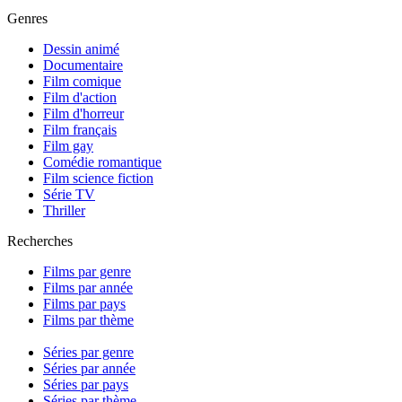
Genres
Dessin animé
Documentaire
Film comique
Film d'action
Film d'horreur
Film français
Film gay
Comédie romantique
Film science fiction
Série TV
Thriller
Recherches
Films par genre
Films par année
Films par pays
Films par thème
Séries par genre
Séries par année
Séries par pays
Séries par thème