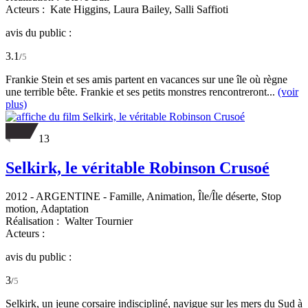
Acteurs :
Kate Higgins,
Laura Bailey,
Salli Saffioti
avis du public :
3.1
/
5
Frankie Stein et ses amis partent en vacances sur une île où règne
une terrible bête. Frankie et ses petits monstres rencontreront...
(voir
plus)
13
Selkirk, le véritable Robinson Crusoé
2012
-
ARGENTINE
- Famille, Animation, Île/Île déserte, Stop
motion, Adaptation
Réalisation :
Walter Tournier
Acteurs :
avis du public :
3
/
5
Selkirk, un jeune corsaire indiscipliné, navigue sur les mers du Sud à