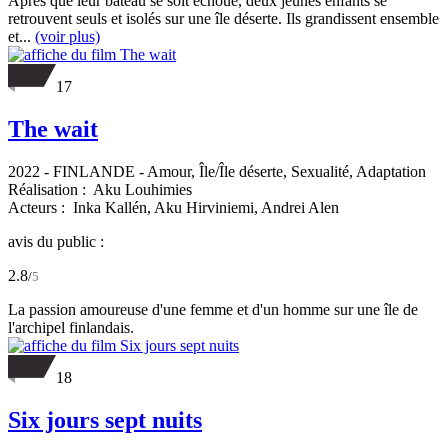
Après que leur bateau se soit échoué, deux jeunes enfants se
retrouvent seuls et isolés sur une île déserte. Ils grandissent ensemble
et...
(voir plus)
17
The wait
2022
-
FINLANDE
- Amour, Île/Île déserte, Sexualité, Adaptation
Réalisation :
Aku Louhimies
Acteurs :
Inka Kallén,
Aku Hirviniemi,
Andrei Alen
avis du public :
2.8
/
5
La passion amoureuse d'une femme et d'un homme sur une île de
l'archipel finlandais.
18
Six jours sept nuits