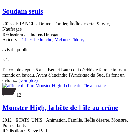
Soudain seuls
2023
-
FRANCE
- Drame, Thriller, Île/Île déserte, Survie,
Naufrages
Réalisation :
Thomas Bidegain
Acteurs :
Gilles Lellouche
,
Mélanie Thierry
avis du public :
3.1
/
5
En couple depuis 5 ans, Ben et Laura ont décidé de faire le tour du
monde en bateau. Avant d'atteindre l'Amérique du Sud, ils font un
détour...
(voir plus)
12
Monster High, la bête de l'île au crâne
2012
-
ETATS-UNIS
- Animation, Famille, Île/Île déserte, Monstre,
Pour enfants
Réalisation :
Steve Ball