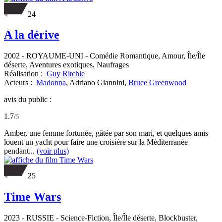
24
A la dérive
2002
-
ROYAUME-UNI
- Comédie Romantique, Amour, Île/Île
déserte, Aventures exotiques, Naufrages
Réalisation :
Guy Ritchie
Acteurs :
Madonna
,
Adriano Giannini,
Bruce Greenwood
avis du public :
1.7
/
5
Amber, une femme fortunée, gâtée par son mari, et quelques amis
louent un yacht pour faire une croisière sur la Méditerranée
pendant...
(voir plus)
25
Time Wars
2023
-
RUSSIE
- Science-Fiction, Île/Île déserte, Blockbuster,