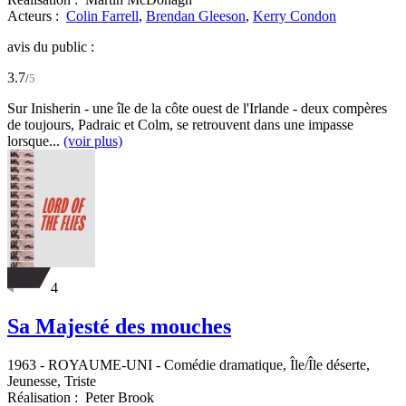
Acteurs :
Colin Farrell
,
Brendan Gleeson
,
Kerry Condon
avis du public :
3.7
/
5
Sur Inisherin - une île de la côte ouest de l'Irlande - deux compères
de toujours, Padraic et Colm, se retrouvent dans une impasse
lorsque...
(voir plus)
4
Sa Majesté des mouches
1963
-
ROYAUME-UNI
- Comédie dramatique, Île/Île déserte,
Jeunesse, Triste
Réalisation :
Peter Brook