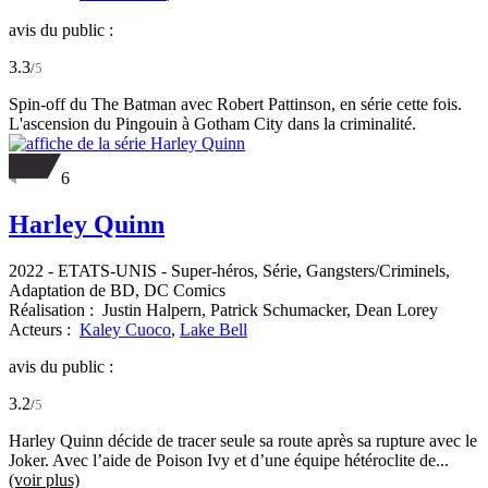
avis du public :
3.3
/
5
Spin-off du The Batman avec Robert Pattinson, en série cette fois.
L'ascension du Pingouin à Gotham City dans la criminalité.
6
Harley Quinn
2022
-
ETATS-UNIS
- Super-héros, Série, Gangsters/Criminels,
Adaptation de BD, DC Comics
Réalisation :
Justin Halpern,
Patrick Schumacker,
Dean Lorey
Acteurs :
Kaley Cuoco
,
Lake Bell
avis du public :
3.2
/
5
Harley Quinn décide de tracer seule sa route après sa rupture avec le
Joker. Avec l’aide de Poison Ivy et d’une équipe hétéroclite de...
(voir plus)