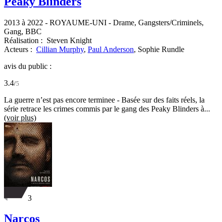
Peaky Blinders
2013 à 2022
-
ROYAUME-UNI
- Drame, Gangsters/Criminels,
Gang, BBC
Réalisation :
Steven Knight
Acteurs :
Cillian Murphy
,
Paul Anderson
,
Sophie Rundle
avis du public :
3.4
/
5
La guerre n’est pas encore terminee - Basée sur des faits réels, la
série retrace les crimes commis par le gang des Peaky Blinders à...
(voir plus)
3
Narcos