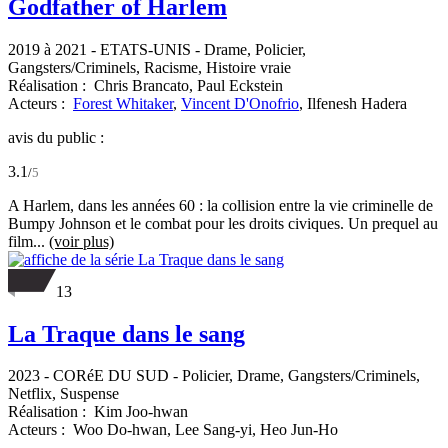
Godfather of Harlem
2019 à 2021
-
ETATS-UNIS
- Drame, Policier,
Gangsters/Criminels, Racisme, Histoire vraie
Réalisation :
Chris Brancato,
Paul Eckstein
Acteurs :
Forest Whitaker
,
Vincent D'Onofrio
,
Ilfenesh Hadera
avis du public :
3.1
/
5
A Harlem, dans les années 60 : la collision entre la vie criminelle de
Bumpy Johnson et le combat pour les droits civiques. Un prequel au
film...
(voir plus)
13
La Traque dans le sang
2023
-
CORéE DU SUD
- Policier, Drame, Gangsters/Criminels,
Netflix, Suspense
Réalisation :
Kim Joo-hwan
Acteurs :
Woo Do-hwan,
Lee Sang-yi,
Heo Jun-Ho