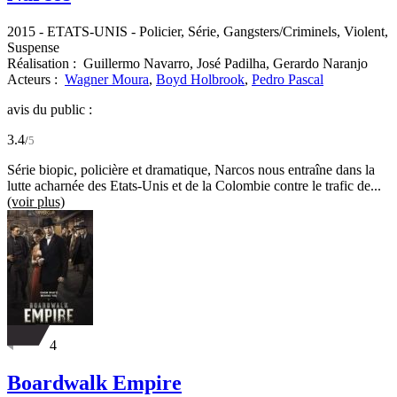
2015
-
ETATS-UNIS
- Policier, Série, Gangsters/Criminels, Violent,
Suspense
Réalisation :
Guillermo Navarro,
José Padilha,
Gerardo Naranjo
Acteurs :
Wagner Moura
,
Boyd Holbrook
,
Pedro Pascal
avis du public :
3.4
/
5
Série biopic, policière et dramatique, Narcos nous entraîne dans la
lutte acharnée des Etats-Unis et de la Colombie contre le trafic de...
(voir plus)
4
Boardwalk Empire