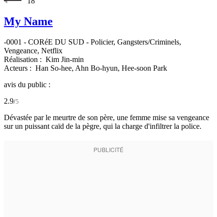
18
My Name
-0001
-
CORéE DU SUD
- Policier, Gangsters/Criminels,
Vengeance, Netflix
Réalisation :
Kim Jin-min
Acteurs :
Han So-hee,
Ahn Bo-hyun,
Hee-soon Park
avis du public :
2.9
/
5
Dévastée par le meurtre de son père, une femme mise sa vengeance
sur un puissant caïd de la pègre, qui la charge d'infiltrer la police.