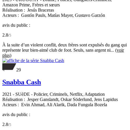
Amazon Prime, Frères et sœurs
Réalisation :
Jesús Braceras
Acteurs :
Gastón Pauls,
Matías Mayer,
Gustavo Garzón
avis du public :
2.8
/
5
À la suite d’un violent conflit, deux frères sont expulsés du gang qui
représente leur bien-aimé club de foot. Seuls, sans argent ni...
(voir
plus)
29
Snabba Cash
2021
-
SUèDE
- Policier, Criminels, Netflix, Adaptation
Réalisation :
Jesper Ganslandt,
Oskar Söderlund,
Jens Lapidus
Acteurs :
Evin Ahmad,
Ali Alarik,
Dada Fungula Bozela
avis du public :
2.8
/
5