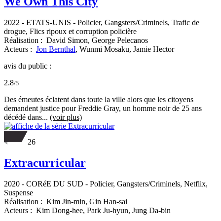
We Own This City
2022
-
ETATS-UNIS
- Policier, Gangsters/Criminels, Trafic de
drogue, Flics ripoux et corruption policière
Réalisation :
David Simon,
George Pelecanos
Acteurs :
Jon Bernthal
,
Wunmi Mosaku,
Jamie Hector
avis du public :
2.8
/
5
Des émeutes éclatent dans toute la ville alors que les citoyens
demandent justice pour Freddie Gray, un homme noir de 25 ans
décédé dans...
(voir plus)
26
Extracurricular
2020
-
CORéE DU SUD
- Policier, Gangsters/Criminels, Netflix,
Suspense
Réalisation :
Kim Jin-min,
Gin Han-sai
Acteurs :
Kim Dong-hee,
Park Ju-hyun,
Jung Da-bin