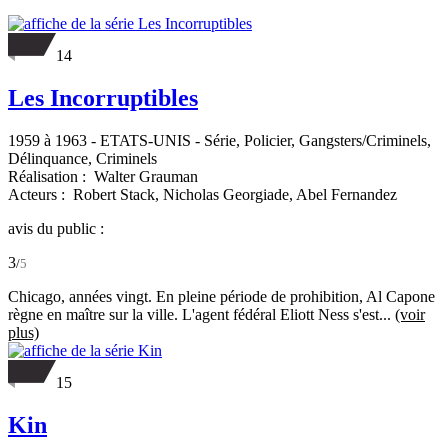
14
Les Incorruptibles
1959 à 1963
-
ETATS-UNIS
- Série, Policier, Gangsters/Criminels,
Délinquance, Criminels
Réalisation :
Walter Grauman
Acteurs :
Robert Stack,
Nicholas Georgiade,
Abel Fernandez
avis du public :
3
/
5
Chicago, années vingt. En pleine période de prohibition, Al Capone
règne en maître sur la ville. L'agent fédéral Eliott Ness s'est...
(voir
plus)
15
Kin