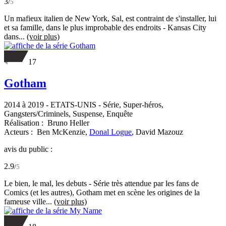
3
/
5
Un mafieux italien de New York, Sal, est contraint de s'installer, lui
et sa famille, dans le plus improbable des endroits - Kansas City
dans...
(voir plus)
17
Gotham
2014 à 2019
-
ETATS-UNIS
- Série, Super-héros,
Gangsters/Criminels, Suspense, Enquête
Réalisation :
Bruno Heller
Acteurs :
Ben McKenzie,
Donal Logue
,
David Mazouz
avis du public :
2.9
/
5
Le bien, le mal, les debuts - Série très attendue par les fans de
Comics (et les autres), Gotham met en scène les origines de la
fameuse ville...
(voir plus)