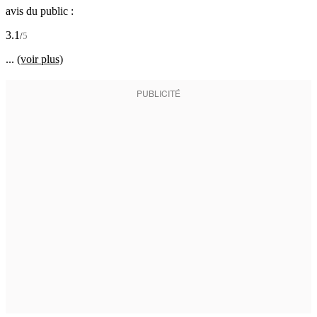
avis du public :
3.1
/
5
...
(voir plus)