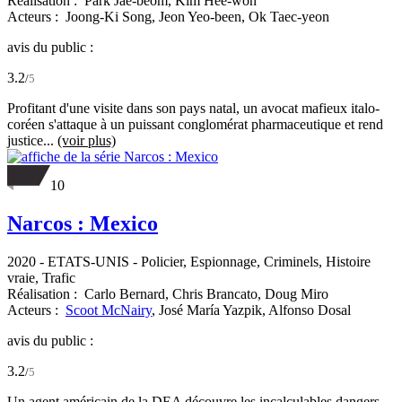
Réalisation :
Park Jae-beom,
Kim Hee-won
Acteurs :
Joong-Ki Song,
Jeon Yeo-been,
Ok Taec-yeon
avis du public :
3.2
/
5
Profitant d'une visite dans son pays natal, un avocat mafieux italo-
coréen s'attaque à un puissant conglomérat pharmaceutique et rend
justice...
(voir plus)
10
Narcos : Mexico
2020
-
ETATS-UNIS
- Policier, Espionnage, Criminels, Histoire
vraie, Trafic
Réalisation :
Carlo Bernard,
Chris Brancato,
Doug Miro
Acteurs :
Scoot McNairy
,
José María Yazpik,
Alfonso Dosal
avis du public :
3.2
/
5
Un agent américain de la DEA découvre les incalculables dangers