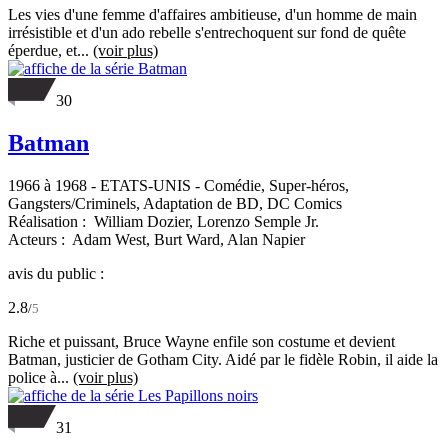
Les vies d'une femme d'affaires ambitieuse, d'un homme de main
irrésistible et d'un ado rebelle s'entrechoquent sur fond de quête
éperdue, et...
(voir plus)
30
Batman
1966 à 1968
-
ETATS-UNIS
- Comédie, Super-héros,
Gangsters/Criminels, Adaptation de BD, DC Comics
Réalisation :
William Dozier,
Lorenzo Semple Jr.
Acteurs :
Adam West,
Burt Ward,
Alan Napier
avis du public :
2.8
/
5
Riche et puissant, Bruce Wayne enfile son costume et devient
Batman, justicier de Gotham City. Aidé par le fidèle Robin, il aide la
police à...
(voir plus)
31