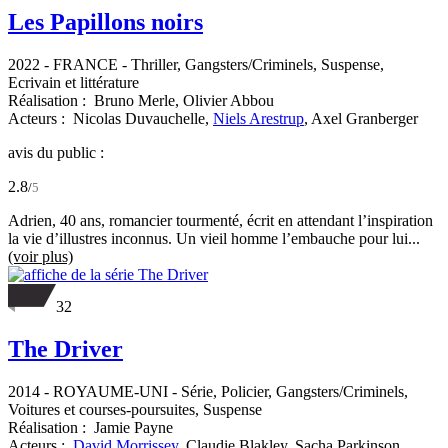
Les Papillons noirs
2022
-
FRANCE
- Thriller, Gangsters/Criminels, Suspense,
Ecrivain et littérature
Réalisation :
Bruno Merle,
Olivier Abbou
Acteurs :
Nicolas Duvauchelle,
Niels Arestrup
,
Axel Granberger
avis du public :
2.8
/
5
Adrien, 40 ans, romancier tourmenté, écrit en attendant l’inspiration
la vie d’illustres inconnus. Un vieil homme l’embauche pour lui...
(voir plus)
32
The Driver
2014
-
ROYAUME-UNI
- Série, Policier, Gangsters/Criminels,
Voitures et courses-poursuites, Suspense
Réalisation :
Jamie Payne
Acteurs :
David Morrissey
,
Claudie Blakley,
Sacha Parkinson