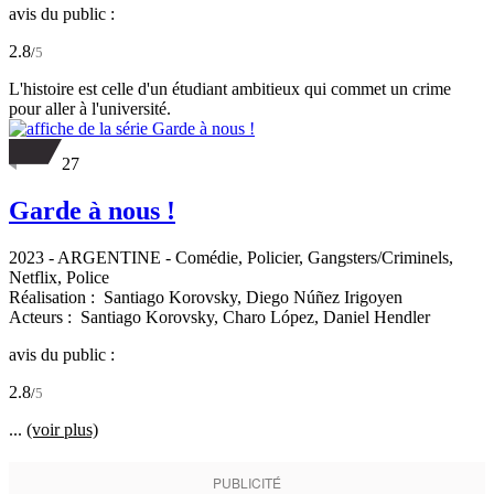
avis du public :
2.8
/
5
L'histoire est celle d'un étudiant ambitieux qui commet un crime
pour aller à l'université.
27
Garde à nous !
2023
-
ARGENTINE
- Comédie, Policier, Gangsters/Criminels,
Netflix, Police
Réalisation :
Santiago Korovsky,
Diego Núñez Irigoyen
Acteurs :
Santiago Korovsky,
Charo López,
Daniel Hendler
avis du public :
2.8
/
5
...
(voir plus)