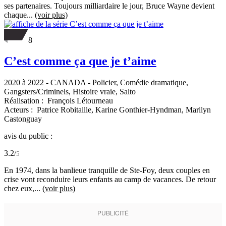
ses partenaires. Toujours milliardaire le jour, Bruce Wayne devient
chaque...
(voir plus)
8
C’est comme ça que je t’aime
2020 à 2022
-
CANADA
- Policier, Comédie dramatique,
Gangsters/Criminels, Histoire vraie, Salto
Réalisation :
François Létourneau
Acteurs :
Patrice Robitaille,
Karine Gonthier-Hyndman,
Marilyn
Castonguay
avis du public :
3.2
/
5
En 1974, dans la banlieue tranquille de Ste-Foy, deux couples en
crise vont reconduire leurs enfants au camp de vacances. De retour
chez eux,...
(voir plus)