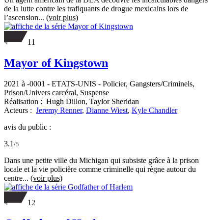
de la lutte contre les trafiquants de drogue mexicains lors de
l’ascension...
(voir plus)
11
Mayor of Kingstown
2021 à -0001
-
ETATS-UNIS
- Policier, Gangsters/Criminels,
Prison/Univers carcéral, Suspense
Réalisation :
Hugh Dillon,
Taylor Sheridan
Acteurs :
Jeremy Renner
,
Dianne Wiest
,
Kyle Chandler
avis du public :
3.1
/
5
Dans une petite ville du Michigan qui subsiste grâce à la prison
locale et la vie policière comme criminelle qui règne autour du
centre...
(voir plus)
12