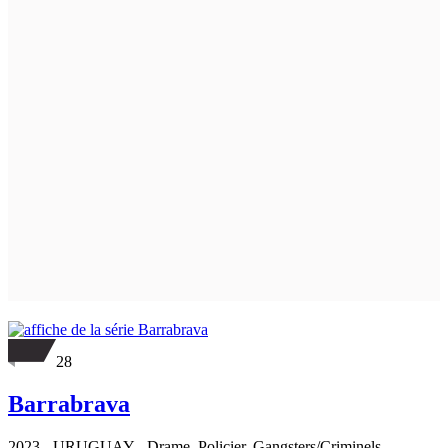
28
Barrabrava
2023
-
URUGUAY
- Drame, Policier, Gangsters/Criminels,