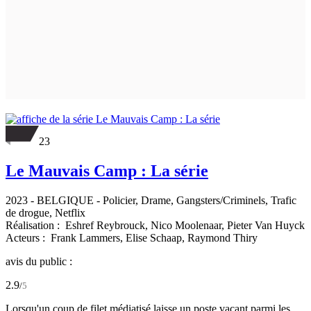
23
Le Mauvais Camp : La série
2023
-
BELGIQUE
- Policier, Drame, Gangsters/Criminels, Trafic
de drogue, Netflix
Réalisation :
Eshref Reybrouck,
Nico Moolenaar,
Pieter Van Huyck
Acteurs :
Frank Lammers,
Elise Schaap,
Raymond Thiry
avis du public :
2.9
/
5
Lorsqu'un coup de filet médiatisé laisse un poste vacant parmi les