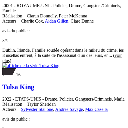
-0001
-
ROYAUME-UNI
- Policier, Drame, Gangsters/Criminels,
Famille
Réalisation :
Ciaran Donnelly,
Peter McKenna
Acteurs :
Charlie Cox,
Aidan Gillen
,
Clare Dunne
avis du public :
3
/
5
Dublin, Irlande. Famille soudée opérant dans le milieu du crime, les
Kinsellas entrent, à la suite de l'assassinat d'un des leurs, en...
(voir
plus)
16
Tulsa King
2022
-
ETATS-UNIS
- Drame, Policier, Gangsters/Criminels, Mafia
Réalisation :
Taylor Sheridan
Acteurs :
Sylvester Stallone
,
Andrea Savage
,
Max Casella
avis du public :