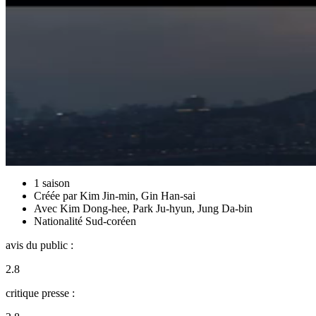
1 saison
Créée par
Kim Jin-min
,
Gin Han-sai
Avec
Kim Dong-hee
,
Park Ju-hyun
,
Jung Da-bin
Nationalité
Sud-coréen
avis du public :
2.8
critique presse :