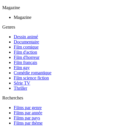
Magazine
Magazine
Genres
Dessin animé
Documentaire
Film comique
Film d'action
Film d'horreur
Film français
Film gay
Comédie romantique
Film science fiction
Série TV
Thriller
Recherches
Films par genre
Films par année
Films par pays
Films par thème