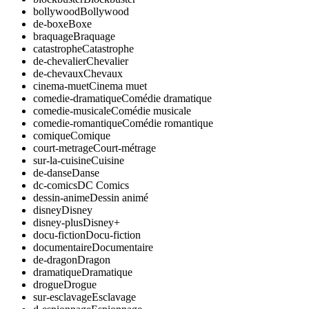
bollywood
Bollywood
de-boxe
Boxe
braquage
Braquage
catastrophe
Catastrophe
de-chevalier
Chevalier
de-chevaux
Chevaux
cinema-muet
Cinema muet
comedie-dramatique
Comédie dramatique
comedie-musicale
Comédie musicale
comedie-romantique
Comédie romantique
comique
Comique
court-metrage
Court-métrage
sur-la-cuisine
Cuisine
de-danse
Danse
dc-comics
DC Comics
dessin-anime
Dessin animé
disney
Disney
disney-plus
Disney+
docu-fiction
Docu-fiction
documentaire
Documentaire
de-dragon
Dragon
dramatique
Dramatique
drogue
Drogue
sur-esclavage
Esclavage