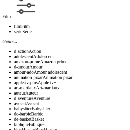
Film
film
Film
serie
Série
Genre...
d-action
Action
adolescent
Adolescent
amazon-prime
Amazon prime
d-amour
Amour
amour-ado
Amour adolescent
animation-pixar
Animation pixar
apple-tv-plus
Apple tv+
art-martiaux
Art-martiaux
auteur
Auteur
d-aventure
Aventure
avocat
Avocat
babysitter
Babysitter
de-barbie
Barbie
de-basket
Basket
biblique
Biblique
blockbuster
Blockbuster