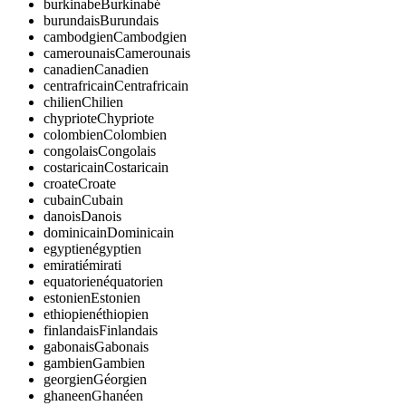
burkinabe
Burkinabé
burundais
Burundais
cambodgien
Cambodgien
camerounais
Camerounais
canadien
Canadien
centrafricain
Centrafricain
chilien
Chilien
chypriote
Chypriote
colombien
Colombien
congolais
Congolais
costaricain
Costaricain
croate
Croate
cubain
Cubain
danois
Danois
dominicain
Dominicain
egyptien
égyptien
emirati
émirati
equatorien
équatorien
estonien
Estonien
ethiopien
éthiopien
finlandais
Finlandais
gabonais
Gabonais
gambien
Gambien
georgien
Géorgien
ghaneen
Ghanéen