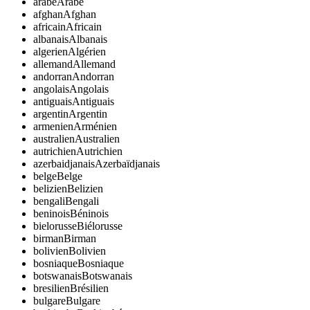
arabe
Arabe
afghan
Afghan
africain
Africain
albanais
Albanais
algerien
Algérien
allemand
Allemand
andorran
Andorran
angolais
Angolais
antiguais
Antiguais
argentin
Argentin
armenien
Arménien
australien
Australien
autrichien
Autrichien
azerbaidjanais
Azerbaïdjanais
belge
Belge
belizien
Belizien
bengali
Bengali
beninois
Béninois
bielorusse
Biélorusse
birman
Birman
bolivien
Bolivien
bosniaque
Bosniaque
botswanais
Botswanais
bresilien
Brésilien
bulgare
Bulgare