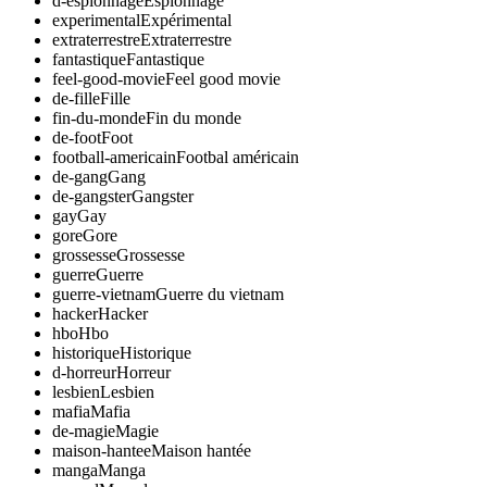
d-espionnage
Espionnage
experimental
Expérimental
extraterrestre
Extraterrestre
fantastique
Fantastique
feel-good-movie
Feel good movie
de-fille
Fille
fin-du-monde
Fin du monde
de-foot
Foot
football-americain
Footbal américain
de-gang
Gang
de-gangster
Gangster
gay
Gay
gore
Gore
grossesse
Grossesse
guerre
Guerre
guerre-vietnam
Guerre du vietnam
hacker
Hacker
hbo
Hbo
historique
Historique
d-horreur
Horreur
lesbien
Lesbien
mafia
Mafia
de-magie
Magie
maison-hantee
Maison hantée
manga
Manga