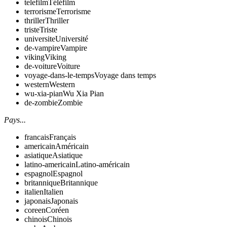
telefilm
Téléfilm
terrorisme
Terrorisme
thriller
Thriller
triste
Triste
universite
Université
de-vampire
Vampire
viking
Viking
de-voiture
Voiture
voyage-dans-le-temps
Voyage dans temps
western
Western
wu-xia-pian
Wu Xia Pian
de-zombie
Zombie
Pays...
francais
Français
americain
Américain
asiatique
Asiatique
latino-americain
Latino-américain
espagnol
Espagnol
britannique
Britannique
italien
Italien
japonais
Japonais
coreen
Coréen
chinois
Chinois