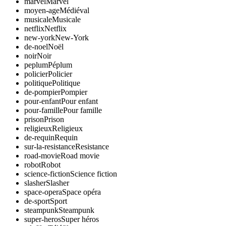
marvel
Marvel
moyen-age
Médiéval
musicale
Musicale
netflix
Netflix
new-york
New-York
de-noel
Noël
noir
Noir
peplum
Péplum
policier
Policier
politique
Politique
de-pompier
Pompier
pour-enfant
Pour enfant
pour-famille
Pour famille
prison
Prison
religieux
Religieux
de-requin
Requin
sur-la-resistance
Resistance
road-movie
Road movie
robot
Robot
science-fiction
Science fiction
slasher
Slasher
space-opera
Space opéra
de-sport
Sport
steampunk
Steampunk
super-heros
Super héros