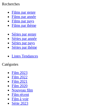
Recherches
Films par genre
Films par année
Films par pays
Films par thème
Séries par genre
Séries par année
Séries par pays
Séries par thème
Listes Tendances
Catégories
Film 2023
Film 2022
Film 2021
Film 2020
Nouveau film
Film récent
Film à voir
Série 2023