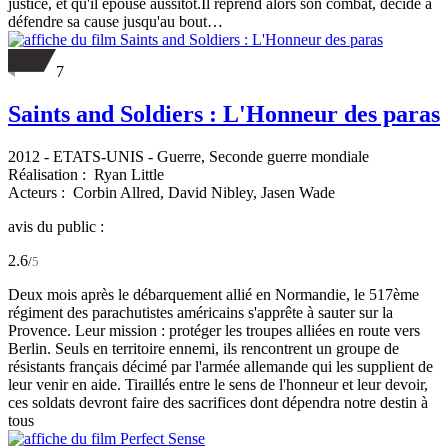
justice, et qu'il épouse aussitôt.Il reprend alors son combat, décidé à
défendre sa cause jusqu'au bout…
7
Saints and Soldiers : L'Honneur des paras
2012
-
ETATS-UNIS
- Guerre, Seconde guerre mondiale
Réalisation :
Ryan Little
Acteurs :
Corbin Allred,
David Nibley,
Jasen Wade
avis du public :
2.6
/
5
Deux mois après le débarquement allié en Normandie, le 517ème
régiment des parachutistes américains s'apprête à sauter sur la
Provence. Leur mission : protéger les troupes alliées en route vers
Berlin. Seuls en territoire ennemi, ils rencontrent un groupe de
résistants français décimé par l'armée allemande qui les supplient de
leur venir en aide. Tiraillés entre le sens de l'honneur et leur devoir,
ces soldats devront faire des sacrifices dont dépendra notre destin à
tous