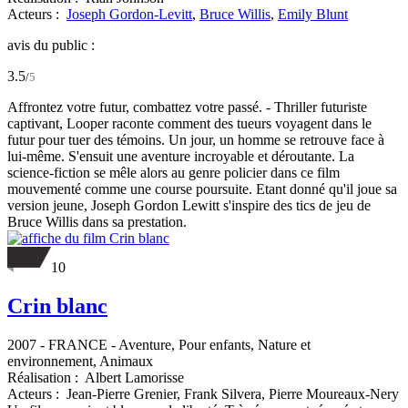
Acteurs :
Joseph Gordon-Levitt
,
Bruce Willis
,
Emily Blunt
avis du public :
3.5
/
5
Affrontez votre futur, combattez votre passé. - Thriller futuriste
captivant, Looper raconte comment des tueurs voyagent dans le
futur pour tuer des témoins. Un jour, un homme se retrouve face à
lui-même. S'ensuit une aventure incroyable et déroutante. La
science-fiction se mêle alors au genre policier dans ce film
mouvementé comme une course poursuite. Etant donné qu'il joue sa
version jeune, Joseph Gordon Lewitt s'inspire des tics de jeu de
Bruce Willis dans sa prestation.
10
Crin blanc
2007
-
FRANCE
- Aventure, Pour enfants, Nature et
environnement, Animaux
Réalisation :
Albert Lamorisse
Acteurs :
Jean-Pierre Grenier,
Frank Silvera,
Pierre Moureaux-Nery