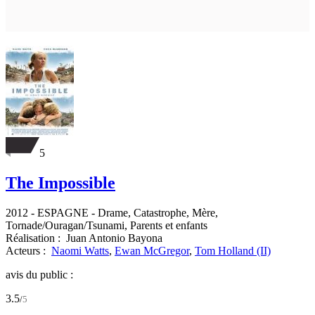
5
The Impossible
2012
-
ESPAGNE
- Drame, Catastrophe, Mère,
Tornade/Ouragan/Tsunami, Parents et enfants
Réalisation :
Juan Antonio Bayona
Acteurs :
Naomi Watts
,
Ewan McGregor
,
Tom Holland (II)
avis du public :
3.5
/
5