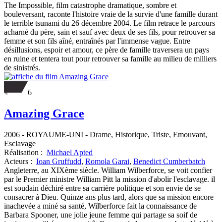
The Impossible, film catastrophe dramatique, sombre et
bouleversant, raconte l'histoire vraie de la survie d'une famille durant
le terrible tsunami du 26 décembre 2004. Le film retrace le parcours
acharné du père, sain et sauf avec deux de ses fils, pour retrouver sa
femme et son fils aîné, entraînés par l'immense vague. Entre
désillusions, espoir et amour, ce père de famille traversera un pays
en ruine et tentera tout pour retrouver sa famille au milieu de milliers
de sinistrés.
6
Amazing Grace
2006
-
ROYAUME-UNI
- Drame, Historique, Triste, Emouvant,
Esclavage
Réalisation :
Michael Apted
Acteurs :
Ioan Gruffudd
,
Romola Garai
,
Benedict Cumberbatch
Angleterre, au XIXème siècle. William Wilberforce, se voit confier
par le Premier ministre William Pitt la mission d'abolir l'esclavage. il
est soudain déchiré entre sa carrière politique et son envie de se
consacrer à Dieu. Quinze ans plus tard, alors que sa mission encore
inachevée a miné sa santé, Wilberforce fait la connaissance de
Barbara Spooner, une jolie jeune femme qui partage sa soif de