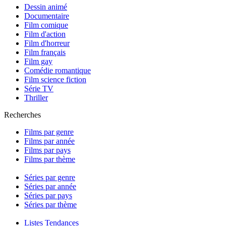
Dessin animé
Documentaire
Film comique
Film d'action
Film d'horreur
Film français
Film gay
Comédie romantique
Film science fiction
Série TV
Thriller
Recherches
Films par genre
Films par année
Films par pays
Films par thème
Séries par genre
Séries par année
Séries par pays
Séries par thème
Listes Tendances