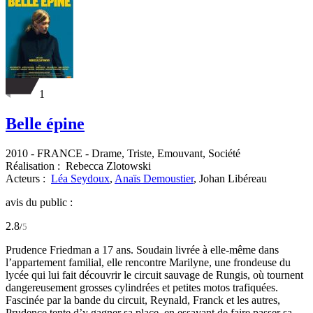
1
Belle épine
2010
-
FRANCE
- Drame, Triste, Emouvant, Société
Réalisation :
Rebecca Zlotowski
Acteurs :
Léa Seydoux
,
Anaïs Demoustier
,
Johan Libéreau
avis du public :
2.8
/
5
Prudence Friedman a 17 ans. Soudain livrée à elle-même dans
l’appartement familial, elle rencontre Marilyne, une frondeuse du
lycée qui lui fait découvrir le circuit sauvage de Rungis, où tournent
dangereusement grosses cylindrées et petites motos trafiquées.
Fascinée par la bande du circuit, Reynald, Franck et les autres,
Prudence tente d’y gagner sa place, en essayant de faire passer sa