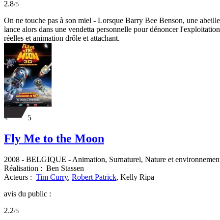
2.8
/
5
On ne touche pas à son miel - Lorsque Barry Bee Benson, une abeille di
lance alors dans une vendetta personnelle pour dénoncer l'exploitation
réelles et animation drôle et attachant.
5
Fly Me to the Moon
2008
-
BELGIQUE
- Animation, Surnaturel, Nature et environnement
Réalisation :
Ben Stassen
Acteurs :
Tim Curry
,
Robert Patrick
,
Kelly Ripa
avis du public :
2.2
/
5