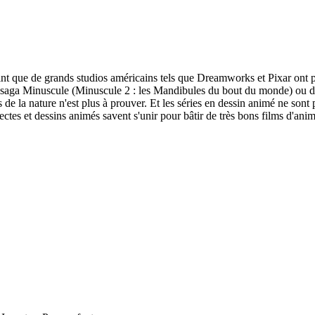
 point que de grands studios américains tels que Dreamworks et Pixar on
la saga Minuscule (Minuscule 2 : les Mandibules du bout du monde) ou d
e la nature n'est plus à prouver. Et les séries en dessin animé ne sont pa
ctes et dessins animés savent s'unir pour bâtir de très bons films d'anima