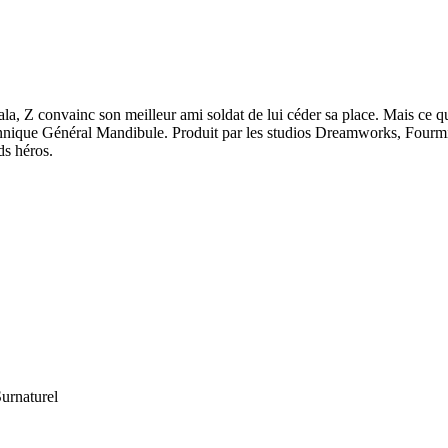
ala, Z convainc son meilleur ami soldat de lui céder sa place. Mais ce q
yrannique Général Mandibule. Produit par les studios Dreamworks, Fourmi
ds héros.
urnaturel