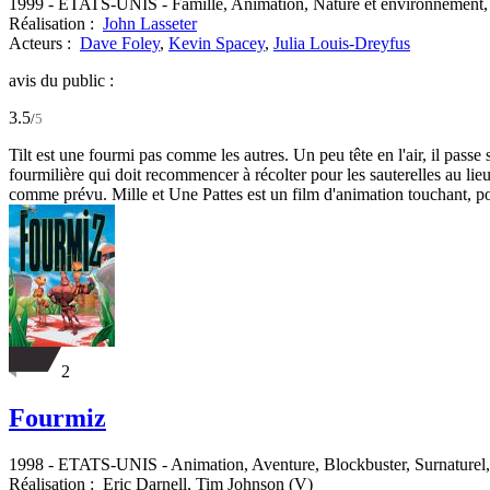
1999
-
ETATS-UNIS
- Famille, Animation, Nature et environnement, 
Réalisation :
John Lasseter
Acteurs :
Dave Foley
,
Kevin Spacey
,
Julia Louis-Dreyfus
avis du public :
3.5
/
5
Tilt est une fourmi pas comme les autres. Un peu tête en l'air, il passe 
fourmilière qui doit recommencer à récolter pour les sauterelles au lieu
comme prévu. Mille et Une Pattes est un film d'animation touchant, po
2
Fourmiz
1998
-
ETATS-UNIS
- Animation, Aventure, Blockbuster, Surnaturel
Réalisation :
Eric Darnell,
Tim Johnson (V)