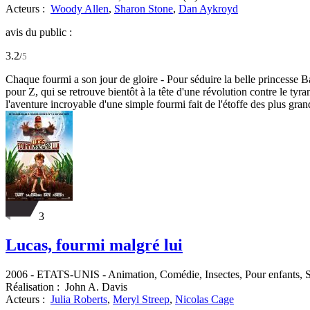
Acteurs :
Woody Allen
,
Sharon Stone
,
Dan Aykroyd
avis du public :
3.2
/
5
Chaque fourmi a son jour de gloire - Pour séduire la belle princesse B
pour Z, qui se retrouve bientôt à la tête d'une révolution contre le t
l'aventure incroyable d'une simple fourmi fait de l'étoffe des plus gran
3
Lucas, fourmi malgré lui
2006
-
ETATS-UNIS
- Animation, Comédie, Insectes, Pour enfants, S
Réalisation :
John A. Davis
Acteurs :
Julia Roberts
,
Meryl Streep
,
Nicolas Cage