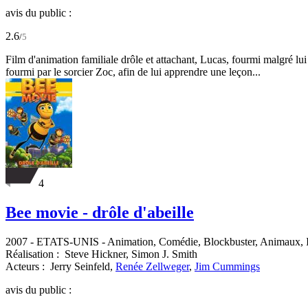
avis du public :
2.6
/
5
Film d'animation familiale drôle et attachant, Lucas, fourmi malgré lui
fourmi par le sorcier Zoc, afin de lui apprendre une leçon...
4
Bee movie - drôle d'abeille
2007
-
ETATS-UNIS
- Animation, Comédie, Blockbuster, Animaux, I
Réalisation :
Steve Hickner,
Simon J. Smith
Acteurs :
Jerry Seinfeld,
Renée Zellweger
,
Jim Cummings
avis du public :