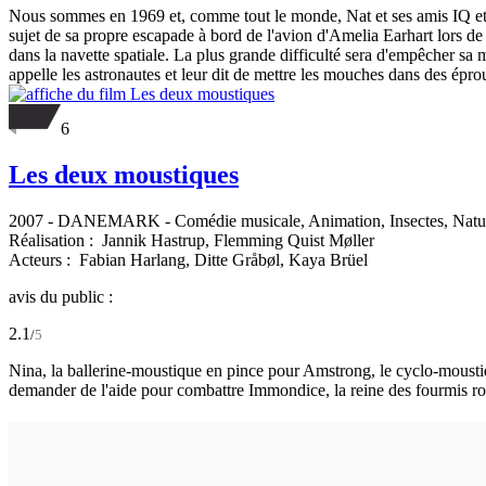
Nous sommes en 1969 et, comme tout le monde, Nat et ses amis IQ et Sc
sujet de sa propre escapade à bord de l'avion d'Amelia Earhart lors de
dans la navette spatiale. La plus grande difficulté sera d'empêcher sa
appelle les astronautes et leur dit de mettre les mouches dans des éprou
6
Les deux moustiques
2007
-
DANEMARK
- Comédie musicale, Animation, Insectes, Nat
Réalisation :
Jannik Hastrup,
Flemming Quist Møller
Acteurs :
Fabian Harlang,
Ditte Gråbøl,
Kaya Brüel
avis du public :
2.1
/
5
Nina, la ballerine-moustique en pince pour Amstrong, le cyclo-mousti
demander de l'aide pour combattre Immondice, la reine des fourmis ro