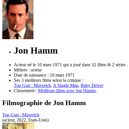
Jon Hamm
Acteur né le 10 mars 1971 qui a joué dans 32 films & 2 séries .
Métiers :
acteur
Date de naissance :
10 mars 1971
Ses 3 meilleurs films selon la critique :
Top Gun : Maverick
,
A Single Man
,
Baby Driver
Classement :
Meilleurs films avec Jon Hamm
Filmographie de
Jon Hamm
Top Gun : Maverick
(acteur, 2022, Etats-Unis)