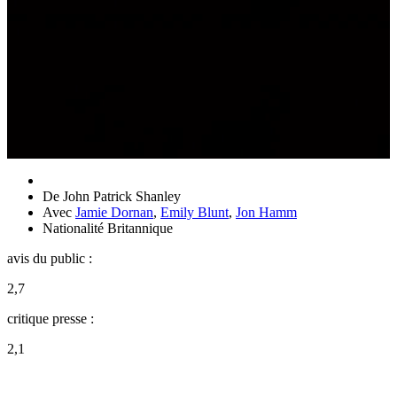
De
John Patrick Shanley
Avec
Jamie Dornan
,
Emily Blunt
,
Jon Hamm
Nationalité
Britannique
avis du public :
2,7
critique presse :
2,1