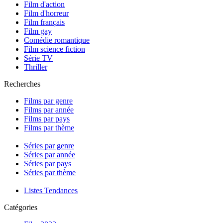
Film d'action
Film d'horreur
Film français
Film gay
Comédie romantique
Film science fiction
Série TV
Thriller
Recherches
Films par genre
Films par année
Films par pays
Films par thème
Séries par genre
Séries par année
Séries par pays
Séries par thème
Listes Tendances
Catégories