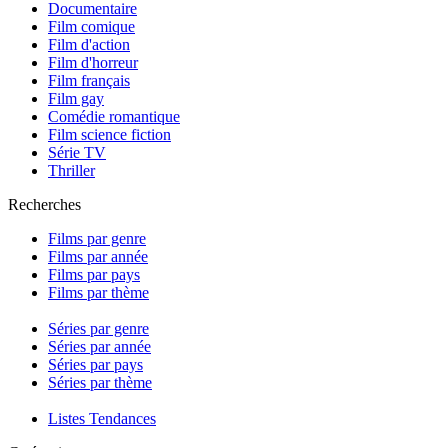
Documentaire
Film comique
Film d'action
Film d'horreur
Film français
Film gay
Comédie romantique
Film science fiction
Série TV
Thriller
Recherches
Films par genre
Films par année
Films par pays
Films par thème
Séries par genre
Séries par année
Séries par pays
Séries par thème
Listes Tendances