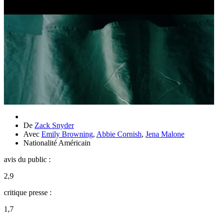
De
Zack Snyder
Avec
Emily Browning
,
Abbie Cornish
,
Jena Malone
Nationalité
Américain
avis du public :
2,9
critique presse :
1,7