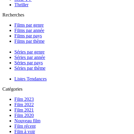
Thriller
Recherches
Films par genre
Films par année
Films par pays
Films par thème
Séries par genre
Séries par année
Séries par pays
Séries par thème
Listes Tendances
Catégories
Film 2023
Film 2022
Film 2021
Film 2020
Nouveau film
Film récent
Film à voir