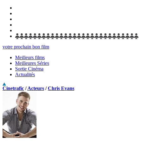
votre prochain bon film
Meilleurs films
Meilleures Séries
Sortie Cinéma
Actualités
Cinetrafic
/
Acteurs
/
Chris Evans