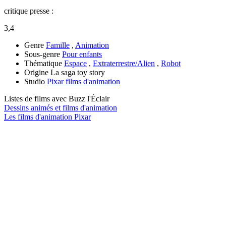
critique presse :
3,4
Genre
Famille
,
Animation
Sous-genre
Pour enfants
Thématique
Espace
,
Extraterrestre/Alien
,
Robot
Origine
La saga toy story
Studio
Pixar films d'animation
Listes de films avec
Buzz l'Éclair
Dessins animés et films d'animation
Les films d'animation Pixar