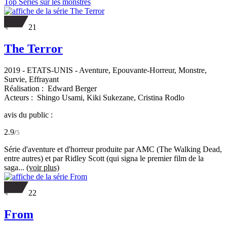
Top Séries sur les monstres
21
The Terror
2019
-
ETATS-UNIS
- Aventure, Epouvante-Horreur, Monstre,
Survie, Effrayant
Réalisation :
Edward Berger
Acteurs :
Shingo Usami,
Kiki Sukezane,
Cristina Rodlo
avis du public :
2.9
/
5
Série d'aventure et d'horreur produite par AMC (The Walking Dead,
entre autres) et par Ridley Scott (qui signa le premier film de la
saga...
(voir plus)
22
From