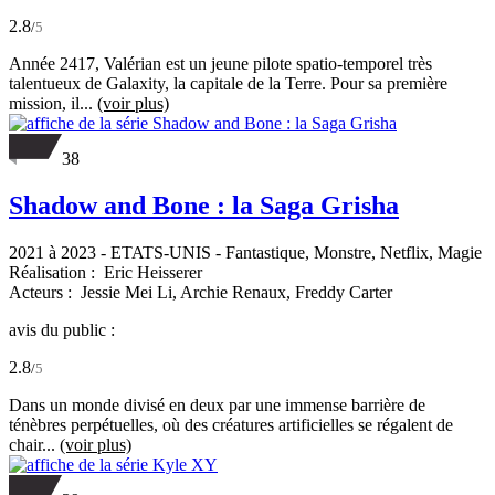
2.8
/
5
Année 2417, Valérian est un jeune pilote spatio-temporel très
talentueux de Galaxity, la capitale de la Terre. Pour sa première
mission, il...
(voir plus)
38
Shadow and Bone : la Saga Grisha
2021 à 2023
-
ETATS-UNIS
- Fantastique, Monstre, Netflix, Magie
Réalisation :
Eric Heisserer
Acteurs :
Jessie Mei Li,
Archie Renaux,
Freddy Carter
avis du public :
2.8
/
5
Dans un monde divisé en deux par une immense barrière de
ténèbres perpétuelles, où des créatures artificielles se régalent de
chair...
(voir plus)