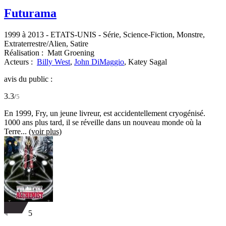
Futurama
1999 à 2013
-
ETATS-UNIS
- Série, Science-Fiction, Monstre,
Extraterrestre/Alien, Satire
Réalisation :
Matt Groening
Acteurs :
Billy West
,
John DiMaggio
,
Katey Sagal
avis du public :
3.3
/
5
En 1999, Fry, un jeune livreur, est accidentellement cryogénisé.
1000 ans plus tard, il se réveille dans un nouveau monde où la
Terre...
(voir plus)
5