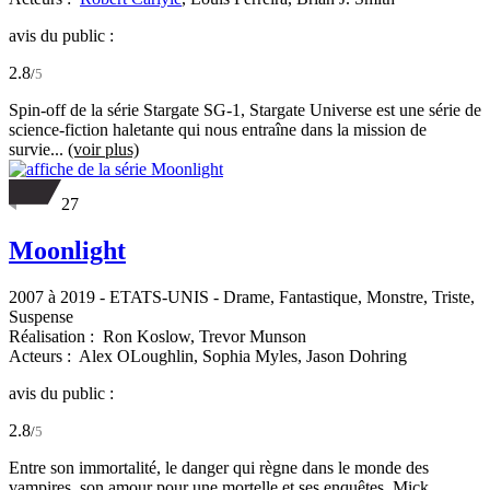
avis du public :
2.8
/
5
Spin-off de la série Stargate SG-1, Stargate Universe est une série de
science-fiction haletante qui nous entraîne dans la mission de
survie...
(voir plus)
27
Moonlight
2007 à 2019
-
ETATS-UNIS
- Drame, Fantastique, Monstre, Triste,
Suspense
Réalisation :
Ron Koslow,
Trevor Munson
Acteurs :
Alex OLoughlin,
Sophia Myles,
Jason Dohring
avis du public :
2.8
/
5
Entre son immortalité, le danger qui règne dans le monde des
vampires, son amour pour une mortelle et ses enquêtes, Mick,