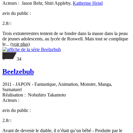
Acteurs :
Jason Behr,
Shiri Appleby,
Katherine Heigl
avis du public :
2.8
/
5
Trois extraterrestres tentent de se fondre dans la masse dans la peau
de jeunes adolescents, au lycée de Roswell. Mais tout se complique
le...
(voir plus)
34
Beelzebub
2011
-
JAPON
- Fantastique, Animation, Monstre, Manga,
Surnaturel
Réalisation :
Nobuhiro Takamoto
Acteurs :
avis du public :
2.8
/
5
Avant de devenir le diable, il n’était qu’un bébé - Produite par le