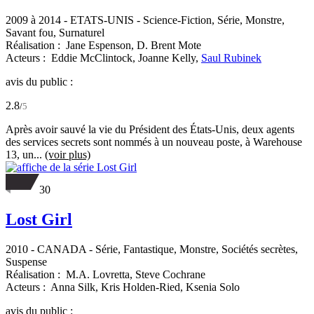
2009 à 2014
-
ETATS-UNIS
- Science-Fiction, Série, Monstre,
Savant fou, Surnaturel
Réalisation :
Jane Espenson,
D. Brent Mote
Acteurs :
Eddie McClintock,
Joanne Kelly,
Saul Rubinek
avis du public :
2.8
/
5
Après avoir sauvé la vie du Président des États-Unis, deux agents
des services secrets sont nommés à un nouveau poste, à Warehouse
13, un...
(voir plus)
30
Lost Girl
2010
-
CANADA
- Série, Fantastique, Monstre, Sociétés secrètes,
Suspense
Réalisation :
M.A. Lovretta,
Steve Cochrane
Acteurs :
Anna Silk,
Kris Holden-Ried,
Ksenia Solo
avis du public :