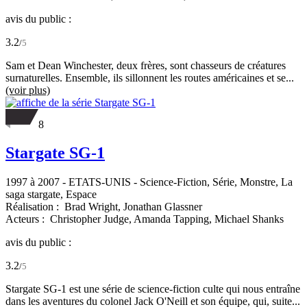
avis du public :
3.2
/
5
Sam et Dean Winchester, deux frères, sont chasseurs de créatures
surnaturelles. Ensemble, ils sillonnent les routes américaines et se...
(voir plus)
8
Stargate SG-1
1997 à 2007
-
ETATS-UNIS
- Science-Fiction, Série, Monstre, La
saga stargate, Espace
Réalisation :
Brad Wright,
Jonathan Glassner
Acteurs :
Christopher Judge,
Amanda Tapping,
Michael Shanks
avis du public :
3.2
/
5
Stargate SG-1 est une série de science-fiction culte qui nous entraîne
dans les aventures du colonel Jack O'Neill et son équipe, qui, suite...