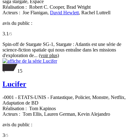
saga stargate, Espace
Réalisation :
Robert C. Cooper,
Brad Wright
Acteurs :
Joe Flanigan,
David Hewlett
,
Rachel Luttrell
avis du public :
3.1
/
5
Spin-off de Stargate SG-1, Stargate : Atlantis est une série de
science-fiction spatiale qui nous entraîne dans les missions
d'exploration de...
(voir plus)
15
Lucifer
-0001
-
ETATS-UNIS
- Fantastique, Policier, Monstre, Netflix,
Adaptation de BD
Réalisation :
Tom Kapinos
Acteurs :
Tom Ellis,
Lauren German,
Kevin Alejandro
avis du public :
3
/
5