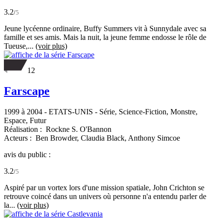
3.2
/
5
Jeune lycéenne ordinaire, Buffy Summers vit à Sunnydale avec sa
famille et ses amis. Mais la nuit, la jeune femme endosse le rôle de
Tueuse,...
(voir plus)
12
Farscape
1999 à 2004
-
ETATS-UNIS
- Série, Science-Fiction, Monstre,
Espace, Futur
Réalisation :
Rockne S. O'Bannon
Acteurs :
Ben Browder,
Claudia Black,
Anthony Simcoe
avis du public :
3.2
/
5
Aspiré par un vortex lors d'une mission spatiale, John Crichton se
retrouve coincé dans un univers où personne n'a entendu parler de
la...
(voir plus)