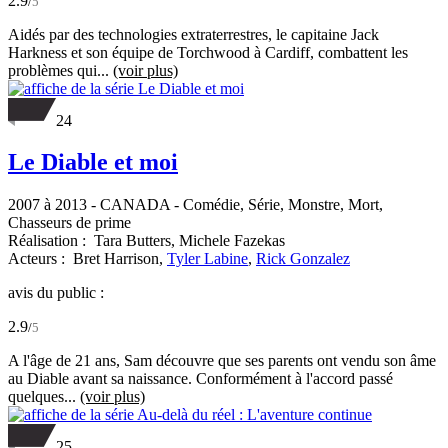
2.9
/
5
Aidés par des technologies extraterrestres, le capitaine Jack
Harkness et son équipe de Torchwood à Cardiff, combattent les
problèmes qui...
(voir plus)
24
Le Diable et moi
2007 à 2013
-
CANADA
- Comédie, Série, Monstre, Mort,
Chasseurs de prime
Réalisation :
Tara Butters,
Michele Fazekas
Acteurs :
Bret Harrison,
Tyler Labine
,
Rick Gonzalez
avis du public :
2.9
/
5
A l'âge de 21 ans, Sam découvre que ses parents ont vendu son âme
au Diable avant sa naissance. Conformément à l'accord passé
quelques...
(voir plus)
25