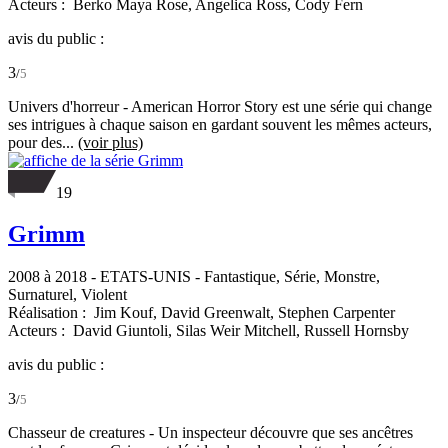
Acteurs :
Berko Maya Rose,
Angelica Ross,
Cody Fern
avis du public :
3
/
5
Univers d'horreur - American Horror Story est une série qui change
ses intrigues à chaque saison en gardant souvent les mêmes acteurs,
pour des...
(voir plus)
19
Grimm
2008 à 2018
-
ETATS-UNIS
- Fantastique, Série, Monstre,
Surnaturel, Violent
Réalisation :
Jim Kouf,
David Greenwalt,
Stephen Carpenter
Acteurs :
David Giuntoli,
Silas Weir Mitchell,
Russell Hornsby
avis du public :
3
/
5
Chasseur de creatures - Un inspecteur découvre que ses ancêtres