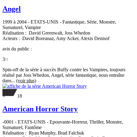
Angel
1999 à 2004
-
ETATS-UNIS
- Fantastique, Série, Monstre,
Surnaturel, Vampire
Réalisation :
David Greenwalt,
Joss Whedon
Acteurs :
David Boreanaz,
Amy Acker,
Alexis Denisof
avis du public :
3
/
5
Spin-off de la série à succès Buffy contre les Vampires, toujours
réalisé par Joss Whedon, Angel, série fantastique, nous entraîne
dans...
(voir plus)
18
American Horror Story
-0001
-
ETATS-UNIS
- Epouvante-Horreur, Thriller, Monstre,
Surnaturel, Fantôme
Réalisation :
Ryan Murphy,
Brad Falchuk