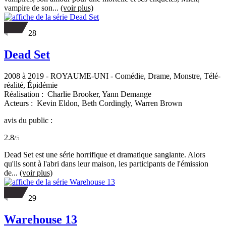
vampire de son...
(voir plus)
28
Dead Set
2008 à 2019
-
ROYAUME-UNI
- Comédie, Drame, Monstre, Télé-
réalité, Épidémie
Réalisation :
Charlie Brooker,
Yann Demange
Acteurs :
Kevin Eldon,
Beth Cordingly,
Warren Brown
avis du public :
2.8
/
5
Dead Set est une série horrifique et dramatique sanglante. Alors
qu'ils sont à l'abri dans leur maison, les participants de l'émission
de...
(voir plus)
29
Warehouse 13