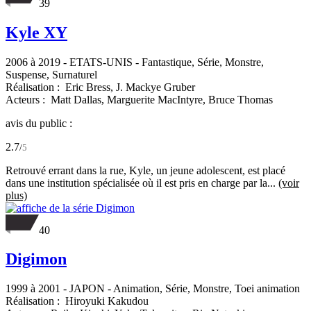
39
Kyle XY
2006 à 2019
-
ETATS-UNIS
- Fantastique, Série, Monstre,
Suspense, Surnaturel
Réalisation :
Eric Bress,
J. Mackye Gruber
Acteurs :
Matt Dallas,
Marguerite MacIntyre,
Bruce Thomas
avis du public :
2.7
/
5
Retrouvé errant dans la rue, Kyle, un jeune adolescent, est placé
dans une institution spécialisée où il est pris en charge par la...
(voir
plus)
40
Digimon
1999 à 2001
-
JAPON
- Animation, Série, Monstre, Toei animation
Réalisation :
Hiroyuki Kakudou