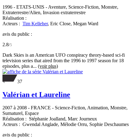
1996
-
ETATS-UNIS
- Aventure, Science-Fiction, Monstre,
Extraterrestre/Alien, Invasion extraterrestre
Réalisation :
Acteurs :
Tim Kelleher
,
Eric Close,
Megan Ward
avis du public :
2.8
/
5
Dark Skies is an American UFO conspiracy theory-based sci-fi
television series that aired from the 1996 to 1997 season for 18
episodes, plus a...
(voir plus)
37
Valérian et Laureline
2007 à 2008
-
FRANCE
- Science-Fiction, Animation, Monstre,
Surnaturel, Espace
Réalisation :
Stéphanie Joalland,
Marc Journeux
Acteurs :
Gwendal Anglade,
Mélodie Orru,
Sophie Deschaumes
avis du public :