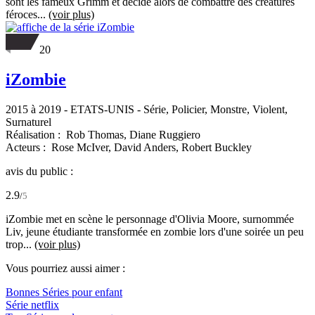
sont les fameux Grimm et décide alors de combattre des créatures
féroces...
(voir plus)
20
iZombie
2015 à 2019
-
ETATS-UNIS
- Série, Policier, Monstre, Violent,
Surnaturel
Réalisation :
Rob Thomas,
Diane Ruggiero
Acteurs :
Rose McIver,
David Anders,
Robert Buckley
avis du public :
2.9
/
5
iZombie met en scène le personnage d'Olivia Moore, surnommée
Liv, jeune étudiante transformée en zombie lors d'une soirée un peu
trop...
(voir plus)
Vous pourriez aussi aimer :
Bonnes Séries pour enfant
Série netflix