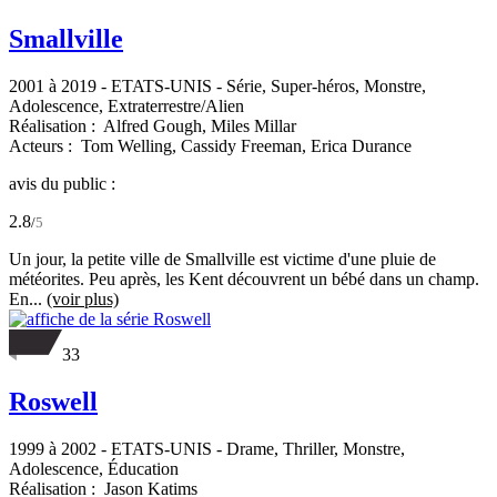
Smallville
2001 à 2019
-
ETATS-UNIS
- Série, Super-héros, Monstre,
Adolescence, Extraterrestre/Alien
Réalisation :
Alfred Gough,
Miles Millar
Acteurs :
Tom Welling,
Cassidy Freeman,
Erica Durance
avis du public :
2.8
/
5
Un jour, la petite ville de Smallville est victime d'une pluie de
météorites. Peu après, les Kent découvrent un bébé dans un champ.
En...
(voir plus)
33
Roswell
1999 à 2002
-
ETATS-UNIS
- Drame, Thriller, Monstre,
Adolescence, Éducation
Réalisation :
Jason Katims