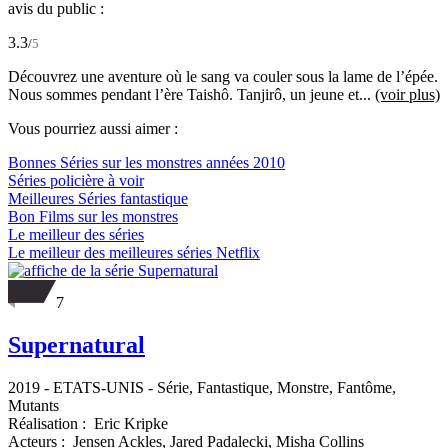
avis du public :
3.3
/
5
Découvrez une aventure où le sang va couler sous la lame de l’épée.
Nous sommes pendant l’ère Taishô. Tanjirô, un jeune et...
(voir plus)
Vous pourriez aussi aimer :
Bonnes Séries sur les monstres années 2010
Séries policière à voir
Meilleures Séries fantastique
Bon Films sur les monstres
Le meilleur des séries
Le meilleur des meilleures séries Netflix
7
Supernatural
2019
-
ETATS-UNIS
- Série, Fantastique, Monstre, Fantôme,
Mutants
Réalisation :
Eric Kripke
Acteurs :
Jensen Ackles,
Jared Padalecki,
Misha Collins