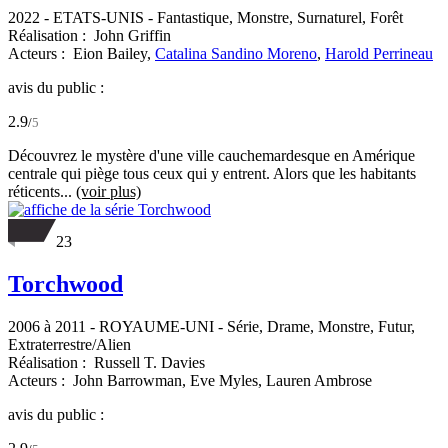
2022
-
ETATS-UNIS
- Fantastique, Monstre, Surnaturel, Forêt
Réalisation :
John Griffin
Acteurs :
Eion Bailey,
Catalina Sandino Moreno
,
Harold Perrineau
avis du public :
2.9
/
5
Découvrez le mystère d'une ville cauchemardesque en Amérique
centrale qui piège tous ceux qui y entrent. Alors que les habitants
réticents...
(voir plus)
23
Torchwood
2006 à 2011
-
ROYAUME-UNI
- Série, Drame, Monstre, Futur,
Extraterrestre/Alien
Réalisation :
Russell T. Davies
Acteurs :
John Barrowman,
Eve Myles,
Lauren Ambrose
avis du public :