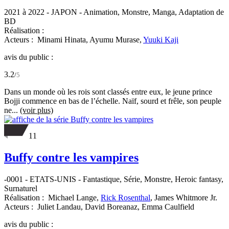
2021 à 2022
-
JAPON
- Animation, Monstre, Manga, Adaptation de
BD
Réalisation :
Acteurs :
Minami Hinata,
Ayumu Murase,
Yuuki Kaji
avis du public :
3.2
/
5
Dans un monde où les rois sont classés entre eux, le jeune prince
Bojji commence en bas de l’échelle. Naïf, sourd et frêle, son peuple
ne...
(voir plus)
11
Buffy contre les vampires
-0001
-
ETATS-UNIS
- Fantastique, Série, Monstre, Heroic fantasy,
Surnaturel
Réalisation :
Michael Lange,
Rick Rosenthal
,
James Whitmore Jr.
Acteurs :
Juliet Landau,
David Boreanaz,
Emma Caulfield
avis du public :