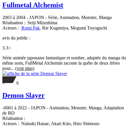
Fullmetal Alchemist
2003 à 2004
-
JAPON
- Série, Animation, Monstre, Manga
Réalisation :
Seiji Mizushima
Acteurs :
Romi Pak
,
Rie Kugimiya,
Megumi Toyoguchi
avis du public :
3.3
/
5
Série animée japonaise fantastique et sombre, adaptée du manga du
même nom, FullMetal Alchemist raconte la quête de deux frères
pour...
(voir plus)
6
Demon Slayer
-0001 à 2022
-
JAPON
- Animation, Monstre, Manga, Adaptation
de BD
Réalisation :
Acteurs :
Natsuki Hanae,
Akari Kito,
Hiro Shimono