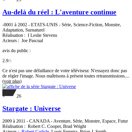
Au-delà du réel : L'aventure continue
-0001 à 2002
-
ETATS-UNIS
- Série, Science-Fiction, Monstre,
Adaptation, Surnaturel
Réalisation :
I Leslie Stevens
Acteurs :
Joe Pascual
avis du public :
2.9
/
5
Ce n'est pas une défaillance de votre téléviseur. N'essayez donc pas
de régler l'image. Nous maîtrisons à présent toutes retransmissions....
(voir plus)
26
Stargate : Universe
2009 à 2011
-
CANADA
- Aventure, Série, Monstre, Espace, Futur
Réalisation :
Robert C. Cooper,
Brad Wright
Acteurs :
Robert Carlyle
,
Louis Ferreira,
Brian J. Smith