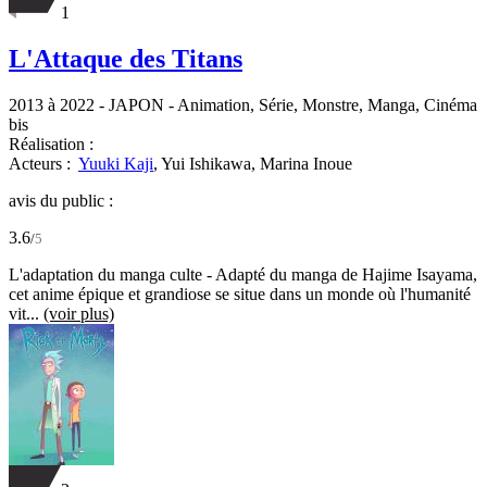
1
L'Attaque des Titans
2013 à 2022
-
JAPON
- Animation, Série, Monstre, Manga, Cinéma
bis
Réalisation :
Acteurs :
Yuuki Kaji
,
Yui Ishikawa,
Marina Inoue
avis du public :
3.6
/
5
L'adaptation du manga culte - Adapté du manga de Hajime Isayama,
cet anime épique et grandiose se situe dans un monde où l'humanité
vit...
(voir plus)