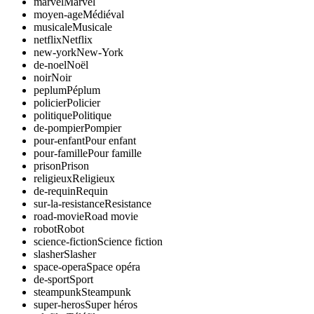
marvel
Marvel
moyen-age
Médiéval
musicale
Musicale
netflix
Netflix
new-york
New-York
de-noel
Noël
noir
Noir
peplum
Péplum
policier
Policier
politique
Politique
de-pompier
Pompier
pour-enfant
Pour enfant
pour-famille
Pour famille
prison
Prison
religieux
Religieux
de-requin
Requin
sur-la-resistance
Resistance
road-movie
Road movie
robot
Robot
science-fiction
Science fiction
slasher
Slasher
space-opera
Space opéra
de-sport
Sport
steampunk
Steampunk
super-heros
Super héros