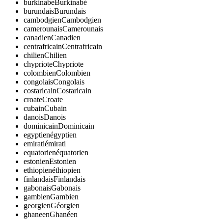
burkinabe
Burkinabé
burundais
Burundais
cambodgien
Cambodgien
camerounais
Camerounais
canadien
Canadien
centrafricain
Centrafricain
chilien
Chilien
chypriote
Chypriote
colombien
Colombien
congolais
Congolais
costaricain
Costaricain
croate
Croate
cubain
Cubain
danois
Danois
dominicain
Dominicain
egyptien
égyptien
emirati
émirati
equatorien
équatorien
estonien
Estonien
ethiopien
éthiopien
finlandais
Finlandais
gabonais
Gabonais
gambien
Gambien
georgien
Géorgien
ghaneen
Ghanéen