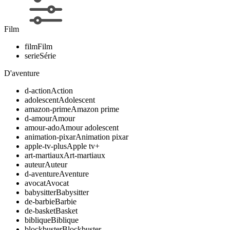
Film
film
Film
serie
Série
D'aventure
d-action
Action
adolescent
Adolescent
amazon-prime
Amazon prime
d-amour
Amour
amour-ado
Amour adolescent
animation-pixar
Animation pixar
apple-tv-plus
Apple tv+
art-martiaux
Art-martiaux
auteur
Auteur
d-aventure
Aventure
avocat
Avocat
babysitter
Babysitter
de-barbie
Barbie
de-basket
Basket
biblique
Biblique
blockbuster
Blockbuster