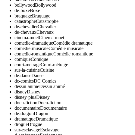
bollywood
Bollywood
de-boxe
Boxe
braquage
Braquage
catastrophe
Catastrophe
de-chevalier
Chevalier
de-chevaux
Chevaux
cinema-muet
Cinema muet
comedie-dramatique
Comédie dramatique
comedie-musicale
Comédie musicale
comedie-romantique
Comédie romantique
comique
Comique
court-metrage
Court-métrage
sur-la-cuisine
Cuisine
de-danse
Danse
dc-comics
DC Comics
dessin-anime
Dessin animé
disney
Disney
disney-plus
Disney+
docu-fiction
Docu-fiction
documentaire
Documentaire
de-dragon
Dragon
dramatique
Dramatique
drogue
Drogue
sur-esclavage
Esclavage