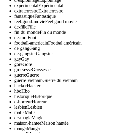
d-espionnage
Espionnage
experimental
Expérimental
extraterrestre
Extraterrestre
fantastique
Fantastique
feel-good-movie
Feel good movie
de-fille
Fille
fin-du-monde
Fin du monde
de-foot
Foot
football-americain
Footbal américain
de-gang
Gang
de-gangster
Gangster
gay
Gay
gore
Gore
grossesse
Grossesse
guerre
Guerre
guerre-vietnam
Guerre du vietnam
hacker
Hacker
hbo
Hbo
historique
Historique
d-horreur
Horreur
lesbien
Lesbien
mafia
Mafia
de-magie
Magie
maison-hantee
Maison hantée
manga
Manga