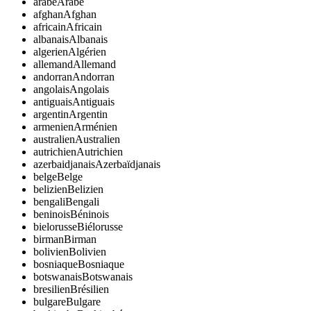
arabe
Arabe
afghan
Afghan
africain
Africain
albanais
Albanais
algerien
Algérien
allemand
Allemand
andorran
Andorran
angolais
Angolais
antiguais
Antiguais
argentin
Argentin
armenien
Arménien
australien
Australien
autrichien
Autrichien
azerbaidjanais
Azerbaïdjanais
belge
Belge
belizien
Belizien
bengali
Bengali
beninois
Béninois
bielorusse
Biélorusse
birman
Birman
bolivien
Bolivien
bosniaque
Bosniaque
botswanais
Botswanais
bresilien
Brésilien
bulgare
Bulgare