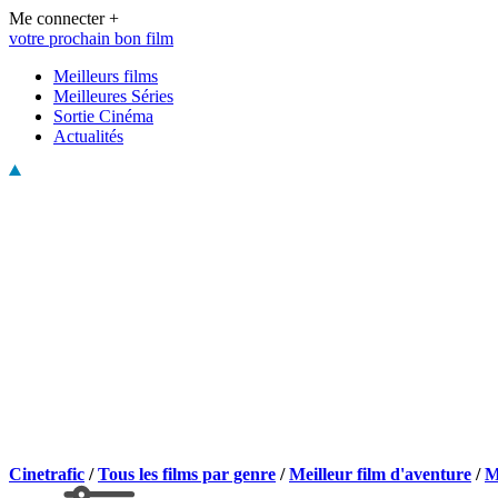
Me connecter +
votre prochain bon film
Meilleurs films
Meilleures Séries
Sortie Cinéma
Actualités
Cinetrafic
/
Tous les films par genre
/
Meilleur film d'aventure
/
M