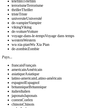
telefilm
Téléfilm
terrorisme
Terrorisme
thriller
Thriller
triste
Triste
universite
Université
de-vampire
Vampire
viking
Viking
de-voiture
Voiture
voyage-dans-le-temps
Voyage dans temps
western
Western
wu-xia-pian
Wu Xia Pian
de-zombie
Zombie
Pays...
francais
Français
americain
Américain
asiatique
Asiatique
latino-americain
Latino-américain
espagnol
Espagnol
britannique
Britannique
italien
Italien
japonais
Japonais
coreen
Coréen
chinois
Chinois