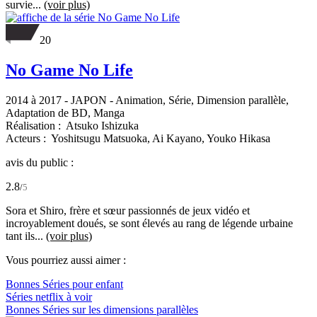
survie...
(voir plus)
20
No Game No Life
2014 à 2017
-
JAPON
- Animation, Série, Dimension parallèle,
Adaptation de BD, Manga
Réalisation :
Atsuko Ishizuka
Acteurs :
Yoshitsugu Matsuoka,
Ai Kayano,
Youko Hikasa
avis du public :
2.8
/
5
Sora et Shiro, frère et sœur passionnés de jeux vidéo et
incroyablement doués, se sont élevés au rang de légende urbaine
tant ils...
(voir plus)
Vous pourriez aussi aimer :
Bonnes Séries pour enfant
Séries netflix à voir
Bonnes Séries sur les dimensions parallèles