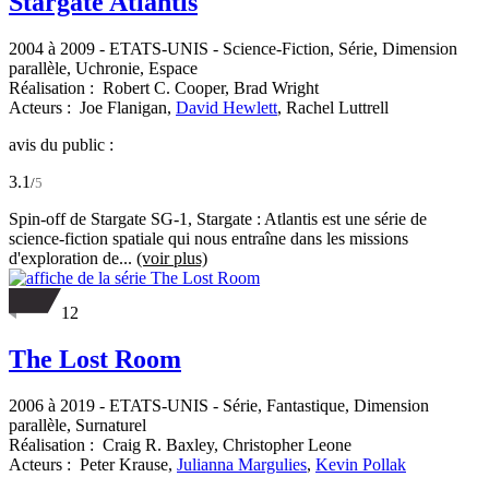
Stargate Atlantis
2004 à 2009
-
ETATS-UNIS
- Science-Fiction, Série, Dimension
parallèle, Uchronie, Espace
Réalisation :
Robert C. Cooper,
Brad Wright
Acteurs :
Joe Flanigan,
David Hewlett
,
Rachel Luttrell
avis du public :
3.1
/
5
Spin-off de Stargate SG-1, Stargate : Atlantis est une série de
science-fiction spatiale qui nous entraîne dans les missions
d'exploration de...
(voir plus)
12
The Lost Room
2006 à 2019
-
ETATS-UNIS
- Série, Fantastique, Dimension
parallèle, Surnaturel
Réalisation :
Craig R. Baxley,
Christopher Leone
Acteurs :
Peter Krause,
Julianna Margulies
,
Kevin Pollak