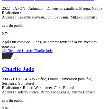
2022
-
JAPON
- Animation, Dimension parallèle, Manga, Netflix
Réalisation :
Acteurs :
Takehito Koyasu,
Jun Fukuyama,
Mikako Komatsu
avis du public :
2.7
/
5
Après un coma de 17 ans, un homme revient à la vie avec des
pouvoirs.
29
Charlie Jade
2005
-
ETATS-UNIS
- Série, Drame, Dimension parallèle,
Suspense, Surnaturel
Réalisation :
Robert Wertheimer,
Chris Roland
Acteurs :
Jeffrey Pierce,
Patricia McKenzie,
Tyrone Benskin
avis du public :
2.6
/
5