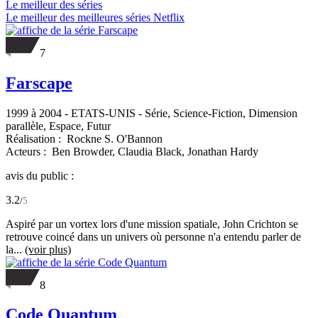
Le meilleur des séries
Le meilleur des meilleures séries Netflix
7
Farscape
1999 à 2004
-
ETATS-UNIS
- Série, Science-Fiction, Dimension
parallèle, Espace, Futur
Réalisation :
Rockne S. O'Bannon
Acteurs :
Ben Browder,
Claudia Black,
Jonathan Hardy
avis du public :
3.2
/
5
Aspiré par un vortex lors d'une mission spatiale, John Crichton se
retrouve coincé dans un univers où personne n'a entendu parler de
la...
(voir plus)
8
Code Quantum