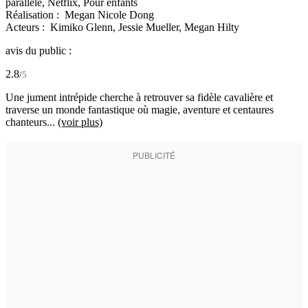
parallèle, Netflix, Pour enfants
Réalisation :
Megan Nicole Dong
Acteurs :
Kimiko Glenn,
Jessie Mueller,
Megan Hilty
avis du public :
2.8
/
5
Une jument intrépide cherche à retrouver sa fidèle cavalière et
traverse un monde fantastique où magie, aventure et centaures
chanteurs...
(voir plus)