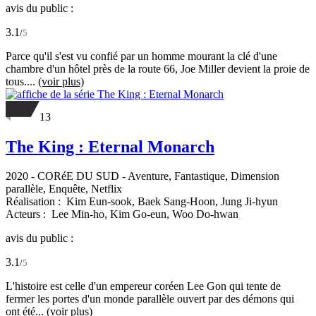
avis du public :
3.1
/
5
Parce qu'il s'est vu confié par un homme mourant la clé d'une
chambre d'un hôtel près de la route 66, Joe Miller devient la proie de
tous....
(voir plus)
13
The King : Eternal Monarch
2020
-
CORéE DU SUD
- Aventure, Fantastique, Dimension
parallèle, Enquête, Netflix
Réalisation :
Kim Eun-sook,
Baek Sang-Hoon,
Jung Ji-hyun
Acteurs :
Lee Min-ho,
Kim Go-eun,
Woo Do-hwan
avis du public :
3.1
/
5
L'histoire est celle d'un empereur coréen Lee Gon qui tente de
fermer les portes d'un monde parallèle ouvert par des démons qui
ont été...
(voir plus)