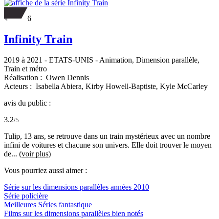
6
Infinity Train
2019 à 2021
-
ETATS-UNIS
- Animation, Dimension parallèle,
Train et métro
Réalisation :
Owen Dennis
Acteurs :
Isabella Abiera,
Kirby Howell-Baptiste,
Kyle McCarley
avis du public :
3.2
/
5
Tulip, 13 ans, se retrouve dans un train mystérieux avec un nombre
infini de voitures et chacune son univers. Elle doit trouver le moyen
de...
(voir plus)
Vous pourriez aussi aimer :
Série sur les dimensions parallèles années 2010
Série policière
Meilleures Séries fantastique
Films sur les dimensions parallèles bien notés