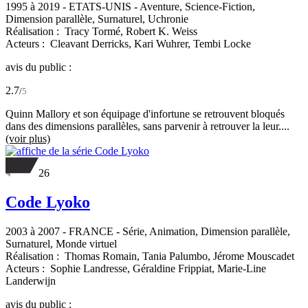
1995 à 2019
-
ETATS-UNIS
- Aventure, Science-Fiction,
Dimension parallèle, Surnaturel, Uchronie
Réalisation :
Tracy Tormé,
Robert K. Weiss
Acteurs :
Cleavant Derricks,
Kari Wuhrer,
Tembi Locke
avis du public :
2.7
/
5
Quinn Mallory et son équipage d'infortune se retrouvent bloqués
dans des dimensions parallèles, sans parvenir à retrouver la leur....
(voir plus)
26
Code Lyoko
2003 à 2007
-
FRANCE
- Série, Animation, Dimension parallèle,
Surnaturel, Monde virtuel
Réalisation :
Thomas Romain,
Tania Palumbo,
Jérome Mouscadet
Acteurs :
Sophie Landresse,
Géraldine Frippiat,
Marie-Line
Landerwijn
avis du public :