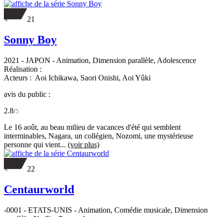
21
Sonny Boy
2021
-
JAPON
- Animation, Dimension parallèle, Adolescence
Réalisation :
Acteurs :
Aoi Ichikawa,
Saori Onishi,
Aoi Yûki
avis du public :
2.8
/
5
Le 16 août, au beau milieu de vacances d'été qui semblent
interminables, Nagara, un collégien, Nozomi, une mystérieuse
personne qui vient...
(voir plus)
22
Centaurworld
-0001
-
ETATS-UNIS
- Animation, Comédie musicale, Dimension