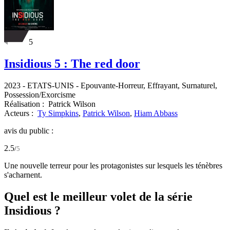
5
Insidious 5 : The red door
2023
-
ETATS-UNIS
- Epouvante-Horreur, Effrayant, Surnaturel,
Possession/Exorcisme
Réalisation :
Patrick Wilson
Acteurs :
Ty Simpkins
,
Patrick Wilson
,
Hiam Abbass
avis du public :
2.5
/
5
Une nouvelle terreur pour les protagonistes sur lesquels les ténèbres
s'acharnent.
Quel est le meilleur volet de la série
Insidious ?