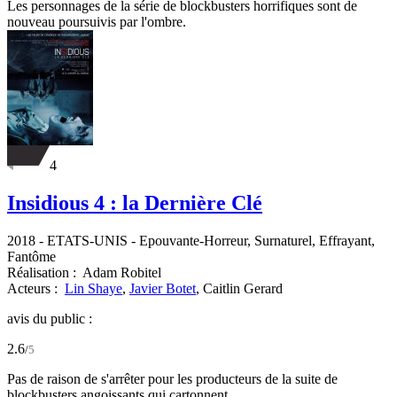
Les personnages de la série de blockbusters horrifiques sont de
nouveau poursuivis par l'ombre.
4
Insidious 4 : la Dernière Clé
2018
-
ETATS-UNIS
- Epouvante-Horreur, Surnaturel, Effrayant,
Fantôme
Réalisation :
Adam Robitel
Acteurs :
Lin Shaye
,
Javier Botet
,
Caitlin Gerard
avis du public :
2.6
/
5
Pas de raison de s'arrêter pour les producteurs de la suite de
blockbusters angoissants qui cartonnent.