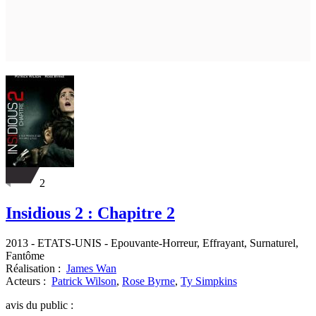
2
Insidious 2 : Chapitre 2
2013
-
ETATS-UNIS
- Epouvante-Horreur, Effrayant, Surnaturel,
Fantôme
Réalisation :
James Wan
Acteurs :
Patrick Wilson
,
Rose Byrne
,
Ty Simpkins
avis du public :