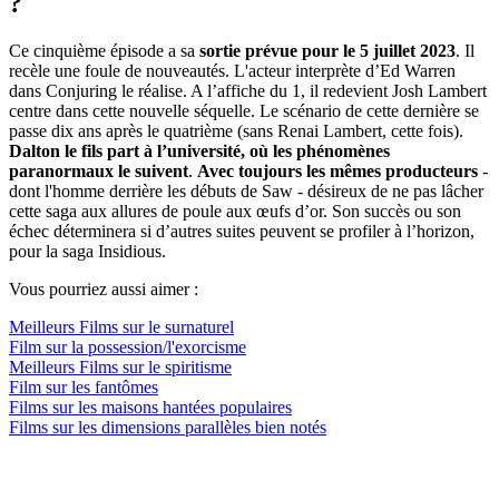
?
Ce cinquième épisode a sa
sortie prévue pour le 5 juillet 2023
. Il
recèle une foule de nouveautés. L'acteur interprète d’Ed Warren
dans Conjuring le réalise. A l’affiche du 1, il redevient Josh Lambert
centre dans cette nouvelle séquelle. Le scénario de cette dernière se
passe dix ans après le quatrième (sans Renai Lambert, cette fois).
Dalton le fils part à l’université, où les phénomènes
paranormaux le suivent
.
Avec toujours les mêmes producteurs
-
dont l'homme derrière les débuts de Saw - désireux de ne pas lâcher
cette saga aux allures de poule aux œufs d’or. Son succès ou son
échec déterminera si d’autres suites peuvent se profiler à l’horizon,
pour la saga Insidious.
Vous pourriez aussi aimer :
Meilleurs Films sur le surnaturel
Film sur la possession/l'exorcisme
Meilleurs Films sur le spiritisme
Film sur les fantômes
Films sur les maisons hantées populaires
Films sur les dimensions parallèles bien notés