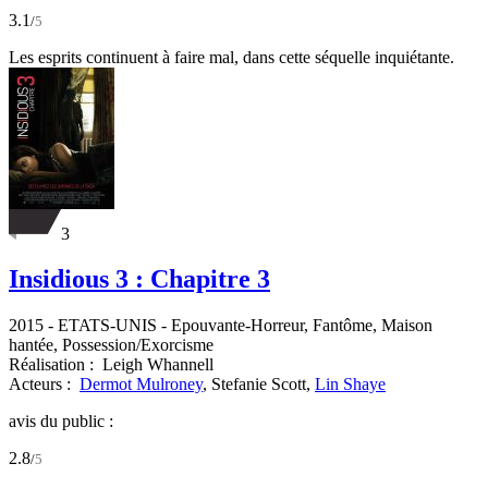
3.1
/
5
Les esprits continuent à faire mal, dans cette séquelle inquiétante.
3
Insidious 3 : Chapitre 3
2015
-
ETATS-UNIS
- Epouvante-Horreur, Fantôme, Maison
hantée, Possession/Exorcisme
Réalisation :
Leigh Whannell
Acteurs :
Dermot Mulroney
,
Stefanie Scott,
Lin Shaye
avis du public :
2.8
/
5