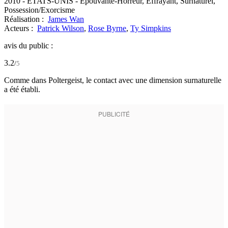
2010
-
ETATS-UNIS
- Epouvante-Horreur, Effrayant, Surnaturel,
Possession/Exorcisme
Réalisation :
James Wan
Acteurs :
Patrick Wilson
,
Rose Byrne
,
Ty Simpkins
avis du public :
3.2
/
5
Comme dans Poltergeist, le contact avec une dimension surnaturelle
a été établi.