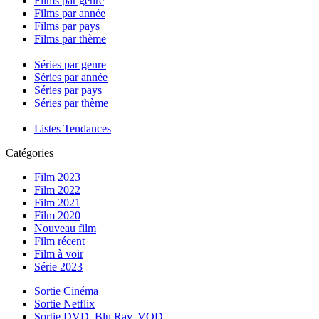
Films par genre
Films par année
Films par pays
Films par thème
Séries par genre
Séries par année
Séries par pays
Séries par thème
Listes Tendances
Catégories
Film 2023
Film 2022
Film 2021
Film 2020
Nouveau film
Film récent
Film à voir
Série 2023
Sortie Cinéma
Sortie Netflix
Sortie DVD, Blu Ray, VOD