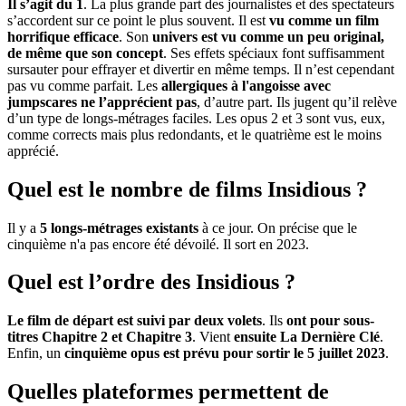
Il s’agit du 1
. La plus grande part des journalistes et des spectateurs
s’accordent sur ce point le plus souvent. Il est
vu comme un film
horrifique efficace
. Son
univers est vu comme un peu original,
de même que son concept
. Ses effets spéciaux font suffisamment
sursauter pour effrayer et divertir en même temps. Il n’est cependant
pas vu comme parfait. Les
allergiques à l'angoisse avec
jumpscares ne l’apprécient pas
, d’autre part. Ils jugent qu’il relève
d’un type de longs-métrages faciles. Les opus 2 et 3 sont vus, eux,
comme corrects mais plus redondants, et le quatrième est le moins
apprécié.
Quel est le nombre de films Insidious ?
Il y a
5 longs-métrages existants
à ce jour. On précise que le
cinquième n'a pas encore été dévoilé. Il sort en 2023.
Quel est l’ordre des Insidious ?
Le film de départ est suivi par deux volets
. Ils
ont pour sous-
titres Chapitre 2 et Chapitre 3
. Vient
ensuite La Dernière Clé
.
Enfin, un
cinquième opus est prévu pour sortir le 5 juillet 2023
.
Quelles plateformes permettent de