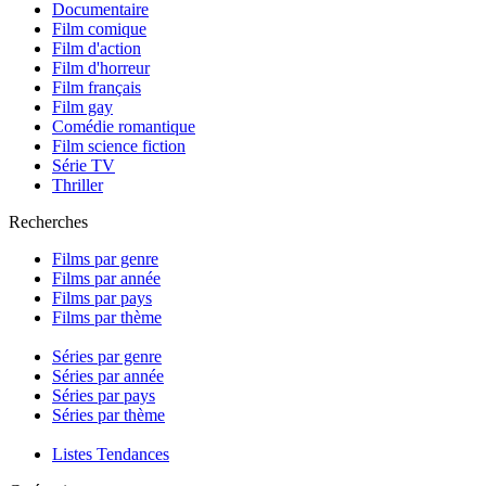
Documentaire
Film comique
Film d'action
Film d'horreur
Film français
Film gay
Comédie romantique
Film science fiction
Série TV
Thriller
Recherches
Films par genre
Films par année
Films par pays
Films par thème
Séries par genre
Séries par année
Séries par pays
Séries par thème
Listes Tendances