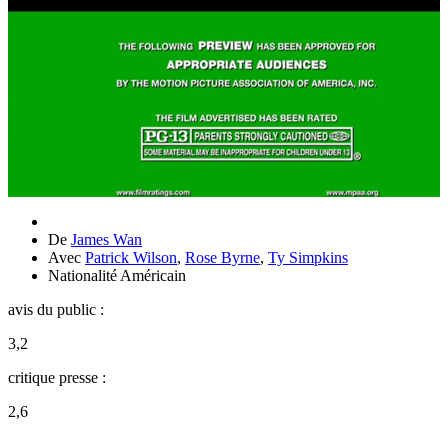
De
James Wan
Avec
Patrick Wilson
,
Rose Byrne
,
Ty Simpkins
Nationalité
Américain
avis du public :
3,2
critique presse :
2,6