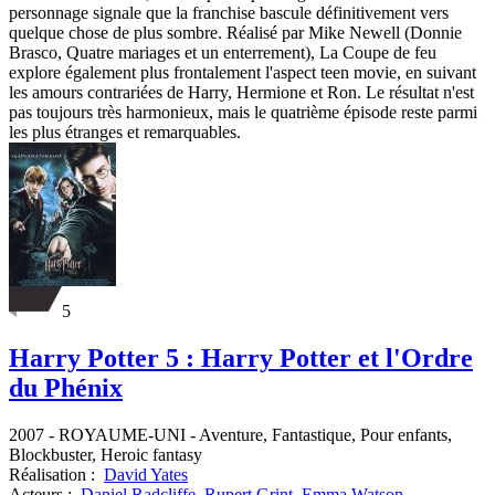
personnage signale que la franchise bascule définitivement vers
quelque chose de plus sombre. Réalisé par Mike Newell (Donnie
Brasco, Quatre mariages et un enterrement), La Coupe de feu
explore également plus frontalement l'aspect teen movie, en suivant
les amours contrariées de Harry, Hermione et Ron. Le résultat n'est
pas toujours très harmonieux, mais le quatrième épisode reste parmi
les plus étranges et remarquables.
5
Harry Potter 5 : Harry Potter et l'Ordre
du Phénix
2007
-
ROYAUME-UNI
- Aventure, Fantastique, Pour enfants,
Blockbuster, Heroic fantasy
Réalisation :
David Yates
Acteurs :
Daniel Radcliffe
,
Rupert Grint
,
Emma Watson