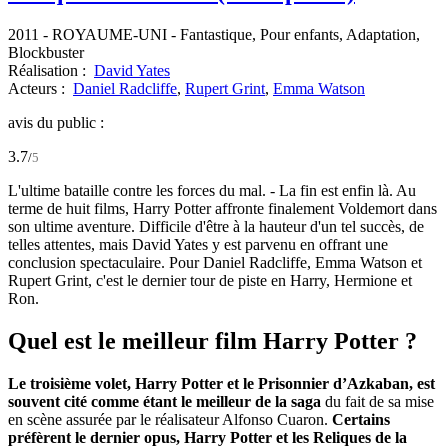
2011
-
ROYAUME-UNI
- Fantastique, Pour enfants, Adaptation,
Blockbuster
Réalisation :
David Yates
Acteurs :
Daniel Radcliffe
,
Rupert Grint
,
Emma Watson
avis du public :
3.7
/
5
L'ultime bataille contre les forces du mal. - La fin est enfin là. Au
terme de huit films, Harry Potter affronte finalement Voldemort dans
son ultime aventure. Difficile d'être à la hauteur d'un tel succès, de
telles attentes, mais David Yates y est parvenu en offrant une
conclusion spectaculaire. Pour Daniel Radcliffe, Emma Watson et
Rupert Grint, c'est le dernier tour de piste en Harry, Hermione et
Ron.
Quel est le meilleur film Harry Potter ?
Le troisième volet, Harry Potter et le Prisonnier d’Azkaban, est
souvent cité comme étant le meilleur de la saga
du fait de sa mise
en scène assurée par le réalisateur Alfonso Cuaron.
Certains
préfèrent le dernier opus, Harry Potter et les Reliques de la