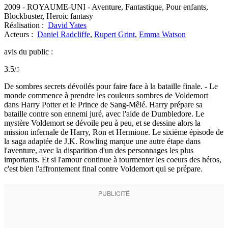
2009
-
ROYAUME-UNI
- Aventure, Fantastique, Pour enfants,
Blockbuster, Heroic fantasy
Réalisation :
David Yates
Acteurs :
Daniel Radcliffe
,
Rupert Grint
,
Emma Watson
avis du public :
3.5
/
5
De sombres secrets dévoilés pour faire face à la bataille finale. - Le
monde commence à prendre les couleurs sombres de Voldemort
dans Harry Potter et le Prince de Sang-Mêlé. Harry prépare sa
bataille contre son ennemi juré, avec l'aide de Dumbledore. Le
mystère Voldemort se dévoile peu à peu, et se dessine alors la
mission infernale de Harry, Ron et Hermione. Le sixième épisode de
la saga adaptée de J.K. Rowling marque une autre étape dans
l'aventure, avec la disparition d'un des personnages les plus
importants. Et si l'amour continue à tourmenter les coeurs des héros,
c'est bien l'affrontement final contre Voldemort qui se prépare.