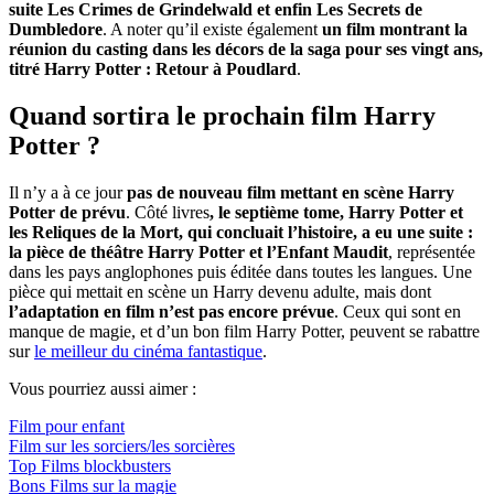
suite Les Crimes de Grindelwald et enfin Les Secrets de
Dumbledore
. A noter qu’il existe également
un film montrant la
réunion du casting dans les décors de la saga pour ses vingt ans,
titré Harry Potter : Retour à Poudlard
.
Quand sortira le prochain film Harry
Potter ?
Il n’y a à ce jour
pas de nouveau film mettant en scène Harry
Potter de prévu
. Côté livres
, le septième tome, Harry Potter et
les Reliques de la Mort, qui concluait l’histoire, a eu une suite :
la pièce de théâtre Harry Potter et l’Enfant Maudit
, représentée
dans les pays anglophones puis éditée dans toutes les langues. Une
pièce qui mettait en scène un Harry devenu adulte, mais dont
l’adaptation en film n’est pas encore prévue
. Ceux qui sont en
manque de magie, et d’un bon film Harry Potter, peuvent se rabattre
sur
le meilleur du cinéma fantastique
.
Vous pourriez aussi aimer :
Film pour enfant
Film sur les sorciers/les sorcières
Top Films blockbusters
Bons Films sur la magie