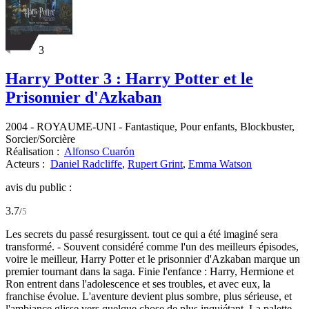
3
Harry Potter 3 : Harry Potter et le
Prisonnier d'Azkaban
2004
-
ROYAUME-UNI
- Fantastique, Pour enfants, Blockbuster,
Sorcier/Sorcière
Réalisation :
Alfonso Cuarón
Acteurs :
Daniel Radcliffe
,
Rupert Grint
,
Emma Watson
avis du public :
3.7
/
5
Les secrets du passé resurgissent. tout ce qui a été imaginé sera
transformé. - Souvent considéré comme l'un des meilleurs épisodes,
voire le meilleur, Harry Potter et le prisonnier d'Azkaban marque un
premier tournant dans la saga. Finie l'enfance : Harry, Hermione et
Ron entrent dans l'adolescence et ses troubles, et avec eux, la
franchise évolue. L'aventure devient plus sombre, plus sérieuse, et
l'ambiance glisse vers quelque chose de plus inquiétant. La palette