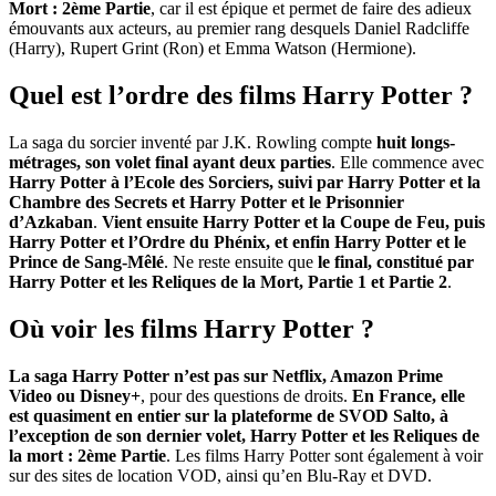
Mort : 2ème Partie
, car il est épique et permet de faire des adieux
émouvants aux acteurs, au premier rang desquels Daniel Radcliffe
(Harry), Rupert Grint (Ron) et Emma Watson (Hermione).
Quel est l’ordre des films Harry Potter ?
La saga du sorcier inventé par J.K. Rowling compte
huit longs-
métrages, son volet final ayant deux parties
. Elle commence avec
Harry Potter à l’Ecole des Sorciers, suivi par Harry Potter et la
Chambre des Secrets et Harry Potter et le Prisonnier
d’Azkaban
.
Vient ensuite Harry Potter et la Coupe de Feu, puis
Harry Potter et l’Ordre du Phénix, et enfin Harry Potter et le
Prince de Sang-Mêlé
. Ne reste ensuite que
le final, constitué par
Harry Potter et les Reliques de la Mort, Partie 1 et Partie 2
.
Où voir les films Harry Potter ?
La saga Harry Potter n’est pas sur Netflix, Amazon Prime
Video ou Disney+
, pour des questions de droits.
En France, elle
est quasiment en entier sur la plateforme de SVOD Salto, à
l’exception de son dernier volet, Harry Potter et les Reliques de
la mort : 2ème Partie
. Les films Harry Potter sont également à voir
sur des sites de location VOD, ainsi qu’en Blu-Ray et DVD.