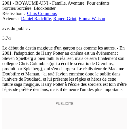
2001
-
ROYAUME-UNI
- Famille, Aventure, Pour enfants,
Sorcier/Sorcière, Blockbuster
Réalisation :
Chris Columbus
Acteurs :
Daniel Radcliffe
,
Rupert Grint
,
Emma Watson
avis du public :
3.7
/
5
Le début du destin magique d'un garçon pas comme les autres. - En
2001, l'adaptation de Harry Potter au cinéma est un événement :
Steven Spielberg a bien failli la réaliser, mais ce sera finalement son
collègue Chris Columbus (qui a écrit le scénario de Gremlins,
produit par Spielberg), qui s'en chargera. Le réalisateur de Madame
Doubtfire et Maman, j'ai raté l'avion emmène donc le public dans
l'univers de Poudlard, et lui présente les règles et héros de cette
future saga magique. Harry Potter à l'école des sorciers est loin d'être
l'épisode préféré des fans, mais il demeure l'un des plus importants.