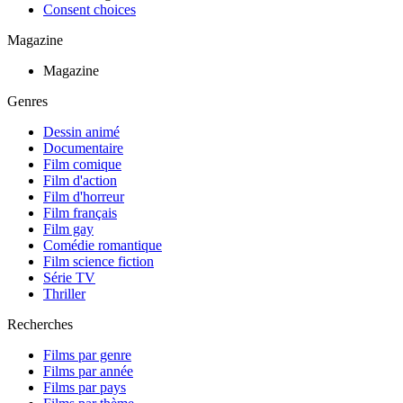
Consent choices
Magazine
Magazine
Genres
Dessin animé
Documentaire
Film comique
Film d'action
Film d'horreur
Film français
Film gay
Comédie romantique
Film science fiction
Série TV
Thriller
Recherches
Films par genre
Films par année
Films par pays