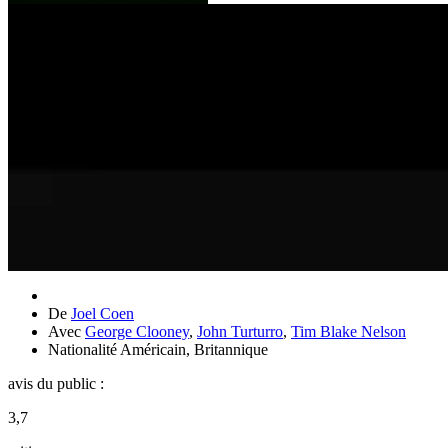
De
Joel Coen
Avec
George Clooney
,
John Turturro
,
Tim Blake Nelson
Nationalité
Américain, Britannique
avis du public :
3,7