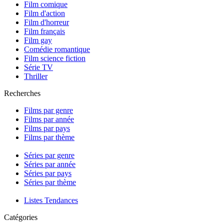
Film comique
Film d'action
Film d'horreur
Film français
Film gay
Comédie romantique
Film science fiction
Série TV
Thriller
Recherches
Films par genre
Films par année
Films par pays
Films par thème
Séries par genre
Séries par année
Séries par pays
Séries par thème
Listes Tendances
Catégories