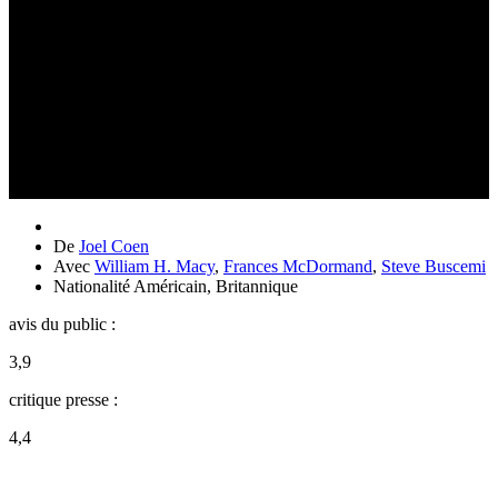
De
Joel Coen
Avec
William H. Macy
,
Frances McDormand
,
Steve Buscemi
Nationalité
Américain, Britannique
avis du public :
3,9
critique presse :
4,4