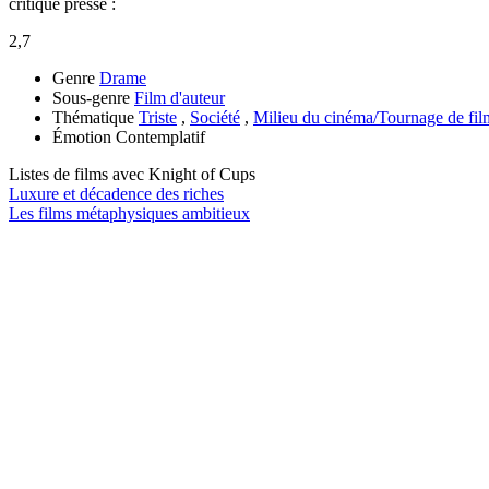
critique presse :
2,7
Genre
Drame
Sous-genre
Film d'auteur
Thématique
Triste
,
Société
,
Milieu du cinéma/Tournage de fil
Émotion
Contemplatif
Listes de films avec
Knight of Cups
Luxure et décadence des riches
Les films métaphysiques ambitieux