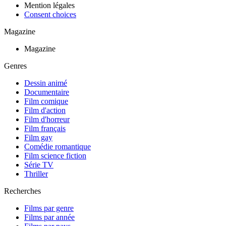
Mention légales
Consent choices
Magazine
Magazine
Genres
Dessin animé
Documentaire
Film comique
Film d'action
Film d'horreur
Film français
Film gay
Comédie romantique
Film science fiction
Série TV
Thriller
Recherches
Films par genre
Films par année