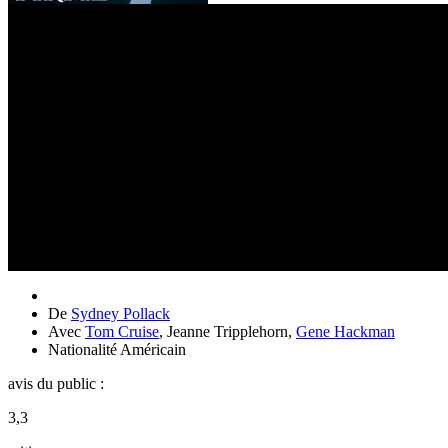
De
Sydney Pollack
Avec
Tom Cruise
,
Jeanne Tripplehorn
,
Gene Hackman
Nationalité
Américain
avis du public :
3,3