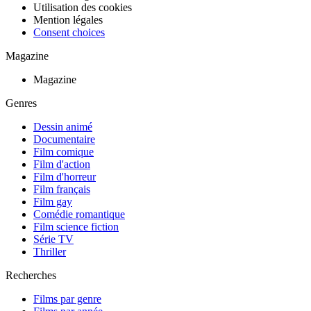
Utilisation des cookies
Mention légales
Consent choices
Magazine
Magazine
Genres
Dessin animé
Documentaire
Film comique
Film d'action
Film d'horreur
Film français
Film gay
Comédie romantique
Film science fiction
Série TV
Thriller
Recherches
Films par genre