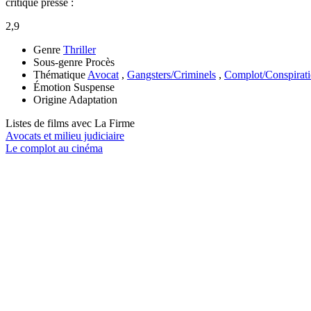
critique presse :
2,9
Genre
Thriller
Sous-genre
Procès
Thématique
Avocat
,
Gangsters/Criminels
,
Complot/Conspirat
Émotion
Suspense
Origine
Adaptation
Listes de films avec
La Firme
Avocats et milieu judiciaire
Le complot au cinéma