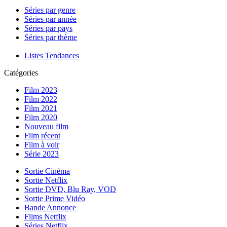
Séries par genre
Séries par année
Séries par pays
Séries par thème
Listes Tendances
Catégories
Film 2023
Film 2022
Film 2021
Film 2020
Nouveau film
Film récent
Film à voir
Série 2023
Sortie Cinéma
Sortie Netflix
Sortie DVD, Blu Ray, VOD
Sortie Prime Vidéo
Bande Annonce
Films Netflix
Séries Netflix