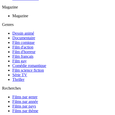
Magazine
Magazine
Genres
Dessin animé
Documentaire
Film comique
Film d'action
Film d'horreur
Film français
Film gay
Comédie romantique
Film science fiction
Série TV
Thriller
Recherches
Films par genre
Films par année
Films par pays
Films par thème