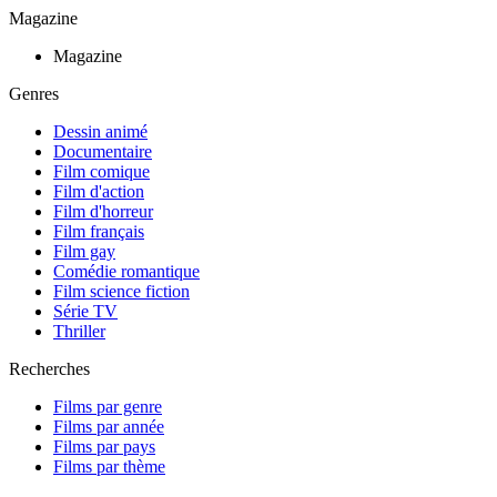
Magazine
Magazine
Genres
Dessin animé
Documentaire
Film comique
Film d'action
Film d'horreur
Film français
Film gay
Comédie romantique
Film science fiction
Série TV
Thriller
Recherches
Films par genre
Films par année
Films par pays
Films par thème