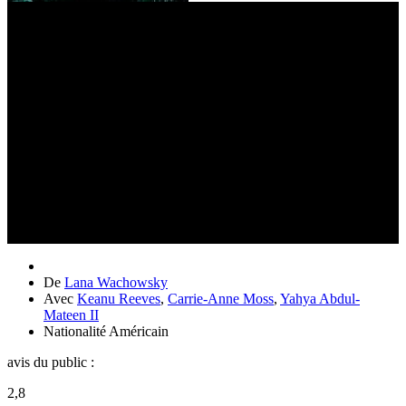
De
Lana Wachowsky
Avec
Keanu Reeves
,
Carrie-Anne Moss
,
Yahya Abdul-
Mateen II
Nationalité
Américain
avis du public :
2,8