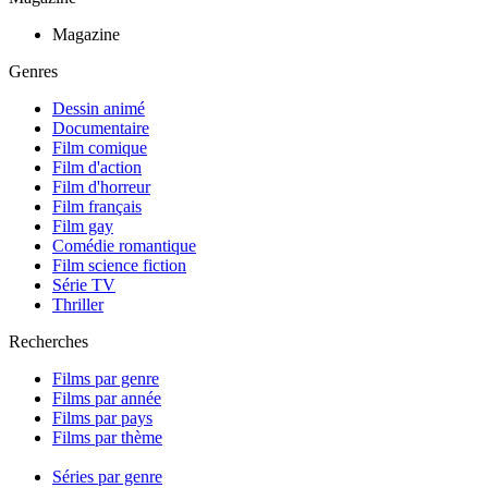
Magazine
Genres
Dessin animé
Documentaire
Film comique
Film d'action
Film d'horreur
Film français
Film gay
Comédie romantique
Film science fiction
Série TV
Thriller
Recherches
Films par genre
Films par année
Films par pays
Films par thème
Séries par genre