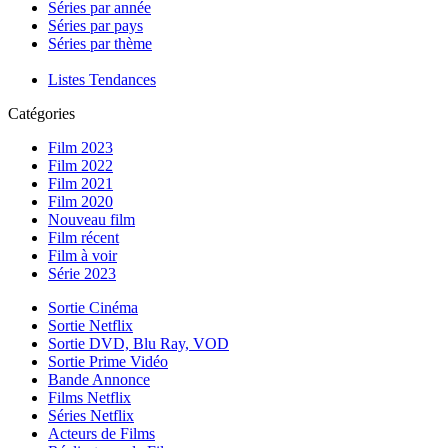
Séries par année
Séries par pays
Séries par thème
Listes Tendances
Catégories
Film 2023
Film 2022
Film 2021
Film 2020
Nouveau film
Film récent
Film à voir
Série 2023
Sortie Cinéma
Sortie Netflix
Sortie DVD, Blu Ray, VOD
Sortie Prime Vidéo
Bande Annonce
Films Netflix
Séries Netflix
Acteurs de Films