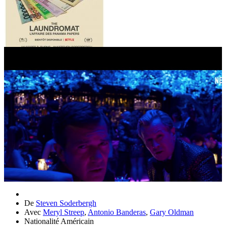
De
Steven Soderbergh
Avec
Meryl Streep
,
Antonio Banderas
,
Gary Oldman
Nationalité
Américain