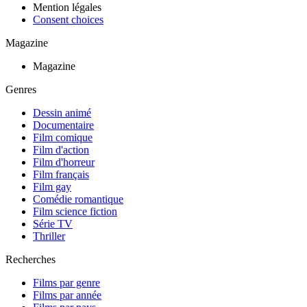
Mention légales
Consent choices
Magazine
Magazine
Genres
Dessin animé
Documentaire
Film comique
Film d'action
Film d'horreur
Film français
Film gay
Comédie romantique
Film science fiction
Série TV
Thriller
Recherches
Films par genre
Films par année