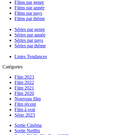
Films par genre
Films par année
Films par pays
Films par thème
Séries par genre
Séries par année
Séries par pays
Séries par thème
Listes Tendances
Catégories
Film 2023
Film 2022
Film 2021
Film 2020
Nouveau film
Film récent
Film à voir
Série 2023
Sortie Cinéma
Sortie Netflix