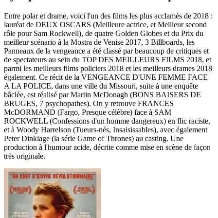
Entre polar et drame, voici l'un des films les plus acclamés de 2018 :
lauréat de DEUX OSCARS (Meilleure actrice, et Meilleur second
rôle pour Sam Rockwell), de quatre Golden Globes et du Prix du
meilleur scénario à la Mostra de Venise 2017, 3 Billboards, les
Panneaux de la vengeance a été classé par beaucoup de critiques et
de spectateurs au sein du TOP DES MEILLEURS FILMS 2018, et
parmi les meilleurs films policiers 2018 et les meilleurs drames 2018
également. Ce récit de la VENGEANCE D'UNE FEMME FACE
A LA POLICE, dans une ville du Missouri, suite à une enquête
bâclée, est réalisé par Martin McDonagh (BONS BAISERS DE
BRUGES, 7 psychopathes). On y retrouve FRANCES
McDORMAND (Fargo, Presque célèbre) face à SAM
ROCKWELL (Confessions d'un homme dangereux) en flic raciste,
et à Woody Harrelson (Tueurs-nés, Insaisissables), avec également
Peter Dinklage (la série Game of Thrones) au casting. Une
production à l'humour acide, décrite comme mise en scène de façon
très originale.