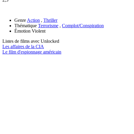
Genre
Action
,
Thriller
Thématique
Terrorisme
,
Complot/Conspiration
Émotion
Violent
Listes de films avec
Unlocked
Les affaires de la CIA
Le film d'espionnage américain