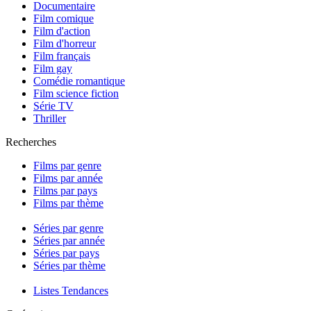
Documentaire
Film comique
Film d'action
Film d'horreur
Film français
Film gay
Comédie romantique
Film science fiction
Série TV
Thriller
Recherches
Films par genre
Films par année
Films par pays
Films par thème
Séries par genre
Séries par année
Séries par pays
Séries par thème
Listes Tendances