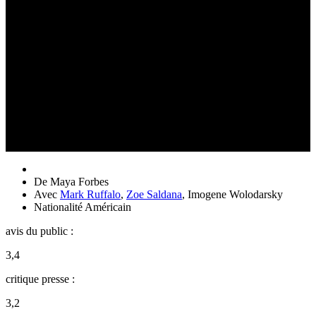
De
Maya Forbes
Avec
Mark Ruffalo
,
Zoe Saldana
,
Imogene Wolodarsky
Nationalité
Américain
avis du public :
3,4
critique presse :
3,2