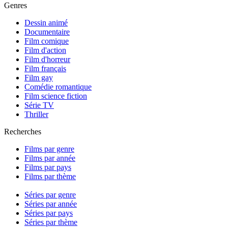
Genres
Dessin animé
Documentaire
Film comique
Film d'action
Film d'horreur
Film français
Film gay
Comédie romantique
Film science fiction
Série TV
Thriller
Recherches
Films par genre
Films par année
Films par pays
Films par thème
Séries par genre
Séries par année
Séries par pays
Séries par thème