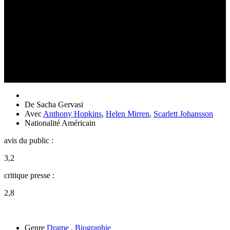
De
Sacha Gervasi
Avec
Anthony Hopkins
,
Helen Mirren
,
Scarlett Johansson
Nationalité
Américain
avis du public :
3,2
critique presse :
2,8
Genre
Drame
,
Biographie