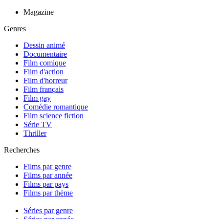
Magazine
Genres
Dessin animé
Documentaire
Film comique
Film d'action
Film d'horreur
Film français
Film gay
Comédie romantique
Film science fiction
Série TV
Thriller
Recherches
Films par genre
Films par année
Films par pays
Films par thème
Séries par genre