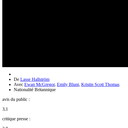
De
Lasse Hallström
Avec
Ewan McGregor
,
Emily Blunt
,
Kristin Scott Thomas
Nationalité
Britannique
avis du public :
3,1
critique presse :