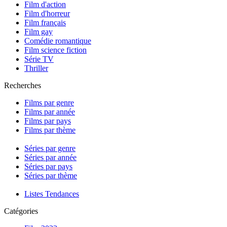
Film d'action
Film d'horreur
Film français
Film gay
Comédie romantique
Film science fiction
Série TV
Thriller
Recherches
Films par genre
Films par année
Films par pays
Films par thème
Séries par genre
Séries par année
Séries par pays
Séries par thème
Listes Tendances
Catégories