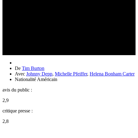
De
Tim Burton
Avec
Johnny Depp
,
Michelle Pfeiffer
,
Helena Bonham Carter
Nationalité
Américain
avis du public :
2,9
critique presse :
2,8