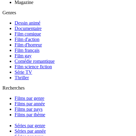
Magazine
Genres
Dessin animé
Documentaire
Film comique
Film d'action
Film d'horreur
Film français
Film gay
Comédie romantique
Film science fiction
Série TV
Thriller
Recherches
Films par genre
Films par année
Films par pays
Films par thème
Séries par genre
Séries par année