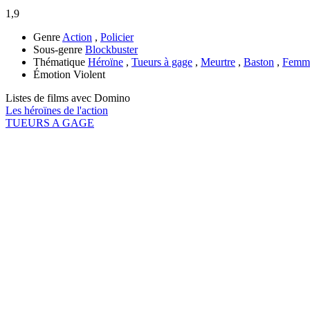
1,9
Genre
Action
,
Policier
Sous-genre
Blockbuster
Thématique
Héroïne
,
Tueurs à gage
,
Meurtre
,
Baston
,
Femm
Émotion
Violent
Listes de films avec
Domino
Les héroïnes de l'action
TUEURS A GAGE