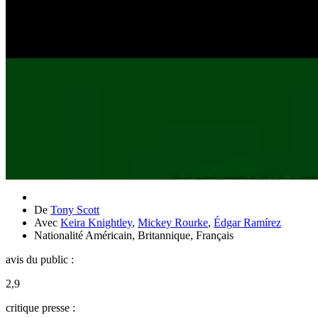
De
Tony Scott
Avec
Keira Knightley
,
Mickey Rourke
,
Édgar Ramírez
Nationalité
Américain, Britannique, Français
avis du public :
2,9
critique presse :