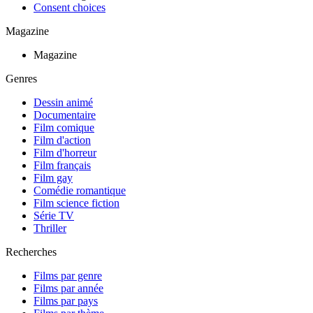
Consent choices
Magazine
Magazine
Genres
Dessin animé
Documentaire
Film comique
Film d'action
Film d'horreur
Film français
Film gay
Comédie romantique
Film science fiction
Série TV
Thriller
Recherches
Films par genre
Films par année
Films par pays