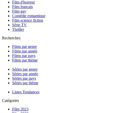
Film d'horreur
Film français
Film gay
Comédie romantique
Film science fiction
Série TV
Thriller
Recherches
Films par genre
Films par année
Films par pays
Films par thème
Séries par genre
Séries par année
Séries par pays
Séries par thème
Listes Tendances
Catégories
Film 2023