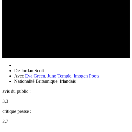
De
Jordan Scott
Avec
Eva Green
,
Juno Temple
,
Imogen Poots
Nationalité
Britannique, Irlandais
avis du public :
3,3
critique presse :
2,7